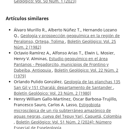
Geológico: Vol. 50 Núm. 1 (2023)
Artículos similares
Álvaro Murillo R., Alberto Núñez T., Hernando Lozano
Q.,
Geología y prospección geoquímica en la región de
Peralonso, Ortega, Tolima
,
Boletín Geológico: Vol. 25
Núm. 2 (1982)
Octavio Ramírez A., Alfonso Arias T., Elwin L. Mosier,
Henry V. Alminas,
Estudio geoquímico en el área
Pantanos - Pegadorcito, municipios de Frontino y
Dabeiba, Antioquia
,
Boletín Geológico: Vol. 22 Núm. 2
(1979)
Orlando Pulido González,
Geología de las planchas 135
San Gil y 151 Charalá: departamento de Santander
,
Boletín Geológico: Vol. 23 Núm. 2 (1980)
Henry William Gallo-Martínez, Oscar Barbosa-Trujillo,
Francesco Sauro, Carlos A. Lasso,
Estigobiota
microscópica de un río subterráneo amazónico de
aguas negras, cueva del Tepuy Yarí, Caquetá, Colombia
,
Boletín Geológico: Vol. 51 Núm. 2 (2024): Número
Especial de Espeleología