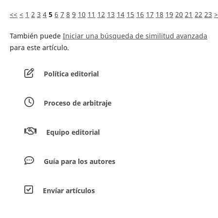
<<
<
1
2
3
4
5
6
7
8
9
10
11
12
13
14
15
16
17
18
19
20
21
22
23
>
También puede
Iniciar una búsqueda de similitud avanzada
para este artículo.
Política editorial
Proceso de arbitraje
Equipo editorial
Guía para los autores
Envíar artículos