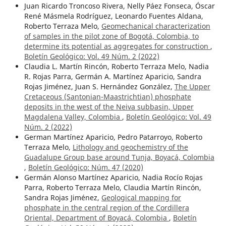
Juan Ricardo Troncoso Rivera, Nelly Páez Fonseca, Óscar
René Másmela Rodríguez, Leonardo Fuentes Aldana,
Roberto Terraza Melo,
Geomechanical characterization
of samples in the pilot zone of Bogotá, Colombia, to
determine its potential as aggregates for construction
,
Boletín Geológico: Vol. 49 Núm. 2 (2022)
Claudia L. Martín Rincón, Roberto Terraza Melo, Nadia
R. Rojas Parra, Germán A. Martínez Aparicio, Sandra
Rojas Jiménez, Juan S. Hernández González,
The Upper
Cretaceous (Santonian-Maastrichtian) phosphate
deposits in the west of the Neiva subbasin, Upper
Magdalena Valley, Colombia
,
Boletín Geológico: Vol. 49
Núm. 2 (2022)
German Martínez Aparicio, Pedro Patarroyo, Roberto
Terraza Melo,
Lithology and geochemistry of the
Guadalupe Group base around Tunja, Boyacá, Colombia
,
Boletín Geológico: Núm. 47 (2020)
Germán Alonso Martínez Aparicio, Nadia Rocío Rojas
Parra, Roberto Terraza Melo, Claudia Martín Rincón,
Sandra Rojas Jiménez,
Geological mapping for
phosphate in the central region of the Cordillera
Oriental, Department of Boyacá, Colombia
,
Boletín