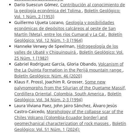
Darío Suescun Gómez,
Contribución al conocimiento de
la geología económica del Tolima
,
Boletín Geológico:
Vol. 1 Núm. 2 (1953)
Guillermo Ujueta Lozano,
Geología y posibilidades
económicas de depósitos calcáreos al oeste de San
Martín (Meta), entre los ríos Cumaral y La Cal
,
Boletín
Geológico: Vol. 12 Núm. 1-3 (1964)
Hanneke Verwey de Speelman,
Hidrogeología de los
valles de Ubaté y Chiquinquirá
,
Boletín Geológico: Vol.
25 Núm. 1 (1982)
Gabriel Rodríguez García, Gloria Obando,
Volcanism of
the La Quinta Formation in the Perijá mountain range
,
Boletín Geológico: Núm. 46 (2020)
Klaus F. Prossl, Joachim R. Grosser,
Some new
palynomorphs from the Silurian of the Quetame Massif,
Cordillera Oriental, Colombia, South America
,
Boletín
Geológico: Vol. 34 Núm. 2-3 (1994)
Laura Viviana Paez, John Jairo Sánchez, Álvaro Jesús
Castro-Caicedo,
Morphology of the collapse scar of the
Chiles Volcano (Colombia-Ecuador border) and
geomechanical characterization of rock masses
,
Boletín
Geológico: Vol. 51 Núm. 1 (2024):