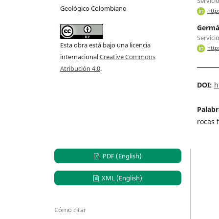
Servici
Geológico Colombiano
http
Germán
Servici
Esta obra está bajo una licencia
http
internacional
Creative Commons
Atribución 4.0
.
DOI:
h
Palabr
rocas 
PDF (English)
XML (English)
Cómo citar