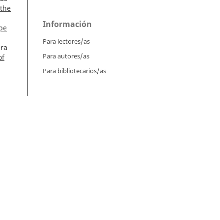
 the
Información
pe
Para lectores/as
dra
Para autores/as
of
Para bibliotecarios/as
Tutoriales
Intrucciones para autores
n de
Cómo enviar un artículo
Cómo cargar una versión corregida
. 1-
Cómo diligenciar metadatos en OJS
Instrucciones para revisores
Cómo hacer una revisión
t
l.
Instrucciones para editores