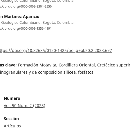
o Geológico Colombiano, Bogotá, Colombia
s://orcid.org/0000-0002-8304-2550
 Martínez Aparicio
o Geológico Colombiano, Bogotá, Colombia
s://orcid.org/0000-0003-1356-4991
ttps://doi.org/10.32685/0120-1425/bol.geol.50.2.2023.697
as clave:
Formación Motavita, Cordillera Oriental, Cretácico superi
finogranulares y de composición silícea, fosfatos.
Número
Vol. 50 Núm. 2 (2023)
Sección
Artículos