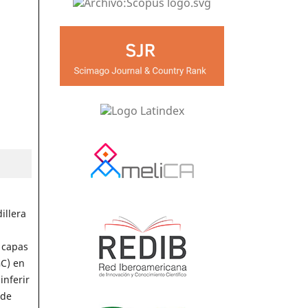
illera
 capas
GC) en
inferir
nde