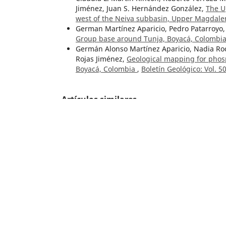
Jiménez, Juan S. Hernández González,
The U
west of the Neiva subbasin, Upper Magdale
German Martínez Aparicio, Pedro Patarroyo,
Group base around Tunja, Boyacá, Colombi
Germán Alonso Martínez Aparicio, Nadia Roc
Rojas Jiménez,
Geological mapping for phosp
Boyacá, Colombia
,
Boletín Geológico: Vol. 5
Artículos similares
Pedro Patarroyo,
Yuruma Formation (Barremia
Guajira, Uribia, Colombia
,
Boletín Geológico
Hernando Mendoza Forero,
Mineralizacion d
Montenegro (Santander)
,
Boletín Geológico
Hans Bürgl,
Contribución a la estratigrafía 
3 (1959)
Felipe Arrubla Arango, Sergio Esteban Silva
and Metallogeny of the El Cerro Igneous C
Paola Andrea Palacio, Rodrigo Alonso Díaz, 
formations and hard rocks: A case study in
49 Núm. 1 (2022)