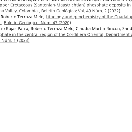
pper Cretaceous (Santonian-Maastrichtian) phosphate deposits in
na Valley, Colombia
,
Boletín Geológico: Vol. 49 Núm. 2 (2022)
 Roberto Terraza Melo,
Lithology and geochemistry of the Guadalu
a
,
Boletín Geológico: Núm. 47 (2020)
ío Rojas Parra, Roberto Terraza Melo, Claudia Martín Rincón, San
hate in the central region of the Cordillera Oriental, Department 
0 Núm. 1 (2023)
n - lower Aptian?) In the Yuruma hill and Punta Espada, Alta
: Vol. 48 Núm. 2 (2021)
e Pb-Zn en sedimentitas cretaceas de la cordillera Oriental. Regió
: Vol. 31 Núm. 2-3 (1990)
y litogénesis de la Isla de San Andrés
,
Boletín Geológico: Vol. 7 Núm
 Sánchez,
Geology of the Frontino-Morrogacho Gold Mining District
omplex
,
Boletín Geológico: Vol. 48 Núm. 1 (2021)
María Alejandra Vela, Juliana Ossa,
Hydrogeological potential in sof
 the Cauca River Canyon, Antioquia, Colombia
,
Boletín Geológico: Vo