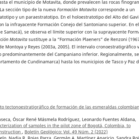
sta el municipio de Motavita, donde prevalecen las rocas finogra
La sección tipo de la nueva
Formación Motavita
corresponde a un
otipo y un paraestratotipo. En el holoestratotipo del Alto del Gavi
con la infrayacente Formación Conejo del Santoniano superior. En el
de Samacá), se observa el límite superior con la suprayacente Form
ción Motavita
sustituye a la “Formación Plaeners” de Renzoni (1967
de Montoya y Reyes (2003a, 2005). El intervalo cronoestratigráfico 
do predominantemente del Campaniano inferior. Regionalmente, se
tamento de Cundinamarca) hasta los municipios de Tasco y Paz d
xto tectonoestratigráfico de formación de las esmeraldas colombi
onseca, Óscar René Másmela Rodríguez, Leonardo Fuentes Aldana,
erization of samples in the pilot zone of Bogotá, Colombia, to
onstruction
,
Boletín Geológico: Vol. 49 Núm. 2 (2022)
elo, Nadia R. Rojas Parra, Germán A. Martínez Aparicio, Sandra Ro