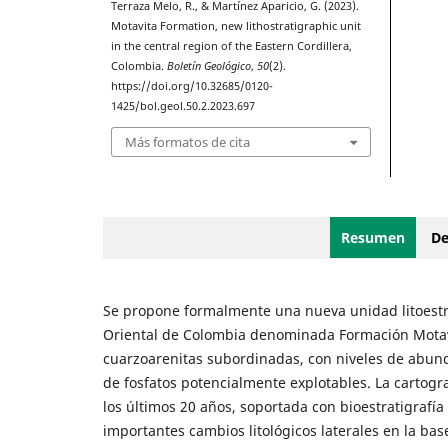
Terraza Melo, R., & Martínez Aparicio, G. (2023).
Motavita Formation, new lithostratigraphic unit
in the central region of the Eastern Cordillera,
Colombia.
Boletín Geológico
,
50
(2).
https://doi.org/10.32685/0120-
1425/bol.geol.50.2.2023.697
Más formatos de cita
Resumen
De
Se propone formalmente una nueva unidad litoestrati
Oriental de Colombia denominada Formación Motavita,
cuarzoarenitas subordinadas, con niveles de abund
de fosfatos potencialmente explotables. La cartogr
los últimos 20 años, soportada con bioestratigrafía 
importantes cambios litológicos laterales en la ba