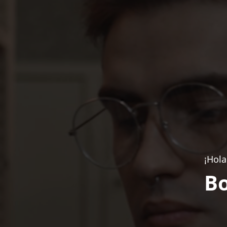
¡Hola
Bo