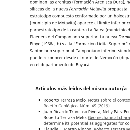
dominan las arenitas (Formación Arenisca Dura), ha
silíceas de la nueva
Formación Motavita
propuesta. 
estratotipo compuesto conformado por un holoestrat
(municipio de Motavita) aparece el límite inferior 
paraestratotipo de la cantera La Batea (municipio 
Plaeners del Campaniano superior. La nueva
Forma
Etayo (1968a, b) y a la “Formación Lidita Superior” 
Santoniano superior al Campaniano inferior, sien
puede reconocer desde el norte de Nemocón (depar
en el departamento de Boyacá.
Artículos más leídos del mismo autor/a
Roberto Terraza Melo,
Notas sobre el conte
Boletín Geológico: Núm. 45 (2019)
Juan Ricardo Troncoso Rivera, Nelly Páez F
Roberto Terraza Melo,
Geomechanical charact
determine its potential as aggregates for c
Claudia L. Martín Rincón, Roberto Terraza M