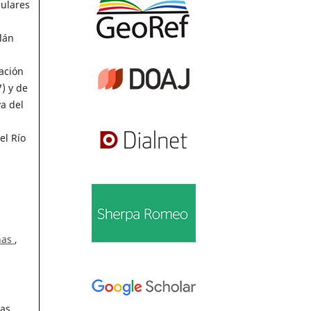
nulares
lán
ación
) y de
va del
el Río
anas
,
jas