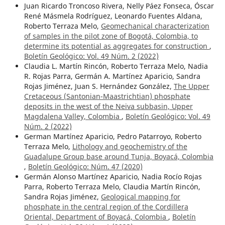
Juan Ricardo Troncoso Rivera, Nelly Páez Fonseca, Óscar
René Másmela Rodríguez, Leonardo Fuentes Aldana,
Roberto Terraza Melo,
Geomechanical characterization
of samples in the pilot zone of Bogotá, Colombia, to
determine its potential as aggregates for construction
,
Boletín Geológico: Vol. 49 Núm. 2 (2022)
Claudia L. Martín Rincón, Roberto Terraza Melo, Nadia
R. Rojas Parra, Germán A. Martínez Aparicio, Sandra
Rojas Jiménez, Juan S. Hernández González,
The Upper
Cretaceous (Santonian-Maastrichtian) phosphate
deposits in the west of the Neiva subbasin, Upper
Magdalena Valley, Colombia
,
Boletín Geológico: Vol. 49
Núm. 2 (2022)
German Martínez Aparicio, Pedro Patarroyo, Roberto
Terraza Melo,
Lithology and geochemistry of the
Guadalupe Group base around Tunja, Boyacá, Colombia
,
Boletín Geológico: Núm. 47 (2020)
Germán Alonso Martínez Aparicio, Nadia Rocío Rojas
Parra, Roberto Terraza Melo, Claudia Martín Rincón,
Sandra Rojas Jiménez,
Geological mapping for
phosphate in the central region of the Cordillera
Oriental, Department of Boyacá, Colombia
,
Boletín