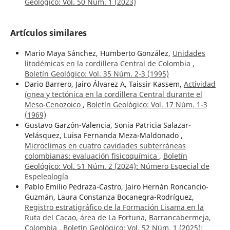
Geológico: Vol. 50 Núm. 1 (2023)
Artículos similares
Mario Maya Sánchez, Humberto González,
Unidades
litodémicas en la cordillera Central de Colombia
,
Boletín Geológico: Vol. 35 Núm. 2-3 (1995)
Dario Barrero, Jairo Álvarez A, Taissir Kassem,
Actividad
ígnea y tectónica en la cordillera Central durante el
Meso-Cenozoico
,
Boletín Geológico: Vol. 17 Núm. 1-3
(1969)
Gustavo Garzón-Valencia, Sonia Patricia Salazar-
Velásquez, Luisa Fernanda Meza-Maldonado ,
Microclimas en cuatro cavidades subterráneas
colombianas: evaluación fisicoquímica
,
Boletín
Geológico: Vol. 51 Núm. 2 (2024): Número Especial de
Espeleología
Pablo Emilio Pedraza-Castro, Jairo Hernán Roncancio-
Guzmán, Laura Constanza Bocanegra-Rodríguez,
Registro estratigráfico de la Formación Lisama en la
Ruta del Cacao, área de La Fortuna, Barrancabermeja,
Colombia
,
Boletín Geológico: Vol. 52 Núm. 1 (2025):