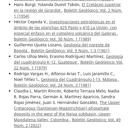
Hans Bürgl, Yolanda Dumit Tobón,
El Cretáceo superior
en la región de Girardot
,
Boletín Geológico: Vol. 2 Núm.
1 (1954)
Héctor Cepeda V.,
Investigaciones petrológicas en el
ámbito de las planchas 429 Pasto y 410 La Unión, con
especial énfasis en el complejo volcánico del Galeras
,
Boletín Geológico: Vol. 30 Núm. 1 (1989)
Guillermo Ujueta Lozano,
Geología del noreste de
Bogotá
,
Boletín Geológico: Vol. 9 Núm. 1-3 (1961)
Carlos Ulloa Melo, Erasmo Rodríguez Martínez,
Geología
del cuadrángulo K-12, Guateque
,
Boletín Geológico: Vol.
22 Núm. 1 (1979)
Rodrigo Vargas H., Alfonso Arias T., Luis Jaramillo C.,
Noel Téllez l.,
Geología del Cuadrángulo I-13, Málaga
,
Boletín Geológico: Vol. 24 Núm. 3 (1981)
Claudia L. Martín Rincón, Roberto Terraza Melo, Nadia
R. Rojas Parra, Germán A. Martínez Aparicio, Sandra
Rojas Jiménez, Juan S. Hernández González,
The Upper
Cretaceous (Santonian-Maastrichtian) phosphate
deposits in the west of the Neiva subbasin, Upper
Magdalena Valley, Colombia
,
Boletín Geológico: Vol. 49
Núm. 2 (2022)