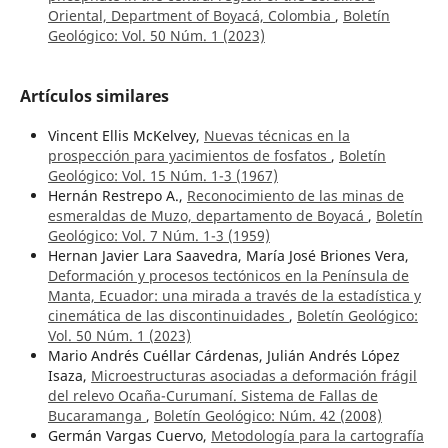
Oriental, Department of Boyacá, Colombia
,
Boletín
Geológico: Vol. 50 Núm. 1 (2023)
Artículos similares
Vincent Ellis McKelvey,
Nuevas técnicas en la
prospección para yacimientos de fosfatos
,
Boletín
Geológico: Vol. 15 Núm. 1-3 (1967)
Hernán Restrepo A.,
Reconocimiento de las minas de
esmeraldas de Muzo, departamento de Boyacá
,
Boletín
Geológico: Vol. 7 Núm. 1-3 (1959)
Hernan Javier Lara Saavedra, María José Briones Vera,
Deformación y procesos tectónicos en la Península de
Manta, Ecuador: una mirada a través de la estadística y
cinemática de las discontinuidades
,
Boletín Geológico:
Vol. 50 Núm. 1 (2023)
Mario Andrés Cuéllar Cárdenas, Julián Andrés López
Isaza,
Microestructuras asociadas a deformación frágil
del relevo Ocaña-Curumaní. Sistema de Fallas de
Bucaramanga
,
Boletín Geológico: Núm. 42 (2008)
Germán Vargas Cuervo,
Metodología para la cartografía