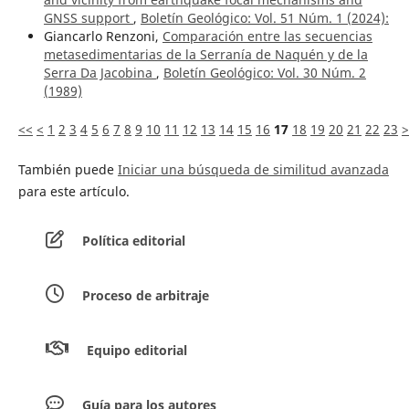
GNSS support
,
Boletín Geológico: Vol. 51 Núm. 1 (2024):
Giancarlo Renzoni,
Comparación entre las secuencias
metasedimentarias de la Serranía de Naquén y de la
Serra Da Jacobina
,
Boletín Geológico: Vol. 30 Núm. 2
(1989)
<<
<
1
2
3
4
5
6
7
8
9
10
11
12
13
14
15
16
17
18
19
20
21
22
23
>
También puede
Iniciar una búsqueda de similitud avanzada
para este artículo.
Política editorial
Proceso de arbitraje
Equipo editorial
Guía para los autores