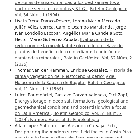
de zonas de susceptibilidad a los deslizamientos a
partir de sensores remotos y S.I.G.
,
Boletín Geológico:
Vol. 34 Núm. 1 (1994)
Liseth Irene Franco-Rosero, Lorena Marín Mercado,
Julián Vélez Correa, Camilo Ocampo Marulanda, Jorge
Iván Londoño Escobar, Angélica María Candela Soto,
Héctor Mario Gutiérrez Zapata,
Evaluación de la
reducción de la movilidad de plomo de un relave de
plantas de beneficio de oro mediante la adición de
enmiendas minerales
,
Boletín Geológico: Vol. 52 Núm. 2
(2025)
Thomas van der Hammen, Enrique González,
Historia de
clima y vegetación del Pleistoceno Superior y del
Holoceno de la Sabana de Bogotá
,
Boletín Geológico:
Vol. 11 Núm. 1-3 (1963)
Lukas Baumgärtel, Gustavo Garzón-Valencia, Dirk Zapf,
Energy storage in deep salt formations: geological and
geomechanical conditions and potentials with a focus
on Latin America
,
Boletín Geológico: Vol. 51 Núm. 2
(2024): Número Especial de Espeleología
Allan López-Saborío, Luis Alejandro Carvajal-Soto,
Deciphering the modern stress field facies in Costa Rica
and vicinity from earthquake focal mechanisms and