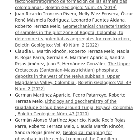
tectonoestratigráfico de formación de las esmeraldas
colombianas
,
Boletín Geológico: Núm. 45 (2019)
Juan Ricardo Troncoso Rivera, Nelly Páez Fonseca, Óscar
René Másmela Rodríguez, Leonardo Fuentes Aldana,
Roberto Terraza Melo,
Geomechanical characterization
of samples in the pilot zone of Bogotá, Colombia, to
determine its potential as aggregates for construction
,
Boletín Geológico: Vol. 49 Núm. 2 (2022)
Claudia L. Martín Rincón, Roberto Terraza Melo, Nadia
R. Rojas Parra, Germán A. Martínez Aparicio, Sandra
Rojas Jiménez, Juan S. Hernández González,
The Upper
Cretaceous (Santonian-Maastrichtian) phosphate
deposits in the west of the Neiva subbasin, Upper
Magdalena Valley, Colombia
,
Boletín Geológico: Vol. 49
Núm. 2 (2022)
German Martínez Aparicio, Pedro Patarroyo, Roberto
Terraza Melo,
Lithology and geochemistry of the
Guadalupe Group base around Tunja, Boyacá, Colombia
,
Boletín Geológico: Núm. 47 (2020)
Germán Alonso Martínez Aparicio, Nadia Rocío Rojas
Parra, Roberto Terraza Melo, Claudia Martín Rincón,
Sandra Rojas Jiménez,
Geological mapping for
phosphate in the central region of the Cordillera