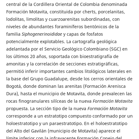
central de la Cordillera Oriental de Colombia denominada
Formación Motavita, constituida por cherts, porcelanitas,
lodolitas, limolitas y cuarzoarenitas subordinadas, con
niveles de abundantes foraminíferos bentónicos de la
familia
Siphogenerinoididae
y capas de fosfatos
potencialmente explotables. La cartografía geológica
adelantada por el Servicio Geológico Colombiano (SGC) en
los últimos 20 años, soportada con bioestratigrafía de
amonitas y la correlación de secciones estratigráficas,
permitió inferir importantes cambios litológicos laterales en
la base del Grupo Guadalupe, desde los cerros orientales de
Bogotá, donde dominan las arenitas (Formación Arenisca
Dura), hasta el municipio de Motavita, donde prevalecen las
rocas finogranulares silíceas de la nueva
Formación Motavita
propuesta. La sección tipo de la nueva
Formación Motavita
corresponde a un estratotipo compuesto conformado por un
holoestratotipo y un paraestratotipo. En el holoestratotipo
del Alto del Gavilán (municipio de Motavita) aparece el
límite inferior con la infrayacente Formación Conejo del