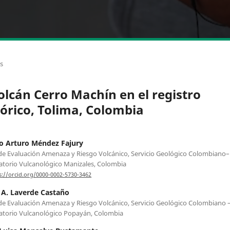
os
volcán Cerro Machín en el registro
tórico, Tolima, Colombia
o Arturo Méndez Fajury
e Evaluación Amenaza y Riesgo Volcánico, Servicio Geológico Colombiano–
torio Vulcanológico Manizales, Colombia
s://orcid.org/0000-0002-5730-3462
 A. Laverde Castaño
e Evaluación Amenaza y Riesgo Volcánico, Servicio Geológico Colombiano 
torio Vulcanológico Popayán, Colombia