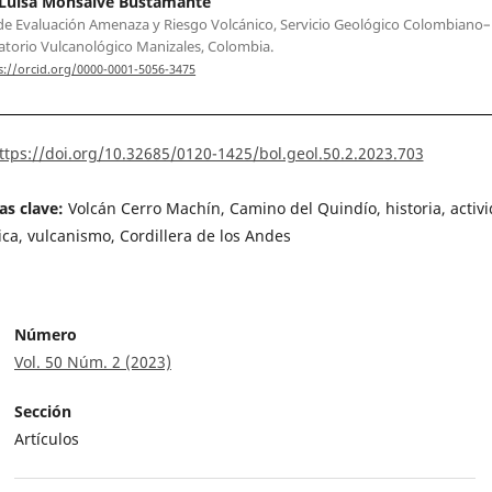
 Luisa Monsalve Bustamante
e Evaluación Amenaza y Riesgo Volcánico, Servicio Geológico Colombiano–
torio Vulcanológico Manizales, Colombia.
s://orcid.org/0000-0001-5056-3475
ttps://doi.org/10.32685/0120-1425/bol.geol.50.2.2023.703
as clave:
Volcán Cerro Machín, Camino del Quindío, historia, activ
ica, vulcanismo, Cordillera de los Andes
Número
Vol. 50 Núm. 2 (2023)
Sección
Artículos