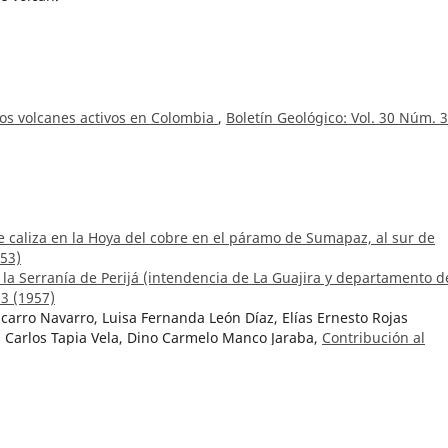
los volcanes activos en Colombia
,
Boletín Geológico: Vol. 30 Núm. 3
e caliza en la Hoya del cobre en el páramo de Sumapaz, al sur de
953)
la Serranía de Perijá (intendencia de La Guajira y departamento d
 3 (1957)
carro Navarro, Luisa Fernanda León Díaz, Elías Ernesto Rojas
is Carlos Tapia Vela, Dino Carmelo Manco Jaraba,
Contribución al
rijá mediante cartografía a escala 1:25.000 del Grupo Cogollo, en 
esar
,
Boletín Geológico: Núm. 45 (2019)
ez García,
Potential of metallogenic fertility of the Triassic-Jurassic
ia: A zircon chemistry approach
,
Boletín Geológico: Vol. 50 Núm. 