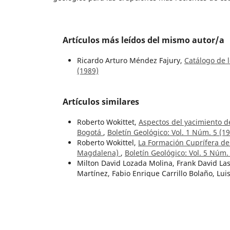
Artículos más leídos del mismo autor/a
Ricardo Arturo Méndez Fajury,
Catálogo de 
(1989)
Artículos similares
Roberto Wokittet,
Aspectos del yacimiento d
Bogotá
,
Boletín Geológico: Vol. 1 Núm. 5 (1
Roberto Wokittel,
La Formación Cuprífera de 
Magdalena)
,
Boletín Geológico: Vol. 5 Núm.
Milton David Lozada Molina, Frank David Las
Martínez, Fabio Enrique Carrillo Bolaño, Lu
conocimiento geológico de la Serranía del Pe
sector oriental del municipio de Becerril, C
Ana María Correa Martínez, Gabriel Rodrígu
magmatism in the Santander Massif, Colomb
(2023)