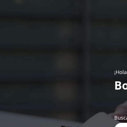
¡Hola
Bo
Busca