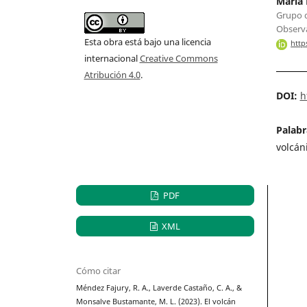
María
Grupo d
Observa
Esta obra está bajo una licencia
http
internacional
Creative Commons
Atribución 4.0
.
DOI:
h
Palabr
volcán
PDF
XML
Cómo citar
Méndez Fajury, R. A., Laverde Castaño, C. A., &
Monsalve Bustamante, M. L. (2023). El volcán