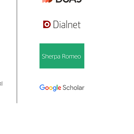
el
el
Información
Para lectores/as
1
Para autores/as