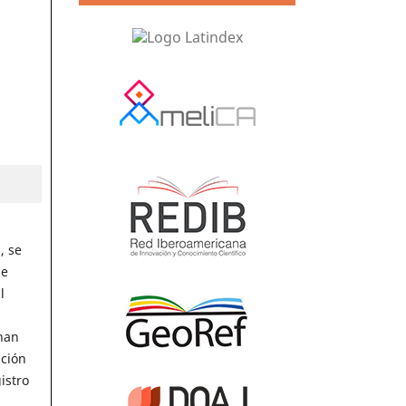
, se
de
l
 han
ación
istro