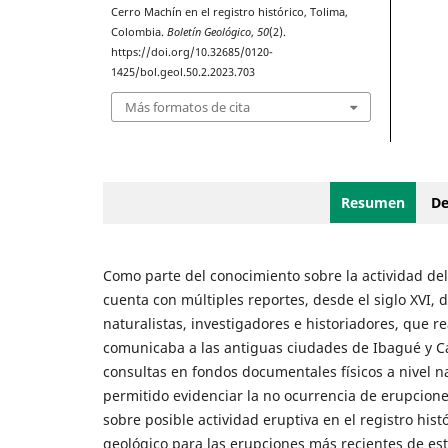
Cerro Machín en el registro histórico, Tolima,
Colombia.
Boletín Geológico
,
50
(2).
https://doi.org/10.32685/0120-
1425/bol.geol.50.2.2023.703
Más formatos de cita
Resumen
De
Como parte del conocimiento sobre la actividad del v
cuenta con múltiples reportes, desde el siglo XVI, 
naturalistas, investigadores e historiadores, que r
comunicaba a las antiguas ciudades de Ibagué y Ca
consultas en fondos documentales físicos a nivel n
permitido evidenciar la no ocurrencia de erupcione
sobre posible actividad eruptiva en el registro hist
geológico para las erupciones más recientes de est