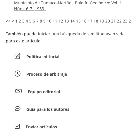
Municipio de Tumaco-Nariño
,
Boletín Geológico: Vol. 1
Núm. 6-7 (1953)
<<
<
1
2
3
4
5
6
7
8
9
10
11
12
13
14
15
16
17
18
19
20
21
22
23
2
También puede
Iniciar una búsqueda de similitud avanzada
para este artículo.
Política editorial
Proceso de arbitraje
Equipo editorial
Guía para los autores
Envíar artículos