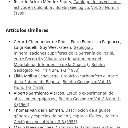
Ricardo Arturo Méndez Fajury,
Catálogo de los volcanes
activos en Colombia
,
Boletín Geológico: Vol. 30 Núm. 3
(1989)
Artículos similares
Gerard Champetier de Ribes, Piero Francesco Pagnacco,
Luigi Radelli, Guy Weecksteen,
Geología y
mineralizaciones cupríferas de la Serranía de Perijá,
entre Becerril y Villanueva (departamento del
Magdalena, Intendencia de la Guajira)
,
Boletín
Geológico: Vol. 11 Núm. 1-3 (1963)
Elkin Molina Echavarría,
Cretácico carbonífero al norte
de la Sabana de Bogotá
,
Boletín Geológico: Vol. 13
Núm. 1-3 (1965)
Alberto Sarmiento Alarcón,
Estudio experimental de
abrasión en guijarros
,
Boletín Geológico: Vol. 8 Núm. 1-
3 (1960)
Thomas van der Hammen,
Descripción de algunos
géneros y especies de polen y esporas fósiles
,
Boletín
Geológico: Vol. 4 Núm. 2-3 (1956)
Mario Maya Sánchez,
Catálogo de dataciones isotópicas