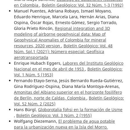
en Colombia
,
Boletín Geológico: Vol. 32 Núm. 1-3 (1992)
Manuel Puentes, Adriana Robayo, Ismael Moyano,
Eduardo Henrique, Marcela Lara, Hernán Arias, Diana
Ospina, Óscar Rojas, Ernesto Gómez, Sergio Torrado,
Gloria Prieto Rincón,
Regional integration and 3D
modeling of airborne geophysical data: Map of
Geophysical Anomalies of Colombia for mineral
resources, 2020 version
,
Boletín Geológico: Vol. 48
Núm. Spl.1 (2021): Número especial: Geofísica
aerotransportada
Enrique Hubach Eggers,
Labores del Instituto Geológico
Nacional en el mes de abril de 1953
,
Boletín Geológico:
Vol. 1 Núm. 5 (1953)
Fernando Etayo-Serna, Jesús Bernardo Rueda-Gutiérrez,
Gina Rodríguez-Ospina, Diana María Montoya-Arenas,
Amonitas del Albiano superior en el horizonte fosilífero
de Berlín, norte de Caldas, Colombia
,
Boletín Geológico:
Vol. 52 Núm. 2 (2025)
Hans Bürgl,
Globorotalia fohsi en la formación de Usme
,
Boletín Geológico: Vol. 3 Núm. 2 (1955)
Wolfgang Diezemann,
El problema de agua potable
para la urbanización nueva en la Isla del Morro.