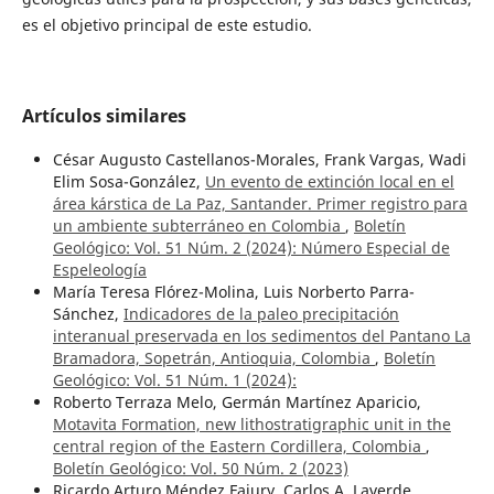
es el objetivo principal de este estudio.
Artículos similares
César Augusto Castellanos-Morales, Frank Vargas, Wadi
Elim Sosa-González,
Un evento de extinción local en el
área kárstica de La Paz, Santander. Primer registro para
un ambiente subterráneo en Colombia
,
Boletín
Geológico: Vol. 51 Núm. 2 (2024): Número Especial de
Espeleología
María Teresa Flórez-Molina, Luis Norberto Parra-
Sánchez,
Indicadores de la paleo precipitación
interanual preservada en los sedimentos del Pantano La
Bramadora, Sopetrán, Antioquia, Colombia
,
Boletín
Geológico: Vol. 51 Núm. 1 (2024):
Roberto Terraza Melo, Germán Martínez Aparicio,
Motavita Formation, new lithostratigraphic unit in the
central region of the Eastern Cordillera, Colombia
,
Boletín Geológico: Vol. 50 Núm. 2 (2023)
Ricardo Arturo Méndez Fajury, Carlos A. Laverde