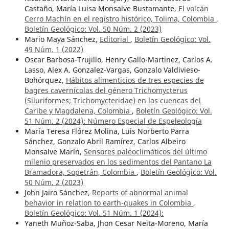
Castaño, María Luisa Monsalve Bustamante,
El volcán
Cerro Machín en el registro histórico, Tolima, Colombia
,
Boletín Geológico: Vol. 50 Núm. 2 (2023)
Mario Maya Sánchez,
Editorial
,
Boletín Geológico: Vol.
49 Núm. 1 (2022)
Oscar Barbosa-Trujillo, Henry Gallo-Martinez, Carlos A.
Lasso, Alex A. Gonzalez-Vargas, Gonzalo Valdivieso-
Bohórquez,
Hábitos alimenticios de tres especies de
bagres cavernícolas del género Trichomycterus
(Siluriformes; Trichomycteridae) en las cuencas del
Caribe y Magdalena, Colombia
,
Boletín Geológico: Vol.
51 Núm. 2 (2024): Número Especial de Espeleología
María Teresa Flórez Molina, Luis Norberto Parra
Sánchez, Gonzalo Abril Ramírez, Carlos Albeiro
Monsalve Marín,
Sensores paleoclimáticos del último
milenio preservados en los sedimentos del Pantano La
Bramadora, Sopetrán, Colombia
,
Boletín Geológico: Vol.
50 Núm. 2 (2023)
John Jairo Sánchez,
Reports of abnormal animal
behavior in relation to earth-quakes in Colombia
,
Boletín Geológico: Vol. 51 Núm. 1 (2024):
Yaneth Muñoz-Saba, Jhon Cesar Neita-Moreno, María