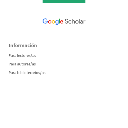
Información
Para lectores/as
Para autores/as
Para bibliotecarios/as
Tutoriales
Intrucciones para autores
Cómo enviar un artículo
Cómo cargar una versión corregida
Cómo diligenciar metadatos en OJS