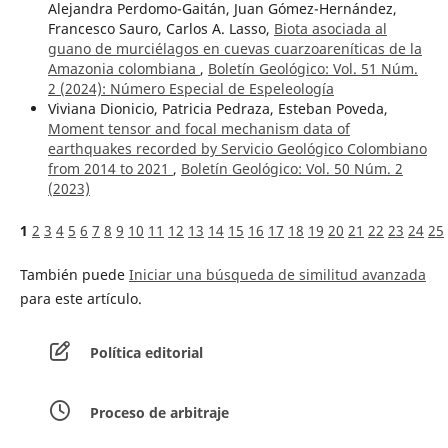
Alejandra Perdomo-Gaitán, Juan Gómez-Hernández,
Francesco Sauro, Carlos A. Lasso,
Biota asociada al
guano de murciélagos en cuevas cuarzoareníticas de la
Amazonia colombiana
,
Boletín Geológico: Vol. 51 Núm.
2 (2024): Número Especial de Espeleología
Viviana Dionicio, Patricia Pedraza, Esteban Poveda,
Moment tensor and focal mechanism data of
earthquakes recorded by Servicio Geológico Colombiano
from 2014 to 2021
,
Boletín Geológico: Vol. 50 Núm. 2
(2023)
1
2
3
4
5
6
7
8
9
10
11
12
13
14
15
16
17
18
19
20
21
22
23
24
25
También puede
Iniciar una búsqueda de similitud avanzada
para este artículo.
Política editorial
Proceso de arbitraje