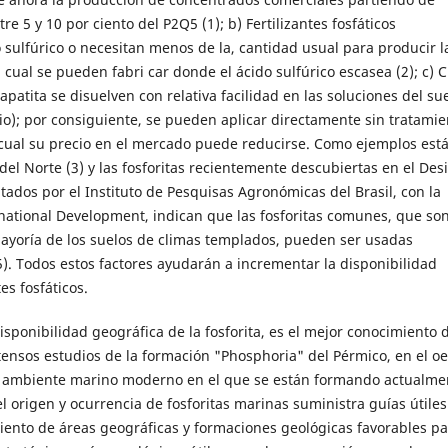
 5 y 10 por ciento del P2Q5 (1); b) Fertilizantes fosfáticos
sulfúrico o necesitan menos de la, cantidad usual para producir l
cual se pueden fabri car donde el ácido sulfúrico escasea (2); c) C
patita se disuelven con relativa facilidad en las soluciones del sue
nio); por consiguiente, se pueden aplicar directamente sin tratamie
 cual su precio en el mercado puede reducirse. Como ejemplos está
del Norte (3) y las fosforitas recientemente descubiertas en el Des
tados por el Instituto de Pesquisas Agronómicas del Brasil, con la
rnational Development, indican que las fosforitas comunes, que so
mayoría de los suelos de climas templados, pueden ser usadas
5). Todos estos factores ayudarán a incrementar la disponibilidad
es fosfáticos.
sponibilidad geográfica de la fosforita, es el mejor conocimiento 
xtensos estudios de la formación "Phosphoria" del Pérmico, en el oe
edio ambiente marino moderno en el que se están formando actualme
del origen y ocurrencia de fosforitas marinas suministra guías útiles
iento de áreas geográficas y formaciones geológicas favorables pa