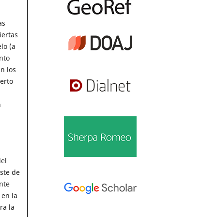
as
iertas
lo (a
nto
n los
ierto
n
del
ste de
nte
 en la
ra la