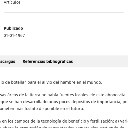
Artículos
Publicado
01-01-1967
scargas
Referencias bibliográficas
llo de botella" para el alivio del hambre en el mundo.
sas áreas de la tierra no había fuentes locales ele este abono vital
que se han desarrollado unos pocos depósitos de importancia, pe
ometen más fosfato disponible en el futuro.
n en los campos de la tecnología de beneficio y fertilización: a) Var
le ahora la producción de concentrados comerciales partiendo de