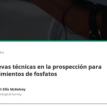
los
vas técnicas en la prospección para
imientos de fosfatos
t Ellis McKelvey
eological Survey