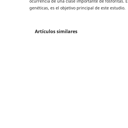
ocurrencia de una clase importante de fosforitas. E
genéticas, es el objetivo principal de este estudio.
Artículos similares
Hans Bürgl,
Geología de la península de La
Ismael Enrique Moyano Nieto, Renato Corda
Oscar Eduardo Rojas Sarmiento, Manuel Fer
Salamanca Saavedra, Gloria Prieto Rincón,
I
evaluation in Colombia: Examples from the
(2020)
Mario Maya Sánchez,
Editorial 50(2)
,
Boletí
Enrique Hubach,
Carbón del páramo del Alm
departamento de Santander
,
Boletín Geológ
Marcela Hernández Sabogal, Carlos Julio Espi
las variables involucradas en la producción,
del Valle del Cauca y Magdalena
,
Boletín Ge
Hans Bürgl, Darío Botero G.,
Las capas fosfát
(1967)
Claudia Alfaro Valero, Alcides Aguirre Corra