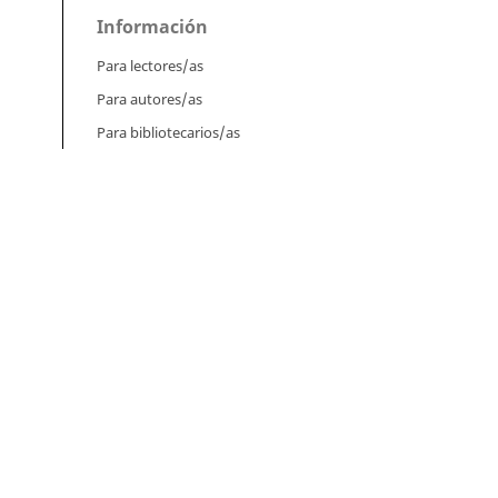
Información
Para lectores/as
Para autores/as
Para bibliotecarios/as
,
e
Tutoriales
ial
46
Intrucciones para autores
Cómo enviar un artículo
Cómo cargar una versión corregida
Cómo diligenciar metadatos en OJS
de
Instrucciones para revisores
as
Cómo hacer una revisión
Instrucciones para editores
Cómo enviar un artículo a revisión