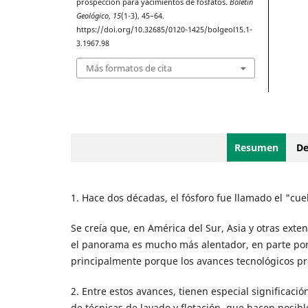
prospección para yacimientos de fosfatos.
Boletín
Geológico
,
15
(1-3), 45–64.
https://doi.org/10.32685/0120-1425/bolgeol15.1-
3.1967.98
Más formatos de cita
Resumen
De
1. Hace dos décadas, el fósforo fue llamado el "cue
Se creía que, en América del Sur, Asia y otras exten
el panorama es mucho más alentador, en parte por
principalmente porque los avances tecnológicos pr
2. Entre estos avances, tienen especial significació
de técnicas de lavado y flotación, que hacen posib