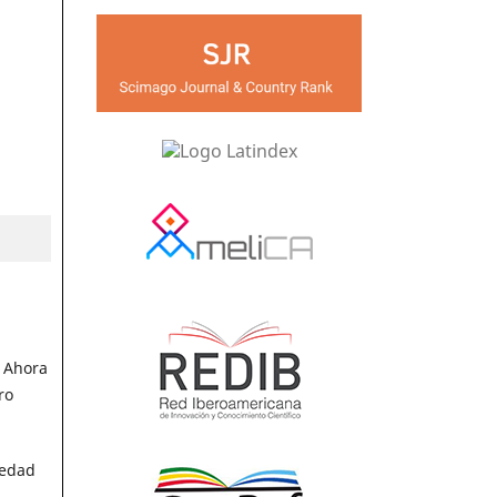
. Ahora
ro
iedad