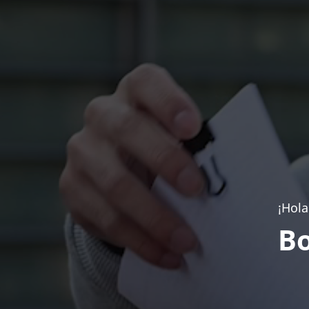
¡Hola
Bo