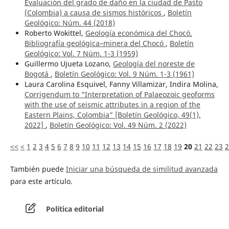
Evaluación del grado de daño en la ciudad de Pasto
(Colombia) a causa de sismos históricos
,
Boletín
Geológico: Núm. 44 (2018)
Roberto Wokittel,
Geología económica del Chocó.
Bibliografía geológica–minera del Chocó
,
Boletín
Geológico: Vol. 7 Núm. 1-3 (1959)
Guillermo Ujueta Lozano,
Geología del noreste de
Bogotá
,
Boletín Geológico: Vol. 9 Núm. 1-3 (1961)
Laura Carolina Esquivel, Fanny Villamizar, Indira Molina,
Corrigendum to “Interpretation of Palaeozoic geoforms
with the use of seismic attributes in a region of the
Eastern Plains, Colombia” [Boletín Geológico, 49(1),
2022]
,
Boletín Geológico: Vol. 49 Núm. 2 (2022)
<<
<
1
2
3
4
5
6
7
8
9
10
11
12
13
14
15
16
17
18
19
20
21
22
23
2
También puede
Iniciar una búsqueda de similitud avanzada
para este artículo.
Política editorial