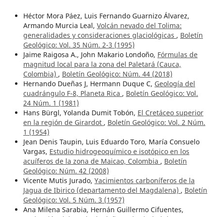
Héctor Mora Páez, Luis Fernando Guarnizo Álvarez,
Armando Murcia Leal,
Volcán nevado del Tolima:
generalidades y consideraciones glaciológicas
,
Boletín
Geológico: Vol. 35 Núm. 2-3 (1995)
Jaime Raigosa A., John Makario Londoño,
Fórmulas de
magnitud local para la zona del Paletará (Cauca,
Colombia)
,
Boletín Geológico: Núm. 44 (2018)
Hernando Dueñas J, Hermann Duque C,
Geología del
cuadrángulo F-8, Planeta Rica
,
Boletín Geológico: Vol.
24 Núm. 1 (1981)
Hans Bürgl, Yolanda Dumit Tobón,
El Cretáceo superior
en la región de Girardot
,
Boletín Geológico: Vol. 2 Núm.
1 (1954)
Jean Denis Taupin, Luis Eduardo Toro, María Consuelo
Vargas,
Estudio hidrogeoquímico e isotópico en los
acuíferos de la zona de Maicao, Colombia
,
Boletín
Geológico: Núm. 42 (2008)
Vicente Mutis Jurado,
Yacimientos carboníferos de la
Jagua de Ibirico (departamento del Magdalena)
,
Boletín
Geológico: Vol. 5 Núm. 3 (1957)
Ana Milena Sarabia, Hernán Guillermo Cifuentes,