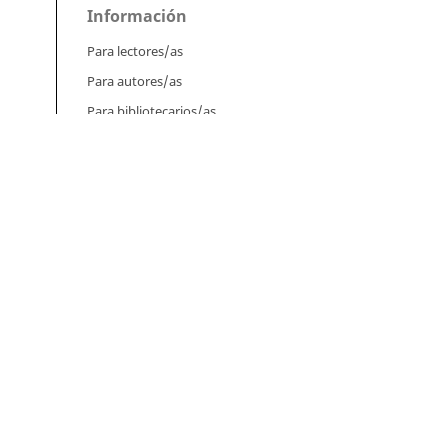
Información
Para lectores/as
Para autores/as
Para bibliotecarios/as
n
Tutoriales
Intrucciones para autores
Cómo enviar un artículo
el
Cómo cargar una versión corregida
nto
Cómo diligenciar metadatos en OJS
Instrucciones para revisores
Cómo hacer una revisión
ia,
Instrucciones para editores
Cómo enviar un artículo a revisión
l.
Cómo enviar correcciones a los