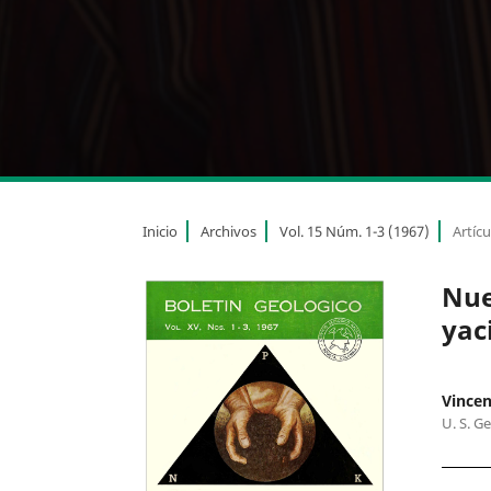
Inicio
Archivos
Vol. 15 Núm. 1-3 (1967)
Artícu
Nue
yac
Vincen
U. S. G