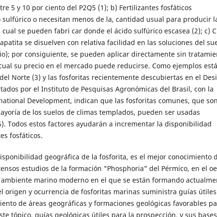
 5 y 10 por ciento del P2Q5 (1); b) Fertilizantes fosfáticos
sulfúrico o necesitan menos de la, cantidad usual para producir l
cual se pueden fabri car donde el ácido sulfúrico escasea (2); c) C
patita se disuelven con relativa facilidad en las soluciones del sue
nio); por consiguiente, se pueden aplicar directamente sin tratamie
 cual su precio en el mercado puede reducirse. Como ejemplos está
del Norte (3) y las fosforitas recientemente descubiertas en el Des
tados por el Instituto de Pesquisas Agronómicas del Brasil, con la
rnational Development, indican que las fosforitas comunes, que so
mayoría de los suelos de climas templados, pueden ser usadas
5). Todos estos factores ayudarán a incrementar la disponibilidad
es fosfáticos.
sponibilidad geográfica de la fosforita, es el mejor conocimiento 
xtensos estudios de la formación "Phosphoria" del Pérmico, en el oe
edio ambiente marino moderno en el que se están formando actualme
del origen y ocurrencia de fosforitas marinas suministra guías útiles
iento de áreas geográficas y formaciones geológicas favorables pa
ste tópico, guías geológicas útiles para la prospección, y sus bases