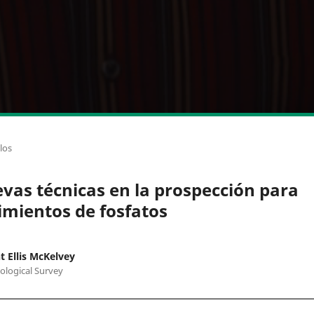
los
vas técnicas en la prospección para
imientos de fosfatos
t Ellis McKelvey
eological Survey