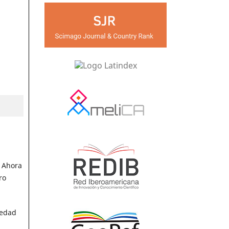
. Ahora
ro
iedad