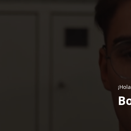
¡Hola
Bo