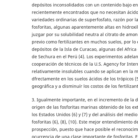
depósitos inconsolidados con un contenido bajo entre
recientemente encontrados que no necesitan ácido 
variedades ordinarias de superfosfato, razón por la 
fosforitas, algunas aparentemente altas en hidroxila
juzgar por su solubilidad neutra al citrato de amo
previo como fertilizantes en muchos suelos, por lo
depósitos de la Isla de Curacao, algunas del Africa 
de Sechura en el Perú (4). Los experimentos adelan
cooperación de técnicos de la U.S. Agency for Inte
relativamente insolubles cuando se aplican en la 
dfrectamente en los suelos ácidos de los trópicos (
geográfica y a disminuír los costos de los fertilizant
3. Igualmente importante, en el incremento de la di
origen de las fosforitas marinas obtenido de los e
los Estados Unidos (6) y (7) y del análisis del m
fosforitas (6), (8), (10). Este mejor entendimiento 
prospección, puesto que hace posible el reconocim
ocurrencia de una clase importante de fosforitas. E