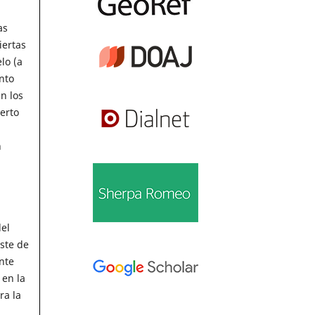
as
iertas
lo (a
nto
n los
ierto
n
del
ste de
nte
 en la
ra la