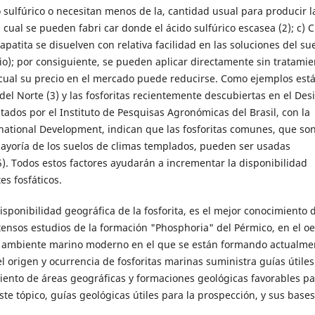
sulfúrico o necesitan menos de la, cantidad usual para producir l
cual se pueden fabri car donde el ácido sulfúrico escasea (2); c) C
patita se disuelven con relativa facilidad en las soluciones del sue
nio); por consiguiente, se pueden aplicar directamente sin tratamie
 cual su precio en el mercado puede reducirse. Como ejemplos está
del Norte (3) y las fosforitas recientemente descubiertas en el Des
tados por el Instituto de Pesquisas Agronómicas del Brasil, con la
rnational Development, indican que las fosforitas comunes, que so
mayoría de los suelos de climas templados, pueden ser usadas
5). Todos estos factores ayudarán a incrementar la disponibilidad
es fosfáticos.
sponibilidad geográfica de la fosforita, es el mejor conocimiento 
xtensos estudios de la formación "Phosphoria" del Pérmico, en el oe
edio ambiente marino moderno en el que se están formando actualme
del origen y ocurrencia de fosforitas marinas suministra guías útiles
iento de áreas geográficas y formaciones geológicas favorables pa
ste tópico, guías geológicas útiles para la prospección, y sus bases