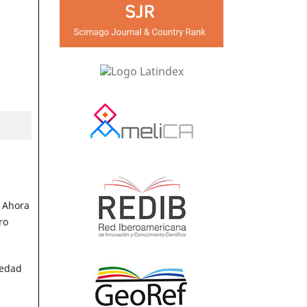
. Ahora
ro
iedad