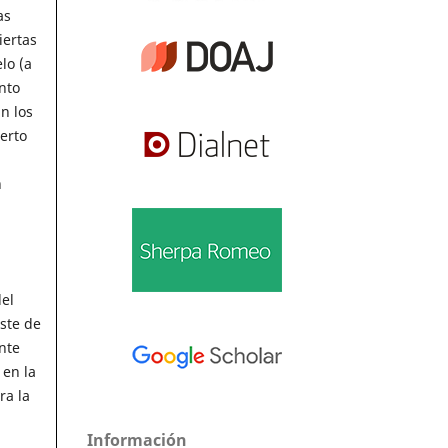
as
iertas
lo (a
nto
n los
ierto
n
del
ste de
nte
 en la
ra la
Información