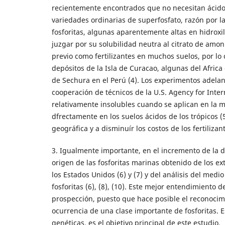
recientemente encontrados que no necesitan ácido 
variedades ordinarias de superfosfato, razón por la 
fosforitas, algunas aparentemente altas en hidroxila
juzgar por su solubilidad neutra al citrato de amo
previo como fertilizantes en muchos suelos, por lo
depósitos de la Isla de Curacao, algunas del Africa 
de Sechura en el Perú (4). Los experimentos adelan
cooperación de técnicos de la U.S. Agency for Inte
relativamente insolubles cuando se aplican en la 
dfrectamente en los suelos ácidos de los trópicos (
geográfica y a disminuír los costos de los fertilizant
3. Igualmente importante, en el incremento de la di
origen de las fosforitas marinas obtenido de los e
los Estados Unidos (6) y (7) y del análisis del m
fosforitas (6), (8), (10). Este mejor entendimiento 
prospección, puesto que hace posible el reconocim
ocurrencia de una clase importante de fosforitas. E
genéticas, es el objetivo principal de este estudio.