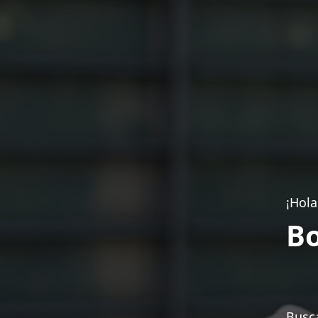
¡Hola
Bo
Busca