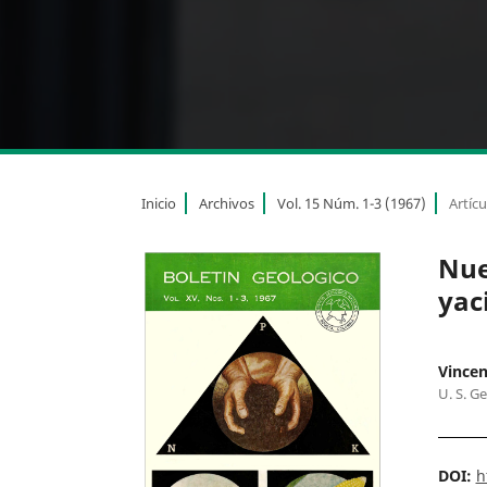
Inicio
Archivos
Vol. 15 Núm. 1-3 (1967)
Artícu
Nue
yac
Vincen
U. S. G
DOI:
h