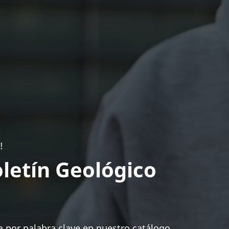
!
letín Geológico
 por palabra clave en nuestro catálogo.