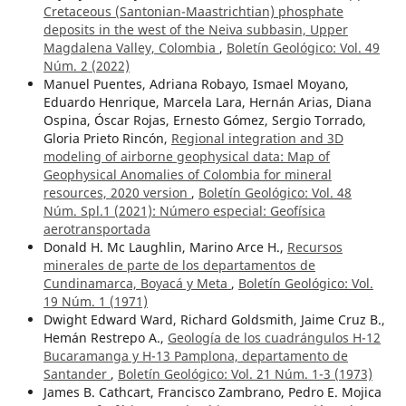
Cretaceous (Santonian-Maastrichtian) phosphate
deposits in the west of the Neiva subbasin, Upper
Magdalena Valley, Colombia
,
Boletín Geológico: Vol. 49
Núm. 2 (2022)
Manuel Puentes, Adriana Robayo, Ismael Moyano,
Eduardo Henrique, Marcela Lara, Hernán Arias, Diana
Ospina, Óscar Rojas, Ernesto Gómez, Sergio Torrado,
Gloria Prieto Rincón,
Regional integration and 3D
modeling of airborne geophysical data: Map of
Geophysical Anomalies of Colombia for mineral
resources, 2020 version
,
Boletín Geológico: Vol. 48
Núm. Spl.1 (2021): Número especial: Geofísica
aerotransportada
Donald H. Mc Laughlin, Marino Arce H.,
Recursos
minerales de parte de los departamentos de
Cundinamarca, Boyacá y Meta
,
Boletín Geológico: Vol.
19 Núm. 1 (1971)
Dwight Edward Ward, Richard Goldsmith, Jaime Cruz B.,
Hemán Restrepo A.,
Geología de los cuadrángulos H-12
Bucaramanga y H-13 Pamplona, departamento de
Santander
,
Boletín Geológico: Vol. 21 Núm. 1-3 (1973)
James B. Cathcart, Francisco Zambrano, Pedro E. Mojica