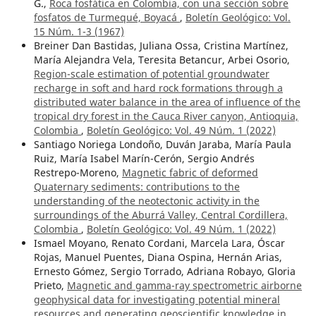
G.,
Roca fosfática en Colombia, con una sección sobre
fosfatos de Turmequé, Boyacá
,
Boletín Geológico: Vol.
15 Núm. 1-3 (1967)
Breiner Dan Bastidas, Juliana Ossa, Cristina Martínez,
María Alejandra Vela, Teresita Betancur, Arbei Osorio,
Region-scale estimation of potential groundwater
recharge in soft and hard rock formations through a
distributed water balance in the area of influence of the
tropical dry forest in the Cauca River canyon, Antioquia,
Colombia
,
Boletín Geológico: Vol. 49 Núm. 1 (2022)
Santiago Noriega Londoño, Duván Jaraba, María Paula
Ruiz, María Isabel Marín-Cerón, Sergio Andrés
Restrepo-Moreno,
Magnetic fabric of deformed
Quaternary sediments: contributions to the
understanding of the neotectonic activity in the
surroundings of the Aburrá Valley, Central Cordillera,
Colombia
,
Boletín Geológico: Vol. 49 Núm. 1 (2022)
Ismael Moyano, Renato Cordani, Marcela Lara, Óscar
Rojas, Manuel Puentes, Diana Ospina, Hernán Arias,
Ernesto Gómez, Sergio Torrado, Adriana Robayo, Gloria
Prieto,
Magnetic and gamma-ray spectrometric airborne
geophysical data for investigating potential mineral
resources and generating geoscientific knowledge in