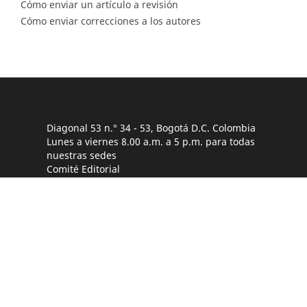
Cómo enviar un artículo a revisión
Cómo enviar correcciones a los autores
Diagonal 53 n.° 34 - 53, Bogotá D.C. Colombia
Lunes a viernes 8.00 a.m. a 5 p.m. para todas
nuestras sedes
Comité Editorial
(601) 220 0200 - Ext. 3048 |
ceditorial@sgc.gov.co
Teléfono
(601) 220 0200 - (601) 220 0100 - (601) 222 1811
Fáx: (601) 222 07 97