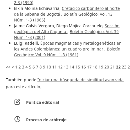
2-3 (1990)
Elkin Molina Echavarría,
Cretácico carbonífero al norte
de la Sabana de Bogotá
,
Boletín Geológico: Vol. 13
Núm. 1-3 (1965)
Jaime Galvis Vergara, Diego Mojica Corchuelo,
Sección
geológica del Alto Caquetá
,
Boletín Geológico: Vol. 39
Núm. 1-3 (2001)
Luigi Radelli,
Épocas magmáticas y metalogenéticas en
los Andes Colombianos: un cuadro preliminar
,
Boletín
Geológico: Vol. 9 Núm. 1-3 (1961)
<<
<
1
2
3
4
5
6
7
8
9
10
11
12
13
14
15
16
17
18
19
20
21
22
23
2
También puede
Iniciar una búsqueda de similitud avanzada
para este artículo.
Política editorial
Proceso de arbitraje