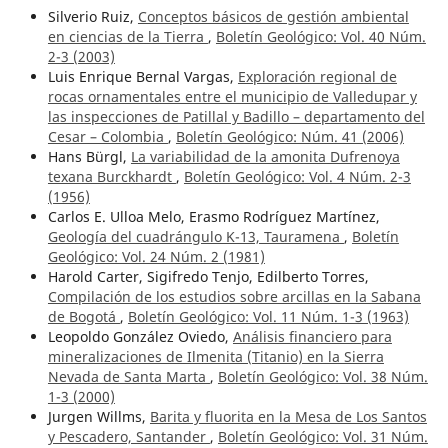
Silverio Ruiz,
Conceptos básicos de gestión ambiental
en ciencias de la Tierra
,
Boletín Geológico: Vol. 40 Núm.
2-3 (2003)
Luis Enrique Bernal Vargas,
Exploración regional de
rocas ornamentales entre el municipio de Valledupar y
las inspecciones de Patillal y Badillo – departamento del
Cesar – Colombia
,
Boletín Geológico: Núm. 41 (2006)
Hans Bürgl,
La variabilidad de la amonita Dufrenoya
texana Burckhardt
,
Boletín Geológico: Vol. 4 Núm. 2-3
(1956)
Carlos E. Ulloa Melo, Erasmo Rodríguez Martínez,
Geología del cuadrángulo K-13, Tauramena
,
Boletín
Geológico: Vol. 24 Núm. 2 (1981)
Harold Carter, Sigifredo Tenjo, Edilberto Torres,
Compilación de los estudios sobre arcillas en la Sabana
de Bogotá
,
Boletín Geológico: Vol. 11 Núm. 1-3 (1963)
Leopoldo González Oviedo,
Análisis financiero para
mineralizaciones de Ilmenita (Titanio) en la Sierra
Nevada de Santa Marta
,
Boletín Geológico: Vol. 38 Núm.
1-3 (2000)
Jurgen Willms,
Barita y fluorita en la Mesa de Los Santos
y Pescadero, Santander
,
Boletín Geológico: Vol. 31 Núm.