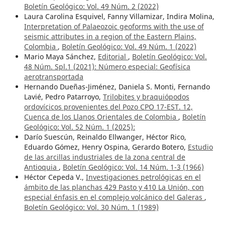
Boletín Geológico: Vol. 49 Núm. 2 (2022)
Laura Carolina Esquivel, Fanny Villamizar, Indira Molina,
Interpretation of Palaeozoic geoforms with the use of
seismic attributes in a region of the Eastern Plains,
Colombia
,
Boletín Geológico: Vol. 49 Núm. 1 (2022)
Mario Maya Sánchez,
Editorial
,
Boletín Geológico: Vol.
48 Núm. Spl.1 (2021): Número especial: Geofísica
aerotransportada
Hernando Dueñas-Jiménez, Daniela S. Monti, Fernando
Lavié, Pedro Patarroyo,
Trilobites y braquiópodos
ordovícicos provenientes del Pozo CPO 17-EST. 12,
Cuenca de los Llanos Orientales de Colombia
,
Boletín
Geológico: Vol. 52 Núm. 1 (2025):
Darío Suescún, Reinaldo Ellwanger, Héctor Rico,
Eduardo Gómez, Henry Ospina, Gerardo Botero,
Estudio
de las arcillas industriales de la zona central de
Antioquia
,
Boletín Geológico: Vol. 14 Núm. 1-3 (1966)
Héctor Cepeda V.,
Investigaciones petrológicas en el
ámbito de las planchas 429 Pasto y 410 La Unión, con
especial énfasis en el complejo volcánico del Galeras
,
Boletín Geológico: Vol. 30 Núm. 1 (1989)