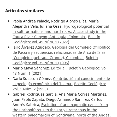
Artículos similares
Paola Andrea Palacio, Rodrigo Alonso Díaz, María
Alejandra Vela, Juliana Ossa,
Hydrogeological potential
in soft formations and hard rocks: A case study in the
Cauca River Canyon, Antioquia, Colombia
,
Boletín
Geológico: Vol. 49 Núm. 1 (2022)
Jairo Álvarez Agudelo,
Geología del Complejo Ofiliolítico
de Pácora y secuencias relacionadas de Arco de Islas
(Complejo quebrada Grande), Colombia
,
Boletín
Geológico: Vol. 35 Núm. 1 (1995)
Mario Maya Sánchez,
Editorial
,
Boletín Geológico: Vol.
48 Núm. 1 (2021)
Darío Suescun Gómez,
Contribución al conocimiento de
la geología económica del Tolima
,
Boletín Geológico:
Vol. 1 Núm. 2 (1953)
Gabriel Rodríguez García, Ana María Correa Martínez,
Juan Pablo Zapata, Diego Armando Ramírez, Carlos
Andrés Sabrica,
Evolution of arc magmatic cycles from
the Carboniferous to the Early Cretaceous in the
western paleomargin of Gondwana, north of the Andes
,