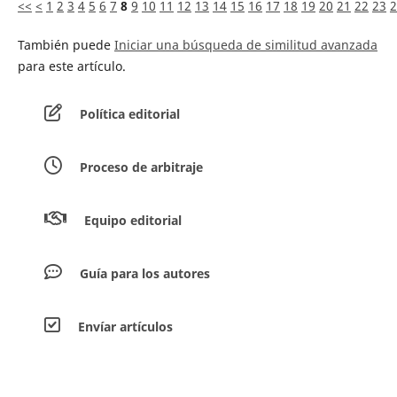
<<
<
1
2
3
4
5
6
7
8
9
10
11
12
13
14
15
16
17
18
19
20
21
22
23
2
También puede
Iniciar una búsqueda de similitud avanzada
para este artículo.
Política editorial
Proceso de arbitraje
Equipo editorial
Guía para los autores
Envíar artículos