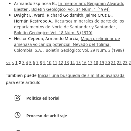
Armando Espinosa B.,
In memoriam: Benjamín Alvarado
Biester
,
Boletín Geológico: Vol. 34 Núm. 1 (1994)
Dwight E. Ward, Richard Goldsmith, Jaime Cruz B.,
Hernán Restrepo A.,
Recursos minerales de parte de los
departamentos de Norte de Santander y Santander
,
Boletín Geológico: Vol. 18 Núm. 3 (1970)
Héctor Cepeda, Armando Murcia,
Mapa preliminar de
amenaza volcánica potencial. Nevado del Tolima,
Colombia, S.A.
,
Boletín Geológico: Vol. 29 Núm. 3 (1988)
<<
<
1
2
3
4
5
6
7
8
9
10
11
12
13
14
15
16
17
18
19
20
21
22
23
2
También puede
Iniciar una búsqueda de similitud avanzada
para este artículo.
Política editorial
Proceso de arbitraje