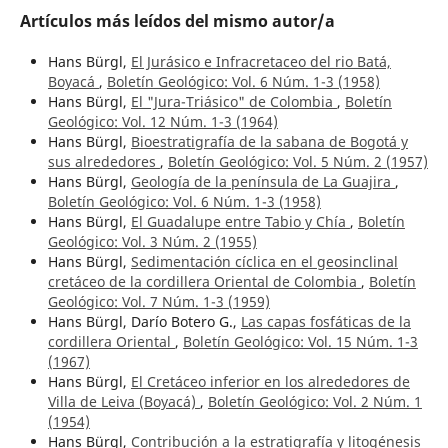
Artículos más leídos del mismo autor/a
Hans Bürgl,
El Jurásico e Infracretaceo del rio Batá,
Boyacá
,
Boletín Geológico: Vol. 6 Núm. 1-3 (1958)
Hans Bürgl,
El "Jura-Triásico" de Colombia
,
Boletín
Geológico: Vol. 12 Núm. 1-3 (1964)
Hans Bürgl,
Bioestratigrafía de la sabana de Bogotá y
sus alrededores
,
Boletín Geológico: Vol. 5 Núm. 2 (1957)
Hans Bürgl,
Geología de la península de La Guajira
,
Boletín Geológico: Vol. 6 Núm. 1-3 (1958)
Hans Bürgl,
El Guadalupe entre Tabio y Chía
,
Boletín
Geológico: Vol. 3 Núm. 2 (1955)
Hans Bürgl,
Sedimentación cíclica en el geosinclinal
cretáceo de la cordillera Oriental de Colombia
,
Boletín
Geológico: Vol. 7 Núm. 1-3 (1959)
Hans Bürgl, Darío Botero G.,
Las capas fosfáticas de la
cordillera Oriental
,
Boletín Geológico: Vol. 15 Núm. 1-3
(1967)
Hans Bürgl,
El Cretáceo inferior en los alrededores de
Villa de Leiva (Boyacá)
,
Boletín Geológico: Vol. 2 Núm. 1
(1954)
Hans Bürgl,
Contribución a la estratigrafía y litogénesis