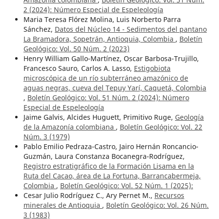
2 (2024): Número Especial de Espeleología
Maria Teresa Flórez Molina, Luis Norberto Parra
Sánchez,
Datos del Núcleo 14 - Sedimentos del pantano
La Bramadora, Sopetrán, Antioquia, Colombia
,
Boletín
Geológico: Vol. 50 Núm. 2 (2023)
Henry William Gallo-Martínez, Oscar Barbosa-Trujillo,
Francesco Sauro, Carlos A. Lasso,
Estigobiota
microscópica de un río subterráneo amazónico de
aguas negras, cueva del Tepuy Yarí, Caquetá, Colombia
,
Boletín Geológico: Vol. 51 Núm. 2 (2024): Número
Especial de Espeleología
Jaime Galvis, Alcides Huguett, Primitivo Ruge,
Geología
de la Amazonía colombiana
,
Boletín Geológico: Vol. 22
Núm. 3 (1979)
Pablo Emilio Pedraza-Castro, Jairo Hernán Roncancio-
Guzmán, Laura Constanza Bocanegra-Rodríguez,
Registro estratigráfico de la Formación Lisama en la
Ruta del Cacao, área de La Fortuna, Barrancabermeja,
Colombia
,
Boletín Geológico: Vol. 52 Núm. 1 (2025):
Cesar Julio Rodríguez C., Ary Pernet M.,
Recursos
minerales de Antioquia
,
Boletín Geológico: Vol. 26 Núm.
3 (1983)