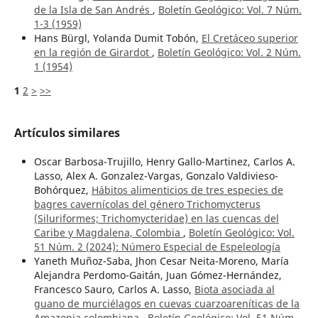
de la Isla de San Andrés
,
Boletín Geológico: Vol. 7 Núm.
1-3 (1959)
Hans Bürgl, Yolanda Dumit Tobón,
El Cretáceo superior
en la región de Girardot
,
Boletín Geológico: Vol. 2 Núm.
1 (1954)
1
2
>
>>
Artículos similares
Oscar Barbosa-Trujillo, Henry Gallo-Martinez, Carlos A.
Lasso, Alex A. Gonzalez-Vargas, Gonzalo Valdivieso-
Bohórquez,
Hábitos alimenticios de tres especies de
bagres cavernícolas del género Trichomycterus
(Siluriformes; Trichomycteridae) en las cuencas del
Caribe y Magdalena, Colombia
,
Boletín Geológico: Vol.
51 Núm. 2 (2024): Número Especial de Espeleología
Yaneth Muñoz-Saba, Jhon Cesar Neita-Moreno, María
Alejandra Perdomo-Gaitán, Juan Gómez-Hernández,
Francesco Sauro, Carlos A. Lasso,
Biota asociada al
guano de murciélagos en cuevas cuarzoareníticas de la
Amazonia colombiana
,
Boletín Geológico: Vol. 51 Núm.