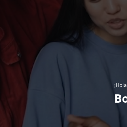
¡Hola
Bo