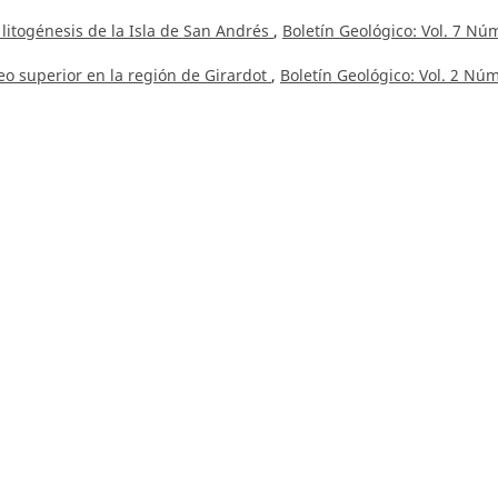
y litogénesis de la Isla de San Andrés
,
Boletín Geológico: Vol. 7 Núm
eo superior en la región de Girardot
,
Boletín Geológico: Vol. 2 Núm
Hurtado,
Métodos e integración de análisis granulométrico para
o: Núm. 42 (2008)
departamento del Cauca
,
Boletín Geológico: Vol. 6 Núm. 1-3 (1958)
oaquín, municipio de Mercaderes, departamento de Cauca
,
Boletín
ión de impactos meteóricos y depósitos minerales asociados
,
Bole
és López Isaza,
Microestructuras asociadas a deformación frágil de
 de Bucaramanga
,
Boletín Geológico: Núm. 42 (2008)
ecuencias metasedimentarias de la Serranía de Naquén y de la Ser
. 2 (1989)
 ígneas y metamórficas a partir de fotografías aéreas en la mitad n