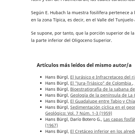
Según E. Hubach la muestra fosilífera pertenece a 
en la zona Típica, es decir, en el Valle del Tunjuelo
Se supone, por tanto, que la porción superior de l
la parte inferior del Oligoceno Superior.
Artículos más leídos del mismo autor/a
Hans Bürgl,
El Jurásico e Infracretaceo del 
Hans Bürgl,
El "Jura-Triásico" de Colombia
,
Hans Bürgl,
Bioestratigrafía de la sabana d
Hans Bürgl,
Geología de la península de La
Hans Bürgl,
El Guadalupe entre Tabio y Chí
Hans Bürgl,
Sedimentación cíclica en el geos
Geológico: Vol. 7 Núm. 1-3 (1959)
Hans Bürgl, Darío Botero G.,
Las capas fosfát
(1967)
Hans Bürgl,
El Cretáceo inferior en los alre