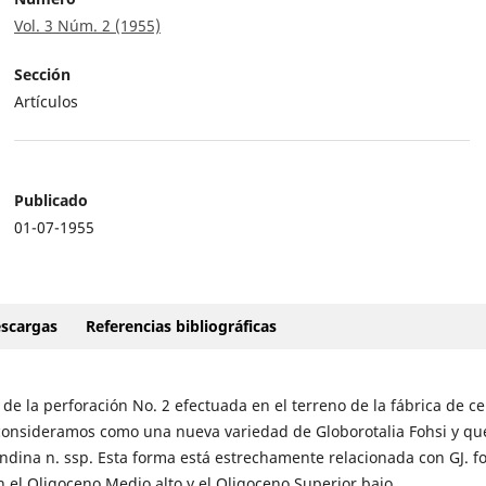
Vol. 3 Núm. 2 (1955)
Sección
Artículos
Publicado
01-07-1955
scargas
Referencias bibliográficas
 la perforación No. 2 efectuada en el terreno de la fábrica de ce
consideramos como una nueva variedad de Globorotalia Fohsi y qu
ndina n. ssp. Esta forma está estrechamente relacionada con GJ. fo
an el Oligoceno Medio alto y el Oligoceno Superior bajo.