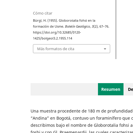
Cómo citar
Bürgl, H. (1955). Globorotalia fohsi en la
formación de Usme.
Boletín Geológico
,
3
(2), 67–76.
https://doi.org/10.32685/0120-
1425/bolgeol3.2.1955.114
Más formatos de cita
Resumen
De
Una muestra procedente de 180 m de profundidad de
“Andina” en Bogotá, contuvo un foraminífero que 
describimos bajo el nombre de Globorotalia fohsi a
foshi y con Gl. Praemenardii, las cuales caracteriz