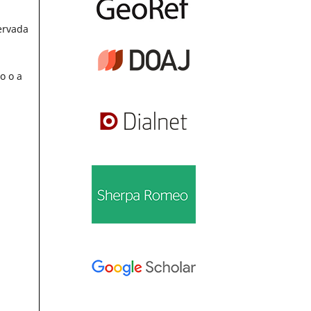
ervada
o o a