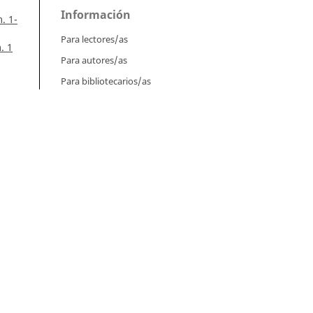
Información
. 1-
Para lectores/as
. 1
Para autores/as
Para bibliotecarios/as
Tutoriales
Intrucciones para autores
Cómo enviar un artículo
Cómo cargar una versión corregida
Cómo diligenciar metadatos en OJS
tín
Instrucciones para revisores
l
Cómo hacer una revisión
ra
Instrucciones para editores
Cómo enviar un artículo a revisión
orte