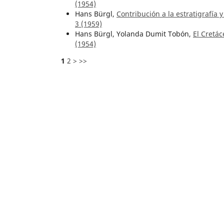
(1954)
Hans Bürgl,
Contribución a la estratigrafía 
3 (1959)
Hans Bürgl, Yolanda Dumit Tobón,
El Cretác
(1954)
1
2
>
>>
Artículos similares
Hugo F. Murcia, Gloria P. Cortés, Blanca O. 
depósitos volcaniclásticos
,
Boletín Geológic
Gilberto Manjarrés Fontalvo,
Calizas en el 
Jesús Bueno,
La región metalífera de San J
Geológico: Vol. 1 Núm. 5 (1953)
Sait Khurama,
Metodología para la explorac
Geológico: Núm. 42 (2008)
Mario Andrés Cuéllar Cárdenas, Julián Andr
relevo Ocaña-Curumaní. Sistema de Fallas
Giancarlo Renzoni,
Comparación entre las s
Da Jacobina
,
Boletín Geológico: Vol. 30 Núm
Taissir Kassem,
Guías para identificar rocas