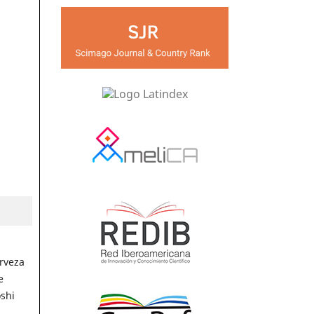
rveza
e
shi