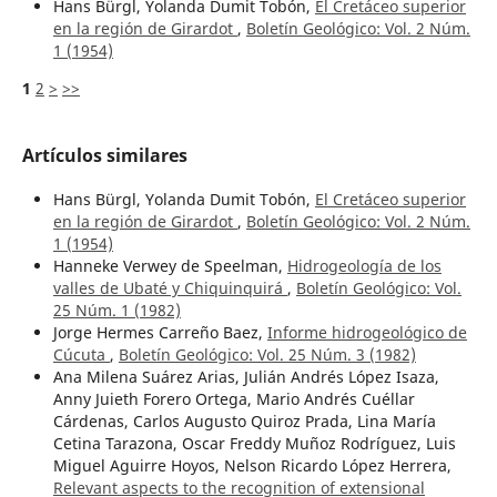
Hans Bürgl, Yolanda Dumit Tobón,
El Cretáceo superior
en la región de Girardot
,
Boletín Geológico: Vol. 2 Núm.
1 (1954)
1
2
>
>>
Artículos similares
Hans Bürgl, Yolanda Dumit Tobón,
El Cretáceo superior
en la región de Girardot
,
Boletín Geológico: Vol. 2 Núm.
1 (1954)
Hanneke Verwey de Speelman,
Hidrogeología de los
valles de Ubaté y Chiquinquirá
,
Boletín Geológico: Vol.
25 Núm. 1 (1982)
Jorge Hermes Carreño Baez,
Informe hidrogeológico de
Cúcuta
,
Boletín Geológico: Vol. 25 Núm. 3 (1982)
Ana Milena Suárez Arias, Julián Andrés López Isaza,
Anny Juieth Forero Ortega, Mario Andrés Cuéllar
Cárdenas, Carlos Augusto Quiroz Prada, Lina María
Cetina Tarazona, Oscar Freddy Muñoz Rodríguez, Luis
Miguel Aguirre Hoyos, Nelson Ricardo López Herrera,
Relevant aspects to the recognition of extensional