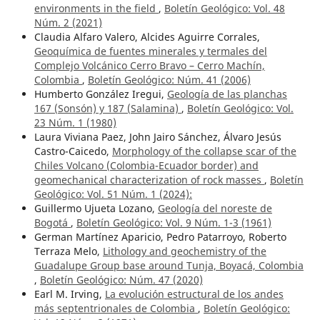
environments in the field
,
Boletín Geológico: Vol. 48
Núm. 2 (2021)
Claudia Alfaro Valero, Alcides Aguirre Corrales,
Geoquímica de fuentes minerales y termales del
Complejo Volcánico Cerro Bravo – Cerro Machín,
Colombia
,
Boletín Geológico: Núm. 41 (2006)
Humberto González Iregui,
Geología de las planchas
167 (Sonsón) y 187 (Salamina)
,
Boletín Geológico: Vol.
23 Núm. 1 (1980)
Laura Viviana Paez, John Jairo Sánchez, Álvaro Jesús
Castro-Caicedo,
Morphology of the collapse scar of the
Chiles Volcano (Colombia-Ecuador border) and
geomechanical characterization of rock masses
,
Boletín
Geológico: Vol. 51 Núm. 1 (2024):
Guillermo Ujueta Lozano,
Geología del noreste de
Bogotá
,
Boletín Geológico: Vol. 9 Núm. 1-3 (1961)
German Martínez Aparicio, Pedro Patarroyo, Roberto
Terraza Melo,
Lithology and geochemistry of the
Guadalupe Group base around Tunja, Boyacá, Colombia
,
Boletín Geológico: Núm. 47 (2020)
Earl M. Irving,
La evolución estructural de los andes
más septentrionales de Colombia
,
Boletín Geológico: