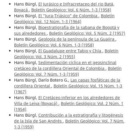
Hans Bürgl,
El Jurásico e Infracretaceo del rio Batá,
Boyacá
,
Boletín Geológico: Vol. 6 Núm. 1-3 (1958)
Hans Bürgl,
El "Jura-Triásico" de Colombia
,
Boletín
Geológico: Vol. 12 Núm. 1-3 (1964)
Hans Bürgl,
Bioestratigrafía de la sabana de Bogotá y
sus alrededores
,
Boletín Geológico: Vol. 5 Núm. 2 (1957)
Hans Bürgl,
Geología de la península de La Guajira
,
Boletín Geológico: Vol. 6 Núm. 1-3 (1958)
Hans Bürgl,
El Guadalupe entre Tabio y Chía
,
Boletín
Geológico: Vol. 3 Núm. 2 (1955)
Hans Bürgl,
Sedimentación cíclica en el geosinclinal
cretáceo de la cordillera Oriental de Colombia
,
Boletín
Geológico: Vol. 7 Núm. 1-3 (1959)
Hans Bürgl, Darío Botero G.,
Las capas fosfáticas de la
cordillera Oriental
,
Boletín Geológico: Vol. 15 Núm. 1-3
(1967)
Hans Bürgl,
El Cretáceo inferior en los alrededores de
Villa de Leiva (Boyacá)
,
Boletín Geológico: Vol. 2 Núm. 1
(1954)
Hans Bürgl,
Contribución a la estratigrafía y litogénesis
de la Isla de San Andrés
,
Boletín Geológico: Vol. 7 Núm.
1-3 (1959)