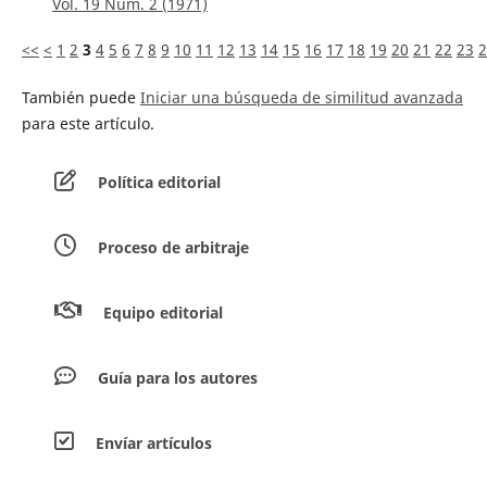
Vol. 19 Núm. 2 (1971)
<<
<
1
2
3
4
5
6
7
8
9
10
11
12
13
14
15
16
17
18
19
20
21
22
23
2
También puede
Iniciar una búsqueda de similitud avanzada
para este artículo.
Política editorial
Proceso de arbitraje
Equipo editorial
Guía para los autores
Envíar artículos