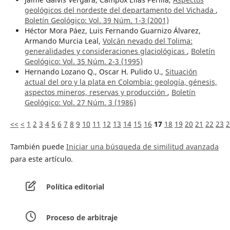
geológicos del nordeste del departamento del Vichada
,
Boletín Geológico: Vol. 39 Núm. 1-3 (2001)
Héctor Mora Páez, Luis Fernando Guarnizo Álvarez,
Armando Murcia Leal,
Volcán nevado del Tolima:
generalidades y consideraciones glaciológicas
,
Boletín
Geológico: Vol. 35 Núm. 2-3 (1995)
Hernando Lozano Q., Oscar H. Pulido U.,
Situación
actual del oro y la plata en Colombia: geología, génesis,
aspectos mineros, reservas y producción
,
Boletín
Geológico: Vol. 27 Núm. 3 (1986)
<<
<
1
2
3
4
5
6
7
8
9
10
11
12
13
14
15
16
17
18
19
20
21
22
23
2
También puede
Iniciar una búsqueda de similitud avanzada
para este artículo.
Política editorial
Proceso de arbitraje