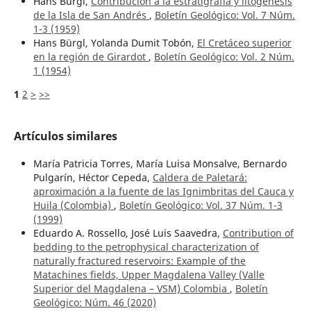
Hans Bürgl,
Contribución a la estratigrafía y litogénesis
de la Isla de San Andrés
,
Boletín Geológico: Vol. 7 Núm.
1-3 (1959)
Hans Bürgl, Yolanda Dumit Tobón,
El Cretáceo superior
en la región de Girardot
,
Boletín Geológico: Vol. 2 Núm.
1 (1954)
1
2
>
>>
Artículos similares
María Patricia Torres, María Luisa Monsalve, Bernardo
Pulgarín, Héctor Cepeda,
Caldera de Paletará:
aproximación a la fuente de las Ignimbritas del Cauca y
Huila (Colombia)
,
Boletín Geológico: Vol. 37 Núm. 1-3
(1999)
Eduardo A. Rossello, José Luis Saavedra,
Contribution of
bedding to the petrophysical characterization of
naturally fractured reservoirs: Example of the
Matachines fields, Upper Magdalena Valley (Valle
Superior del Magdalena – VSM) Colombia
,
Boletín
Geológico: Núm. 46 (2020)