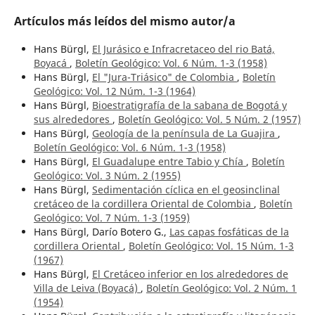
Artículos más leídos del mismo autor/a
Hans Bürgl,
El Jurásico e Infracretaceo del rio Batá,
Boyacá
,
Boletín Geológico: Vol. 6 Núm. 1-3 (1958)
Hans Bürgl,
El "Jura-Triásico" de Colombia
,
Boletín
Geológico: Vol. 12 Núm. 1-3 (1964)
Hans Bürgl,
Bioestratigrafía de la sabana de Bogotá y
sus alrededores
,
Boletín Geológico: Vol. 5 Núm. 2 (1957)
Hans Bürgl,
Geología de la península de La Guajira
,
Boletín Geológico: Vol. 6 Núm. 1-3 (1958)
Hans Bürgl,
El Guadalupe entre Tabio y Chía
,
Boletín
Geológico: Vol. 3 Núm. 2 (1955)
Hans Bürgl,
Sedimentación cíclica en el geosinclinal
cretáceo de la cordillera Oriental de Colombia
,
Boletín
Geológico: Vol. 7 Núm. 1-3 (1959)
Hans Bürgl, Darío Botero G.,
Las capas fosfáticas de la
cordillera Oriental
,
Boletín Geológico: Vol. 15 Núm. 1-3
(1967)
Hans Bürgl,
El Cretáceo inferior en los alrededores de
Villa de Leiva (Boyacá)
,
Boletín Geológico: Vol. 2 Núm. 1
(1954)