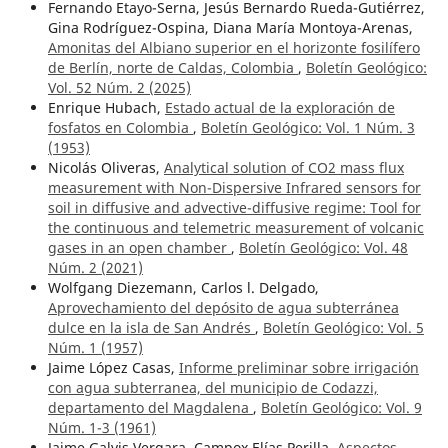
Fernando Etayo-Serna, Jesús Bernardo Rueda-Gutiérrez,
Gina Rodríguez-Ospina, Diana María Montoya-Arenas,
Amonitas del Albiano superior en el horizonte fosilífero
de Berlín, norte de Caldas, Colombia
,
Boletín Geológico:
Vol. 52 Núm. 2 (2025)
Enrique Hubach,
Estado actual de la exploración de
fosfatos en Colombia
,
Boletín Geológico: Vol. 1 Núm. 3
(1953)
Nicolás Oliveras,
Analytical solution of CO2 mass flux
measurement with Non-Dispersive Infrared sensors for
soil in diffusive and advective-diffusive regime: Tool for
the continuous and telemetric measurement of volcanic
gases in an open chamber
,
Boletín Geológico: Vol. 48
Núm. 2 (2021)
Wolfgang Diezemann, Carlos l. Delgado,
Aprovechamiento del depósito de agua subterránea
dulce en la isla de San Andrés
,
Boletín Geológico: Vol. 5
Núm. 1 (1957)
Jaime López Casas,
Informe preliminar sobre irrigación
con agua subterranea, del municipio de Codazzi,
departamento del Magdalena
,
Boletín Geológico: Vol. 9
Núm. 1-3 (1961)
Jaime Galvis Vergara, Campox Elías Perilla,
Aspectos