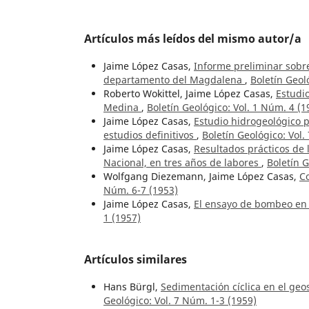
Artículos más leídos del mismo autor/a
Jaime López Casas,
Informe preliminar sobre
departamento del Magdalena
,
Boletín Geol
Roberto Wokittel, Jaime López Casas,
Estudio
Medina
,
Boletín Geológico: Vol. 1 Núm. 4 (1
Jaime López Casas,
Estudio hidrogeológico p
estudios definitivos
,
Boletín Geológico: Vol.
Jaime López Casas,
Resultados prácticos de 
Nacional, en tres años de labores
,
Boletín G
Wolfgang Diezemann, Jaime López Casas,
Co
Núm. 6-7 (1953)
Jaime López Casas,
El ensayo de bombeo en 
1 (1957)
Artículos similares
Hans Bürgl,
Sedimentación cíclica en el geos
Geológico: Vol. 7 Núm. 1-3 (1959)