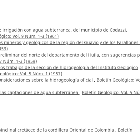
 irrigación con agua subterranea, del municipio de Codazzi,
ógico: Vol. 9 Núm. 1-3 (1961)
s mineros y geológicos de la región del Guavio y de los Farallones
953)
reliminar del norte del departamento del Huila, con sugerencias 
 7 Núm. 1-3 (1959)
los trabajos de la sección de hidrogeología del Instituto Geológico
eológico: Vol. 5 Núm. 1 (1957)
nsideraciones sobre la hidrogeología oficial
,
Boletín Geológico: Vo
las captaciones de agua subterránea
,
Boletín Geológico: Vol. 5 N
inclinal cretáceo de la cordillera Oriental de Colombia
,
Boletín