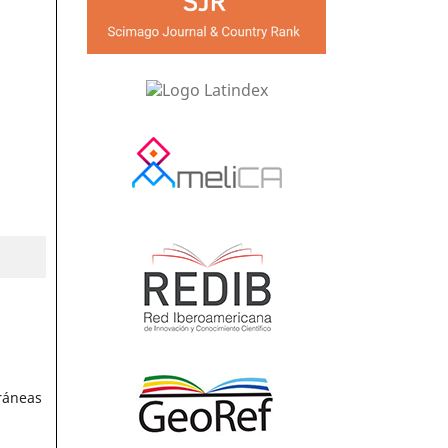
rráneas