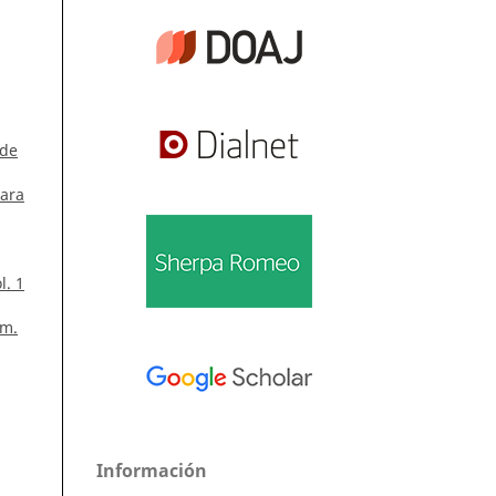
 de
para
l. 1
úm.
Información