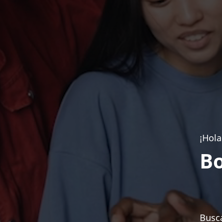
¡Hola
Bo
Busca