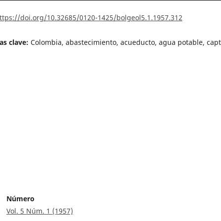
ttps://doi.org/10.32685/0120-1425/bolgeol5.1.1957.312
as clave:
Colombia, abastecimiento, acueducto, agua potable, cap
Número
Vol. 5 Núm. 1 (1957)