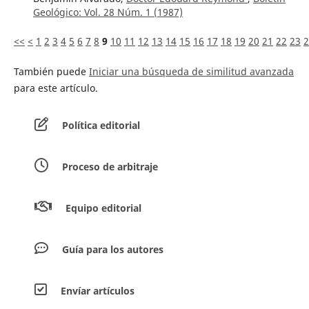
Geológico: Vol. 28 Núm. 1 (1987)
<<
<
1
2
3
4
5
6
7
8
9
10
11
12
13
14
15
16
17
18
19
20
21
22
23
2
También puede
Iniciar una búsqueda de similitud avanzada
para este artículo.
Política editorial
Proceso de arbitraje
Equipo editorial
Guía para los autores
Envíar artículos