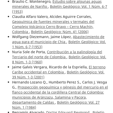
Braulio C. Montenegro,
Estudio sobre algunas aguas
minerales de Nariño
,
Boletín Geológico: Vol. 1 Núm. 6-7
(1953)
Claudia Alfaro Valero, Alcides Aguirre Corrales,
Geoquímica de fuentes minerales y termales del
Complejo Volcánico Cerro Bravo – Cerro Machín,
Colombia
,
Boletín Geológico: Núm. 41 (2006)
Wolfgang Diezemann, Jaime López,
Abastecimiento de
agua para el municipio de Chia
,
Boletín Geológico: Vol.
1 Núm. 6-7 (1953)
Nuria Sole de Porta,
Contribución a la palinología del
Terciario del norte de Colombia
,
Boletín Geológico: Vol.
8 Núm. 1-3 (1960)
Jaime Galvis Vergara, Ricardo de la Espriella,
El terreno
Caribe occidental en Colombia
,
Boletín Geológico: Vol.
39 Núm. 1-3 (2001)
Hernando Lozano Q., Humberto Perez S., Carlos J. Vesga
G.,
Prospección geoquímica y génesis del mercurio en el
flanco occidental de la cordillera Central de Colombia:
municipios de Aránzazu, Salamina y Pacora,
departamento de Caldas
,
Boletín Geológico: Vol. 27
Núm. 1 (1984)
Benjamín Alvarado,
Doctor Edouard Reymond
,
Boletín