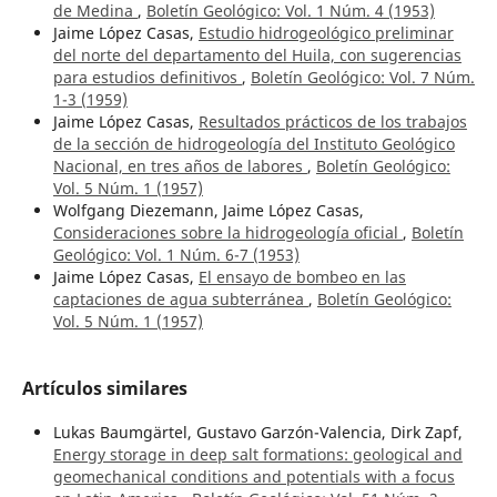
de Medina
,
Boletín Geológico: Vol. 1 Núm. 4 (1953)
Jaime López Casas,
Estudio hidrogeológico preliminar
del norte del departamento del Huila, con sugerencias
para estudios definitivos
,
Boletín Geológico: Vol. 7 Núm.
1-3 (1959)
Jaime López Casas,
Resultados prácticos de los trabajos
de la sección de hidrogeología del Instituto Geológico
Nacional, en tres años de labores
,
Boletín Geológico:
Vol. 5 Núm. 1 (1957)
Wolfgang Diezemann, Jaime López Casas,
Consideraciones sobre la hidrogeología oficial
,
Boletín
Geológico: Vol. 1 Núm. 6-7 (1953)
Jaime López Casas,
El ensayo de bombeo en las
captaciones de agua subterránea
,
Boletín Geológico:
Vol. 5 Núm. 1 (1957)
Artículos similares
Lukas Baumgärtel, Gustavo Garzón-Valencia, Dirk Zapf,
Energy storage in deep salt formations: geological and
geomechanical conditions and potentials with a focus