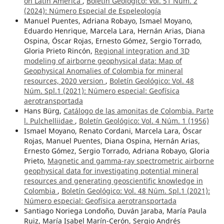
on Latin America
,
Boletín Geológico: Vol. 51 Núm. 2
(2024): Número Especial de Espeleología
Manuel Puentes, Adriana Robayo, Ismael Moyano,
Eduardo Henrique, Marcela Lara, Hernán Arias, Diana
Ospina, Óscar Rojas, Ernesto Gómez, Sergio Torrado,
Gloria Prieto Rincón,
Regional integration and 3D
modeling of airborne geophysical data: Map of
Geophysical Anomalies of Colombia for mineral
resources, 2020 version
,
Boletín Geológico: Vol. 48
Núm. Spl.1 (2021): Número especial: Geofísica
aerotransportada
Hans Bürg,
Catálogo de las amonitas de Colombia. Parte
l. Pulchelliidae
,
Boletín Geológico: Vol. 4 Núm. 1 (1956)
Ismael Moyano, Renato Cordani, Marcela Lara, Óscar
Rojas, Manuel Puentes, Diana Ospina, Hernán Arias,
Ernesto Gómez, Sergio Torrado, Adriana Robayo, Gloria
Prieto,
Magnetic and gamma-ray spectrometric airborne
geophysical data for investigating potential mineral
resources and generating geoscientific knowledge in
Colombia
,
Boletín Geológico: Vol. 48 Núm. Spl.1 (2021):
Número especial: Geofísica aerotransportada
Santiago Noriega Londoño, Duván Jaraba, María Paula
Ruiz, María Isabel Marín-Cerón, Sergio Andrés