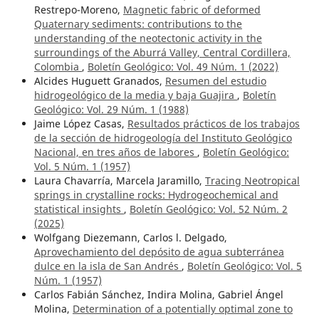
Restrepo-Moreno,
Magnetic fabric of deformed
Quaternary sediments: contributions to the
understanding of the neotectonic activity in the
surroundings of the Aburrá Valley, Central Cordillera,
Colombia
,
Boletín Geológico: Vol. 49 Núm. 1 (2022)
Alcides Huguett Granados,
Resumen del estudio
hidrogeológico de la media y baja Guajira
,
Boletín
Geológico: Vol. 29 Núm. 1 (1988)
Jaime López Casas,
Resultados prácticos de los trabajos
de la sección de hidrogeología del Instituto Geológico
Nacional, en tres años de labores
,
Boletín Geológico:
Vol. 5 Núm. 1 (1957)
Laura Chavarría, Marcela Jaramillo,
Tracing Neotropical
springs in crystalline rocks: Hydrogeochemical and
statistical insights
,
Boletín Geológico: Vol. 52 Núm. 2
(2025)
Wolfgang Diezemann, Carlos l. Delgado,
Aprovechamiento del depósito de agua subterránea
dulce en la isla de San Andrés
,
Boletín Geológico: Vol. 5
Núm. 1 (1957)
Carlos Fabián Sánchez, Indira Molina, Gabriel Ángel
Molina,
Determination of a potentially optimal zone to