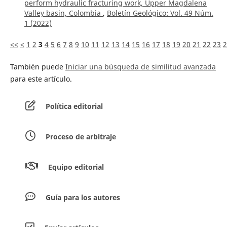
perform hydraulic fracturing work, Upper Magdalena
Valley basin, Colombia
,
Boletín Geológico: Vol. 49 Núm.
1 (2022)
<<
<
1
2
3
4
5
6
7
8
9
10
11
12
13
14
15
16
17
18
19
20
21
22
23
2
También puede
Iniciar una búsqueda de similitud avanzada
para este artículo.
Política editorial
Proceso de arbitraje
Equipo editorial
Guía para los autores