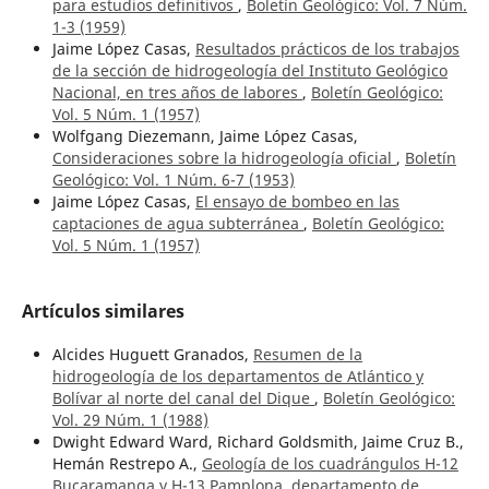
para estudios definitivos
,
Boletín Geológico: Vol. 7 Núm.
1-3 (1959)
Jaime López Casas,
Resultados prácticos de los trabajos
de la sección de hidrogeología del Instituto Geológico
Nacional, en tres años de labores
,
Boletín Geológico:
Vol. 5 Núm. 1 (1957)
Wolfgang Diezemann, Jaime López Casas,
Consideraciones sobre la hidrogeología oficial
,
Boletín
Geológico: Vol. 1 Núm. 6-7 (1953)
Jaime López Casas,
El ensayo de bombeo en las
captaciones de agua subterránea
,
Boletín Geológico:
Vol. 5 Núm. 1 (1957)
Artículos similares
Alcides Huguett Granados,
Resumen de la
hidrogeología de los departamentos de Atlántico y
Bolívar al norte del canal del Dique
,
Boletín Geológico:
Vol. 29 Núm. 1 (1988)
Dwight Edward Ward, Richard Goldsmith, Jaime Cruz B.,
Hemán Restrepo A.,
Geología de los cuadrángulos H-12
Bucaramanga y H-13 Pamplona, departamento de