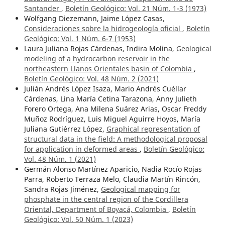
Santander
,
Boletín Geológico: Vol. 21 Núm. 1-3 (1973)
Wolfgang Diezemann, Jaime López Casas,
Consideraciones sobre la hidrogeología oficial
,
Boletín
Geológico: Vol. 1 Núm. 6-7 (1953)
Laura Juliana Rojas Cárdenas, Indira Molina,
Geological
modeling of a hydrocarbon reservoir in the
northeastern Llanos Orientales basin of Colombia
,
Boletín Geológico: Vol. 48 Núm. 2 (2021)
Julián Andrés López Isaza, Mario Andrés Cuéllar
Cárdenas, Lina María Cetina Tarazona, Anny Julieth
Forero Ortega, Ana Milena Suárez Arias, Oscar Freddy
Muñoz Rodríguez, Luis Miguel Aguirre Hoyos, María
Juliana Gutiérrez López,
Graphical representation of
structural data in the field: A methodological proposal
for application in deformed areas
,
Boletín Geológico:
Vol. 48 Núm. 1 (2021)
Germán Alonso Martínez Aparicio, Nadia Rocío Rojas
Parra, Roberto Terraza Melo, Claudia Martín Rincón,
Sandra Rojas Jiménez,
Geological mapping for
phosphate in the central region of the Cordillera
Oriental, Department of Boyacá, Colombia
,
Boletín
Geológico: Vol. 50 Núm. 1 (2023)