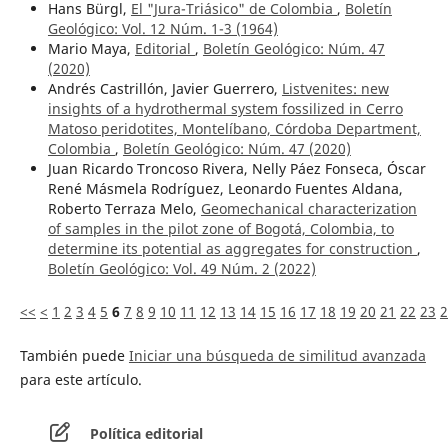
Hans Bürgl,
El "Jura-Triásico" de Colombia
,
Boletín
Geológico: Vol. 12 Núm. 1-3 (1964)
Mario Maya,
Editorial
,
Boletín Geológico: Núm. 47
(2020)
Andrés Castrillón, Javier Guerrero,
Listvenites: new
insights of a hydrothermal system fossilized in Cerro
Matoso peridotites, Montelíbano, Córdoba Department,
Colombia
,
Boletín Geológico: Núm. 47 (2020)
Juan Ricardo Troncoso Rivera, Nelly Páez Fonseca, Óscar
René Másmela Rodríguez, Leonardo Fuentes Aldana,
Roberto Terraza Melo,
Geomechanical characterization
of samples in the pilot zone of Bogotá, Colombia, to
determine its potential as aggregates for construction
,
Boletín Geológico: Vol. 49 Núm. 2 (2022)
<<
<
1
2
3
4
5
6
7
8
9
10
11
12
13
14
15
16
17
18
19
20
21
22
23
2
También puede
Iniciar una búsqueda de similitud avanzada
para este artículo.
Política editorial