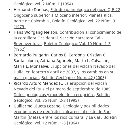
Geológico: Vol. 2 Núm. 1 (1954)
Hernando Dueñas,
Estudio palinológico del pozo Q-E-22
Oligoceno superior a Mioceno inferior, Planeta Rica,
norte de Colombia
,
Boletín Geológico: Vol. 22 Núm. 3
(1979)
Hans Wolfgang Nelson,
Contribución al conocimiento de
la cordillera Occidental. Sección carretera Cali-
Buenaventura
,
Boletín Geológico: Vol. 10 Núm. 1-3
(1962)
Bernardo Pulgarín, Carlos E. Cardona, Cristian C.
Santacoloma, Adriana Agudelo, Marta L. Calvache,
María L. Monsalve,
Erupciones del volcán Nevado del
Huila, en febrero y abril de 2007, y los cambios en su
masa glaciar
,
Boletín Geológico: Núm. 42 (2008)
Ricardo Arturo Méndez F.,
La erupción del volcán
Nevado del Ruiz el primero de septiembre de 1989.
Datos geológicos y modelo de la erupción
,
Boletín
Geológico: Vol. 35 Núm. 2-3 (1995)
Guillermo Ujueta Lozano,
Geología y posibilidades
económicas de depósitos calcáreos al oeste de San
Martín (Meta), entre los ríos Cumaral y La Cal
,
Boletín
Geológico: Vol. 12 Núm. 1-3 (1964)