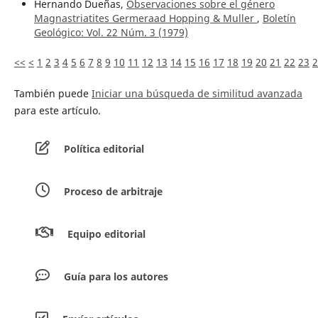
Hernando Dueñas,
Observaciones sobre el género
Magnastriatites Germeraad Hopping & Muller
,
Boletín
Geológico: Vol. 22 Núm. 3 (1979)
<<
<
1
2
3
4
5
6
7
8
9
10
11
12
13
14
15
16
17
18
19
20
21
22
23
2
También puede
Iniciar una búsqueda de similitud avanzada
para este artículo.
Política editorial
Proceso de arbitraje
Equipo editorial
Guía para los autores