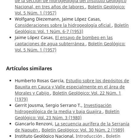
de la sección de hidrogeología del Instituto Geológico
Nacional, en tres años de labores
,
Boletín Geológico:
Vol. 5 Núm. 1 (1957)
Wolfgang Diezemann, Jaime López Casas,
Consideraciones sobre la hidrogeología oficial
,
Boletín
Geológico: Vol. 1 Núm. 6-7 (1953)
Jaime López Casas,
El ensayo de bombeo en las
captaciones de agua subterránea
,
Boletín Geológico:
Vol. 5 Núm. 1 (1957)
Artículos similares
Humberto Rosas García,
Estudio sobre los depósitos de
Bauxita en Cauca y Valle especialmente en el área de
Morales y Cabijo
,
Boletín Geológico: Vol. 22 Núm. 1
(1979)
Gerrit Jousma, Sergio Serrano T.,
Investigación
hidrogeológica de la media y baja Guajira
,
Boletín
Geológico: Vol. 23 Núm. 3 (1980)
Giancarlo Renzoni,
La secuencia aurífera de la Serranía
de Naquén
,
Boletín Geológico: Vol. 30 Núm. 2 (1989)
Instituto Geológico Nacional,
Introducción
,
Boletín