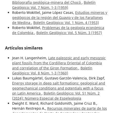
Bibliografía geológica–minera del Chocó
,
Boletín
Geológico: Vol. 7 Núm. 1-3 (1959)
Roberto Wokittel, Jaime López Casas,
Estudios mineros y
geológicos de la región del Guavio y de los Farallones
de Medina
,
Boletín Geológico: Vol. 1 Núm. 4 (1953)
Roberto Wokittel,
Problemas de la geología económica
de Colombia
,
Boletín Geológico: Vol. 5 Núm. 3 (1957)
Artículos similares
Jean H. Langenheim,
Late paleozoic and early mesozoic
plant fossils from the Cordillera Oriental of Colombia
and correlation of the Giron Formation
,
Boletín
Geológico: Vol. 8 Núm. 1-3 (1960)
Lukas Baumgärtel, Gustavo Garzón-Valencia, Dirk Zapf,
Energy storage in deep salt formations: geological and
geomechanical conditions and potentials with a focus
on Latin America
,
Boletín Geológico: Vol. 51 Núm. 2
(2024): Número Especial de Espeleología
Dwight E. Ward, Richard Goldsmith, Jaime Cruz B.,
Hernán Restrepo A.,
Recursos minerales de parte de los