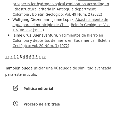
prospects for hydrogeological exploration according to
lithostructural criteria in Antioquia department,
Colombia
,
Boletín Geológico: Vol. 49 Núm. 2 (2022)
Wolfgang Diezemann, Jaime López,
Abastecimiento de
agua para el municipio de Chia
,
Boletín Geológico: Vol.
1 Núm. 6-7 (1953)
Jaime Cruz Buenaventura,
Yacimientos de hierro en
Colombia y depósitos de hierro en Sudamérica
,
Boletín
Geológico: Vol. 20 Núm. 3 (1972)
<<
<
1
2
3
4
5
6
7
8
>
>>
También puede
Iniciar una búsqueda de similitud avanzada
para este artículo.
Política editorial
Proceso de arbitraje