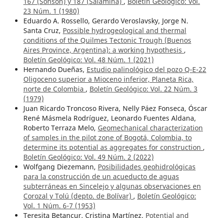
167 (Sonsón) y 187 (Salamina)
,
Boletín Geológico: Vol.
23 Núm. 1 (1980)
Eduardo A. Rossello, Gerardo Veroslavsky, Jorge N.
Santa Cruz,
Possible hydrogeological and thermal
conditions of the Quilmes Tectonic Trough (Buenos
Aires Province, Argentina): a working hypothesis
,
Boletín Geológico: Vol. 48 Núm. 1 (2021)
Hernando Dueñas,
Estudio palinológico del pozo Q-E-22
Oligoceno superior a Mioceno inferior, Planeta Rica,
norte de Colombia
,
Boletín Geológico: Vol. 22 Núm. 3
(1979)
Juan Ricardo Troncoso Rivera, Nelly Páez Fonseca, Óscar
René Másmela Rodríguez, Leonardo Fuentes Aldana,
Roberto Terraza Melo,
Geomechanical characterization
of samples in the pilot zone of Bogotá, Colombia, to
determine its potential as aggregates for construction
,
Boletín Geológico: Vol. 49 Núm. 2 (2022)
Wolfgang Diezemann,
Posibilidades geohidrológicas
para la construcción de un acueducto de aguas
subterráneas en Sincelejo y algunas observaciones en
Corozal y Tolú (depto. de Bolívar)
,
Boletín Geológico:
Vol. 1 Núm. 6-7 (1953)
Teresita Betancur, Cristina Martínez,
Potential and