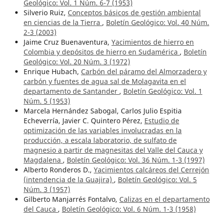
Geológico: Vol. 1 Núm. 6-7 (1953)
Silverio Ruiz,
Conceptos básicos de gestión ambiental
en ciencias de la Tierra
,
Boletín Geológico: Vol. 40 Núm.
2-3 (2003)
Jaime Cruz Buenaventura,
Yacimientos de hierro en
Colombia y depósitos de hierro en Sudamérica
,
Boletín
Geológico: Vol. 20 Núm. 3 (1972)
Enrique Hubach,
Carbón del páramo del Almorzadero y
carbón y fuentes de agua sal de Molagavita en el
departamento de Santander
,
Boletín Geológico: Vol. 1
Núm. 5 (1953)
Marcela Hernández Sabogal, Carlos Julio Espitia
Echeverría, Javier C. Quintero Pérez,
Estudio de
optimización de las variables involucradas en la
producción, a escala laboratorio, de sulfato de
magnesio a partir de magnesitas del Valle del Cauca y
Magdalena
,
Boletín Geológico: Vol. 36 Núm. 1-3 (1997)
Alberto Ronderos D.,
Yacimientos calcáreos del Cerrejón
(intendencia de la Guajira)
,
Boletín Geológico: Vol. 5
Núm. 3 (1957)
Gilberto Manjarrés Fontalvo,
Calizas en el departamento
del Cauca
,
Boletín Geológico: Vol. 6 Núm. 1-3 (1958)