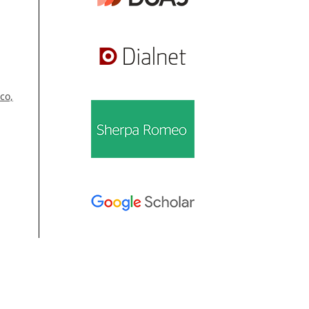
co,
Información
2)
Para lectores/as
. 15
Para autores/as