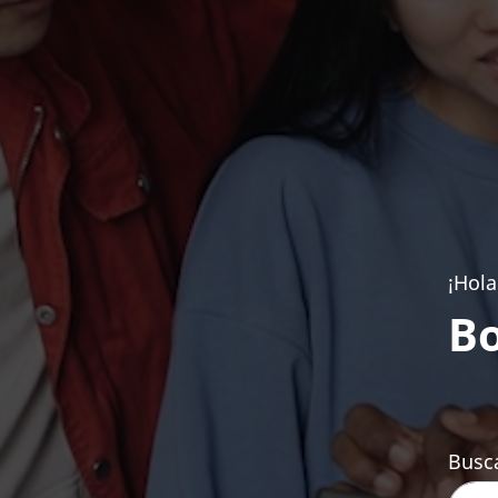
¡Hola
Bo
Busca