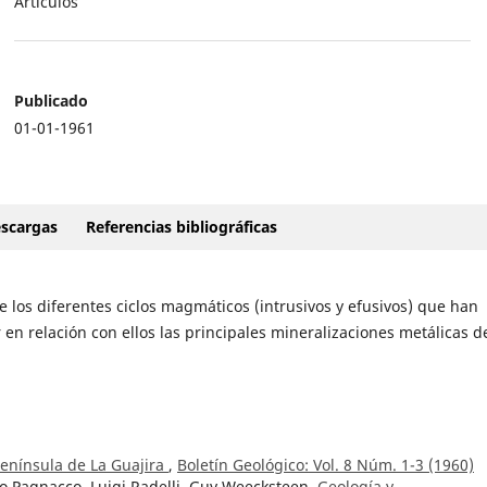
Artículos
Publicado
01-01-1961
scargas
Referencias bibliográficas
e los diferentes ciclos magmáticos (intrusivos y efusivos) que han
en relación con ellos las principales mineralizaciones metálicas de
península de La Guajira
,
Boletín Geológico: Vol. 8 Núm. 1-3 (1960)
o Pagnacco, Luigi Radelli, Guy Weecksteen,
Geología y