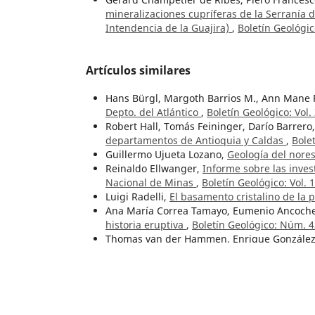
mineralizaciones cupríferas de la Serranía 
Intendencia de la Guajira)
,
Boletín Geológic
Artículos similares
Hans Bürgl, Margoth Barrios M., Ann Mane
Depto. del Atlántico
,
Boletín Geológico: Vol.
Robert Hall, Tomás Feininger, Darío Barrero,
departamentos de Antioquia y Caldas
,
Bole
Guillermo Ujueta Lozano,
Geología del nore
Reinaldo Ellwanger,
Informe sobre las invest
Nacional de Minas
,
Boletín Geológico: Vol. 
Luigi Radelli,
El basamento cristalino de la 
Ana María Correa Tamayo, Eumenio Ancoche
historia eruptiva
,
Boletín Geológico: Núm. 4
Thomas van der Hammen, Enrique Gonzále
Holoceno de la Sabana de Bogotá
,
Boletín G
Giancarlo Renzoni,
Geología del cuadrángul
Mario Maya Sánchez,
Catálogo de datacione
Vincent Ellis McKelvey,
Nuevas técnicas en l
Núm. 1-3 (1967)