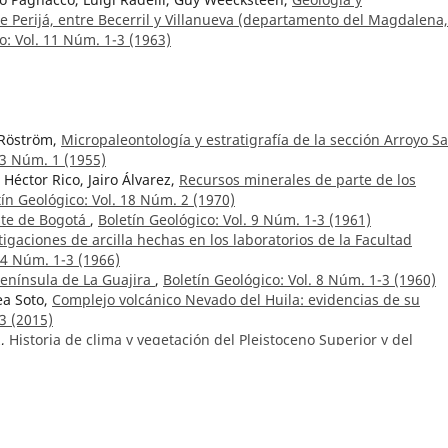
de Perijá, entre Becerril y Villanueva (departamento del Magdalena,
o: Vol. 11 Núm. 1-3 (1963)
 Röström,
Micropaleontología y estratigrafía de la sección Arroyo Sa
 3 Núm. 1 (1955)
 Héctor Rico, Jairo Álvarez,
Recursos minerales de parte de los
tín Geológico: Vol. 18 Núm. 2 (1970)
ste de Bogotá
,
Boletín Geológico: Vol. 9 Núm. 1-3 (1961)
igaciones de arcilla hechas en los laboratorios de la Facultad
14 Núm. 1-3 (1966)
península de La Guajira
,
Boletín Geológico: Vol. 8 Núm. 1-3 (1960)
a Soto,
Complejo volcánico Nevado del Huila: evidencias de su
3 (2015)
z,
Historia de clima y vegetación del Pleistoceno Superior y del
eológico: Vol. 11 Núm. 1-3 (1963)
o J-12 Tunja
,
Boletín Geológico: Vol. 24 Núm. 2 (1981)
s isotópicas en Colombia
,
Boletín Geológico: Vol. 32 Núm. 1-3 (199
a prospección para yacimientos de fosfatos
,
Boletín Geológico: Vol