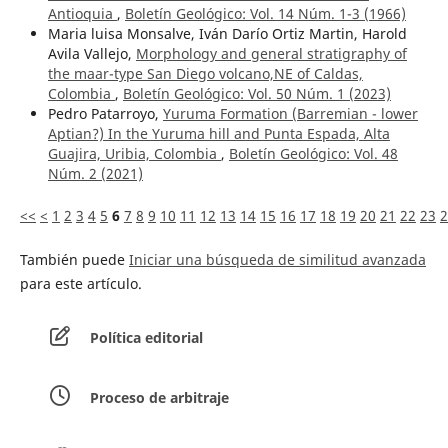
Antioquia
,
Boletín Geológico: Vol. 14 Núm. 1-3 (1966)
Maria luisa Monsalve, Iván Darío Ortiz Martin, Harold
Avila Vallejo,
Morphology and general stratigraphy of
the maar-type San Diego volcano,NE of Caldas,
Colombia
,
Boletín Geológico: Vol. 50 Núm. 1 (2023)
Pedro Patarroyo,
Yuruma Formation (Barremian - lower
Aptian?) In the Yuruma hill and Punta Espada, Alta
Guajira, Uribia, Colombia
,
Boletín Geológico: Vol. 48
Núm. 2 (2021)
<<
<
1
2
3
4
5
6
7
8
9
10
11
12
13
14
15
16
17
18
19
20
21
22
23
2
También puede
Iniciar una búsqueda de similitud avanzada
para este artículo.
Política editorial
Proceso de arbitraje