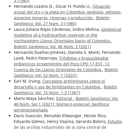
3 (1983)
Hernando Lozano Q., Oscar H. Pulido U.,
Situación
actual del oro y la plata en Colombia: geología, génesis,
aspectos mineros, reservas y producción
,
Boletín
Geológico: Vol. 27 Núm. 3 (1986)
Laura Juliana Rojas Cárdenas, Indira Molina,
Geological
modeling of a hydrocarbon reservoir in the
northeastern Llanos Orientales basin of Colombia
,
Boletín Geológico: Vol. 48 Núm. 2 (2021)
Hernando Dueñas-Jiménez, Daniela S. Monti, Fernando
Lavié, Pedro Patarroyo,
Trilobites y braquiópodos
ordovícicos provenientes del Pozo CPO 17-EST. 12,
Cuenca de los Llanos Orientales de Colombia
,
Boletín
Geológico: Vol. 52 Núm. 1 (2025):
Earl M. Irving,
Conceptos preliminares sobre el
desarrollo y uso de fertilizantes en Colombia
,
Boletín
Geológico: Vol. 15 Núm. 1-3 (1967)
Mario Maya Sánchez,
Editorial
,
Boletín Geológico: Vol.
48 Núm. Spl.1 (2021): Número especial: Geofísica
aerotransportada
Darío Suescún, Reinaldo Ellwanger, Héctor Rico,
Eduardo Gómez, Henry Ospina, Gerardo Botero,
Estudio
de las arcillas industriales de la zona central de