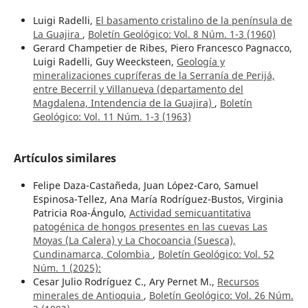
Luigi Radelli,
El basamento cristalino de la península de
La Guajira
,
Boletín Geológico: Vol. 8 Núm. 1-3 (1960)
Gerard Champetier de Ribes, Piero Francesco Pagnacco,
Luigi Radelli, Guy Weecksteen,
Geología y
mineralizaciones cupríferas de la Serranía de Perijá,
entre Becerril y Villanueva (departamento del
Magdalena, Intendencia de la Guajira)
,
Boletín
Geológico: Vol. 11 Núm. 1-3 (1963)
Artículos similares
Felipe Daza-Castañeda, Juan López-Caro, Samuel
Espinosa-Tellez, Ana María Rodríguez-Bustos, Virginia
Patricia Roa-Ángulo,
Actividad semicuantitativa
patogénica de hongos presentes en las cuevas Las
Moyas (La Calera) y La Chocoancia (Suesca),
Cundinamarca, Colombia
,
Boletín Geológico: Vol. 52
Núm. 1 (2025):
Cesar Julio Rodríguez C., Ary Pernet M.,
Recursos
minerales de Antioquia
,
Boletín Geológico: Vol. 26 Núm.