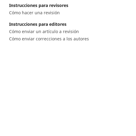
Instrucciones para revisores
Cómo hacer una revisión
Instrucciones para editores
Cómo enviar un artículo a revisión
Cómo enviar correcciones a los autores
Diagonal 53 n.° 34 - 53, Bogotá D.C. Colombia
Lunes a viernes 8.00 a.m. a 5 p.m. para todas
nuestras sedes
Comité Editorial
(601) 220 0200 - Ext. 3048 |
ceditorial@sgc.gov.co
Teléfono
(601) 220 0200 - (601) 220 0100 - (601) 222 1811
Fáx: (601) 222 07 97