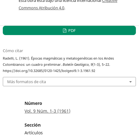
Esta obra está bajo una licencia internacional
Creative
Commons Atribución 4.0
.
PDF
Cómo citar
Radelli, L. (1961). Épocas magmáticas y metalogenéticas en los Andes
Colombianos: un cuadro preliminar.
Boletín Geológico
,
9
(1-3), 5–22.
https://doi.org/10.32685/0120-1425/bolgeol9.1-3.1961.92
Más formatos de cita
Número
Vol. 9 Núm. 1-3 (1961)
Sección
Artículos