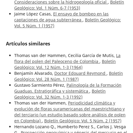
Consideraciones sobre la hidrogeología oficial
,
Boletín
Geológico: Vol. 1 Núm. 6-7 (1953)
Jaime López Casas,
El ensayo de bombeo en las
captaciones de agua subterránea
,
Boletín Geológico:
Vol. 5 Núm. 1 (1957)
Artículos similares
Thomas van der Hammen, Cecilia García de Mutis,
La
flora del polen del Paleoceno de Colombia
,
Boletín
Geológico: Vol. 12 Núm. 1-3 (1964)
Benjamín Alvarado,
Doctor Edouard Reymond
,
Boletín
Geológico: Vol. 28 Núm. 1 (1987)
Gustavo Sarmiento Pérez,
Palinología de la Formación
Guaduas. Estratigráfica y sistemática
,
Boletín
Geológico: Vol. 32 Núm. 1-3 (1992)
Thomas van der Hammen,
Periodicidad climática y
evolución de floras suramericanas del maestrichtiano y
del terciario (un estudio basado sobre análisis de polen
en Colombia)
,
Boletín Geológico: Vol. 5 Núm. 2 (1957)
Hernando Lozano Q., Humberto Perez S., Carlos J. Vesga
G.,
Prospección geoquímica y génesis del mercurio en el