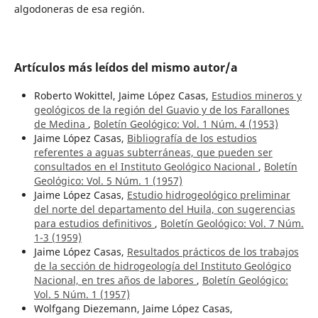
algodoneras de esa región.
Artículos más leídos del mismo autor/a
Roberto Wokittel, Jaime López Casas,
Estudios mineros y
geológicos de la región del Guavio y de los Farallones
de Medina
,
Boletín Geológico: Vol. 1 Núm. 4 (1953)
Jaime López Casas,
Bibliografía de los estudios
referentes a aguas subterráneas, que pueden ser
consultados en el Instituto Geológico Nacional
,
Boletín
Geológico: Vol. 5 Núm. 1 (1957)
Jaime López Casas,
Estudio hidrogeológico preliminar
del norte del departamento del Huila, con sugerencias
para estudios definitivos
,
Boletín Geológico: Vol. 7 Núm.
1-3 (1959)
Jaime López Casas,
Resultados prácticos de los trabajos
de la sección de hidrogeología del Instituto Geológico
Nacional, en tres años de labores
,
Boletín Geológico:
Vol. 5 Núm. 1 (1957)
Wolfgang Diezemann, Jaime López Casas,