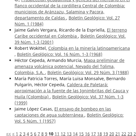
flanco occidental de la cordillera Central de Colombia:
municipios de Aránzazu, Salamina y Pacora,
departamento de Caldas
,
Boletín Geológico: Vol. 27
Núm. 1 (1984)
Jaime Galvis Vergara, Ricardo de la Espriella,
El terreno
Caribe occidental en Colombia
,
Boletín Geológico: Vol.
39 Núm. 1-3 (2001)
Robert Wokittel,
Colombia en la minería latinoamericana
,
Boletín Geológico: Vol. 16 Núm. 1-3 (1968)
Héctor Cepeda, Armando Murcia,
Mapa preliminar de
amenaza volcánica potencial. Nevado del Tolima,
Colombia, S.A.
,
Boletín Geológico: Vol. 29 Núm. 3 (1988)
María Patricia Torres, María Luisa Monsalve, Bernardo
Pulgarín, Héctor Cepeda,
Caldera de Paletará:
aproximación a la fuente de las Ignimbritas del Cauca y
Huila (Colombia)
,
Boletín Geológico: Vol. 37 Núm. 1-3
(1999)
Jaime López Casas,
El ensayo de bombeo en las
captaciones de agua subterránea
,
Boletín Geológico:
Vol. 5 Núm. 1 (1957)
<<
<
1
2
3
4
5
6
7
8
9
10
11
12
13
14
15
16
17
18
19
20
21
22
23
2