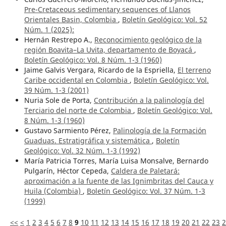
Pre-Cretaceous sedimentary sequences of Llanos
Orientales Basin, Colombia
,
Boletín Geológico: Vol. 52
Núm. 1 (2025):
Hernán Restrepo A.,
Reconocimiento geológico de la
región Boavita–La Uvita, departamento de Boyacá
,
Boletín Geológico: Vol. 8 Núm. 1-3 (1960)
Jaime Galvis Vergara, Ricardo de la Espriella,
El terreno
Caribe occidental en Colombia
,
Boletín Geológico: Vol.
39 Núm. 1-3 (2001)
Nuria Sole de Porta,
Contribución a la palinología del
Terciario del norte de Colombia
,
Boletín Geológico: Vol.
8 Núm. 1-3 (1960)
Gustavo Sarmiento Pérez,
Palinología de la Formación
Guaduas. Estratigráfica y sistemática
,
Boletín
Geológico: Vol. 32 Núm. 1-3 (1992)
María Patricia Torres, María Luisa Monsalve, Bernardo
Pulgarín, Héctor Cepeda,
Caldera de Paletará:
aproximación a la fuente de las Ignimbritas del Cauca y
Huila (Colombia)
,
Boletín Geológico: Vol. 37 Núm. 1-3
(1999)
<<
<
1
2
3
4
5
6
7
8
9
10
11
12
13
14
15
16
17
18
19
20
21
22
23
2