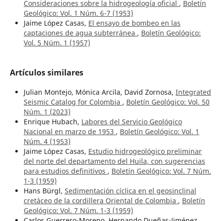
Consideraciones sobre la hidrogeología oficial
,
Boletín
Geológico: Vol. 1 Núm. 6-7 (1953)
Jaime López Casas,
El ensayo de bombeo en las
captaciones de agua subterránea
,
Boletín Geológico:
Vol. 5 Núm. 1 (1957)
Artículos similares
Julian Montejo, Mónica Arcila, David Zornosa,
Integrated
Seismic Catalog for Colombia
,
Boletín Geológico: Vol. 50
Núm. 1 (2023)
Enrique Hubach,
Labores del Servicio Geológico
Nacional en marzo de 1953
,
Boletín Geológico: Vol. 1
Núm. 4 (1953)
Jaime López Casas,
Estudio hidrogeológico preliminar
del norte del departamento del Huila, con sugerencias
para estudios definitivos
,
Boletín Geológico: Vol. 7 Núm.
1-3 (1959)
Hans Bürgl,
Sedimentación cíclica en el geosinclinal
cretáceo de la cordillera Oriental de Colombia
,
Boletín
Geológico: Vol. 7 Núm. 1-3 (1959)
Carlos Guerrero-Moreno, Hernando Dueñas-Jiménez,