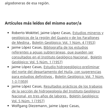
algodoneras de esa región.
Artículos más leídos del mismo autor/a
Roberto Wokittel, Jaime López Casas,
Estudios mineros y
geológicos de la región del Guavio y de los Farallones
de Medina
,
Boletín Geológico: Vol. 1 Núm. 4 (1953)
Jaime López Casas,
Bibliografía de los estudios
referentes a aguas subterráneas, que pueden ser
consultados en el Instituto Geológico Nacional
,
Boletín
Geológico: Vol. 5 Núm. 1 (1957)
Jaime López Casas,
Estudio hidrogeológico preliminar
del norte del departamento del Huila, con sugerencias
para estudios definitivos
,
Boletín Geológico: Vol. 7 Núm.
1-3 (1959)
Jaime López Casas,
Resultados prácticos de los trabajos
de la sección de hidrogeología del Instituto Geológico
Nacional, en tres años de labores
,
Boletín Geológico:
Vol. 5 Núm. 1 (1957)
Wolfgang Diezemann, Jaime López Casas,