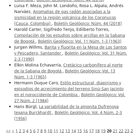
Luisa F. Meza, John M. Londoño, Rosa L. Alpala, Andrés
Narváez,
Anomalías de gas radón asociadas a la
sismicidad en la región volcánica de los Coconucos
(Cauca, Colombia)
,
Boletín Geológico: Núm. 44 (2018)
Harold Carter, Sigifredo Tenjo, Edilberto Torres,
Compilación de los estudios sobre arcillas en la Sabana
de Bogotá
,
Boletín Geológico: Vol. 11 Núm. 1-3 (1963)
Jurgen Willms,
Barita y fluorita en la Mesa de Los Santos
y Pescadero, Santander
,
Boletín Geológico: Vol. 31 Núm.
2-3 (1990)
Elkin Molina Echavarría,
Cretácico carbonífero al norte
de la Sabana de Bogotá
,
Boletín Geológico: Vol. 13
Núm. 1-3 (1965)
Hermann Duque Caro,
Estilo estructural, diapirismo y
episodios de acrecimiento del terreno Sinú-San Jacinto
en el noroccidente de Colombia
,
Boletín Geológico: Vol.
27 Núm. 2 (1984)
Hans Bürgl,
La variabilidad de la amonita Dufrenoya
texana Burckhardt
,
Boletín Geológico: Vol. 4 Núm. 2-3
(1956)
<<
<
1
2
3
4
5
6
7
8
9
10
11
12
13
14
15
16
17
18
19
20
21
22
23
2