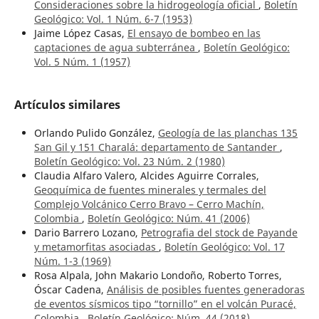
Consideraciones sobre la hidrogeología oficial
,
Boletín
Geológico: Vol. 1 Núm. 6-7 (1953)
Jaime López Casas,
El ensayo de bombeo en las
captaciones de agua subterránea
,
Boletín Geológico:
Vol. 5 Núm. 1 (1957)
Artículos similares
Orlando Pulido González,
Geología de las planchas 135
San Gil y 151 Charalá: departamento de Santander
,
Boletín Geológico: Vol. 23 Núm. 2 (1980)
Claudia Alfaro Valero, Alcides Aguirre Corrales,
Geoquímica de fuentes minerales y termales del
Complejo Volcánico Cerro Bravo – Cerro Machín,
Colombia
,
Boletín Geológico: Núm. 41 (2006)
Dario Barrero Lozano,
Petrografia del stock de Payande
y metamorfitas asociadas
,
Boletín Geológico: Vol. 17
Núm. 1-3 (1969)
Rosa Alpala, John Makario Londoño, Roberto Torres,
Óscar Cadena,
Análisis de posibles fuentes generadoras
de eventos sísmicos tipo “tornillo” en el volcán Puracé,
Colombia
,
Boletín Geológico: Núm. 44 (2018)