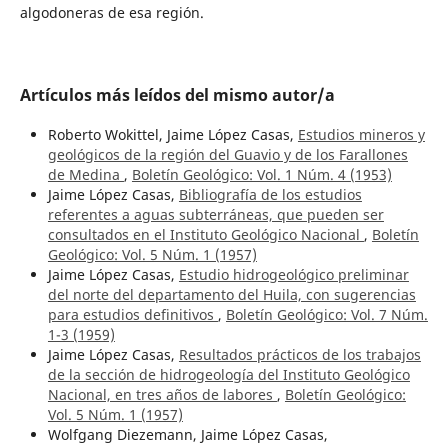
algodoneras de esa región.
Artículos más leídos del mismo autor/a
Roberto Wokittel, Jaime López Casas,
Estudios mineros y
geológicos de la región del Guavio y de los Farallones
de Medina
,
Boletín Geológico: Vol. 1 Núm. 4 (1953)
Jaime López Casas,
Bibliografía de los estudios
referentes a aguas subterráneas, que pueden ser
consultados en el Instituto Geológico Nacional
,
Boletín
Geológico: Vol. 5 Núm. 1 (1957)
Jaime López Casas,
Estudio hidrogeológico preliminar
del norte del departamento del Huila, con sugerencias
para estudios definitivos
,
Boletín Geológico: Vol. 7 Núm.
1-3 (1959)
Jaime López Casas,
Resultados prácticos de los trabajos
de la sección de hidrogeología del Instituto Geológico
Nacional, en tres años de labores
,
Boletín Geológico:
Vol. 5 Núm. 1 (1957)
Wolfgang Diezemann, Jaime López Casas,