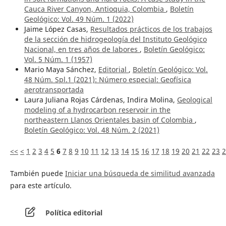
Cauca River Canyon, Antioquia, Colombia
,
Boletín
Geológico: Vol. 49 Núm. 1 (2022)
Jaime López Casas,
Resultados prácticos de los trabajos
de la sección de hidrogeología del Instituto Geológico
Nacional, en tres años de labores
,
Boletín Geológico:
Vol. 5 Núm. 1 (1957)
Mario Maya Sánchez,
Editorial
,
Boletín Geológico: Vol.
48 Núm. Spl.1 (2021): Número especial: Geofísica
aerotransportada
Laura Juliana Rojas Cárdenas, Indira Molina,
Geological
modeling of a hydrocarbon reservoir in the
northeastern Llanos Orientales basin of Colombia
,
Boletín Geológico: Vol. 48 Núm. 2 (2021)
<<
<
1
2
3
4
5
6
7
8
9
10
11
12
13
14
15
16
17
18
19
20
21
22
23
2
También puede
Iniciar una búsqueda de similitud avanzada
para este artículo.
Política editorial