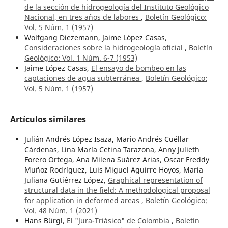
de la sección de hidrogeología del Instituto Geológico
Nacional, en tres años de labores
,
Boletín Geológico:
Vol. 5 Núm. 1 (1957)
Wolfgang Diezemann, Jaime López Casas,
Consideraciones sobre la hidrogeología oficial
,
Boletín
Geológico: Vol. 1 Núm. 6-7 (1953)
Jaime López Casas,
El ensayo de bombeo en las
captaciones de agua subterránea
,
Boletín Geológico:
Vol. 5 Núm. 1 (1957)
Artículos similares
Julián Andrés López Isaza, Mario Andrés Cuéllar
Cárdenas, Lina María Cetina Tarazona, Anny Julieth
Forero Ortega, Ana Milena Suárez Arias, Oscar Freddy
Muñoz Rodríguez, Luis Miguel Aguirre Hoyos, María
Juliana Gutiérrez López,
Graphical representation of
structural data in the field: A methodological proposal
for application in deformed areas
,
Boletín Geológico:
Vol. 48 Núm. 1 (2021)
Hans Bürgl,
El "Jura-Triásico" de Colombia
,
Boletín