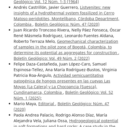
Geológico: Vol. 12 Núm. 1-3 (1964)
Andrés Castrillón, Javier Guerrero,
Listvenites: new
insights of a hydrothermal system fossilized in Cerro
Matoso peridotites, Montelíbano, Córdoba Department,
Colombia
,
Boletín Geológico: Núm. 47 (2020)
Juan Ricardo Troncoso Rivera, Nelly Páez Fonseca, Óscar
René Másmela Rodríguez, Leonardo Fuentes Aldana,
Roberto Terraza Melo,
Geomechanical characterization
of samples in the pilot zone of Bogotá, Colombia, to
determine its potential as aggregates for construction
,
Boletín Geológico: Vol. 49 Núm. 2 (2022)
Felipe Daza-Castañeda, Juan López-Caro, Samuel
Espinosa-Tellez, Ana María Rodríguez-Bustos, Virginia
Patricia Roa-Ángulo,
Actividad semicuantitativa
patogénica de hongos presentes en las cuevas Las
Moyas (La Calera) y La Chocoancia (Suesca),
Cundinamarca, Colombia
,
Boletín Geológico: Vol. 52
Núm. 1 (2025):
Mario Maya,
Editorial
,
Boletín Geológico: Núm. 47
(2020)
Paola Andrea Palacio, Rodrigo Alonso Díaz, María
Alejandra Vela, Juliana Ossa,
Hydrogeological potential
in soft formations and hard rocks: A case study in the