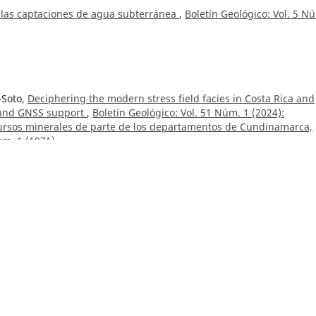
las captaciones de agua subterránea
,
Boletín Geológico: Vol. 5 N
-Soto,
Deciphering the modern stress field facies in Costa Rica and
 and GNSS support
,
Boletín Geológico: Vol. 51 Núm. 1 (2024):
ursos minerales de parte de los departamentos de Cundinamarca,
úm. 1 (1971)
t Jurassic-earliest Cretaceous Los Santos Formation, Eastern Cordill
 deposit in a syntectonic scenario
,
Boletín Geológico: Vol. 50 Núm.
mical and geochronological characteristics of the Onzaga Metarhyo
ic events in the northern Andes, Colombia
,
Boletín Geológico: Vol. 
 anomalías geobotánicas a partir del procesamiento e interpretació
de caso: occidente de Boyacá (Colombia)
,
Boletín Geológico: Núm.
t Jurassic-earliest Cretaceous Los Santos Formation, Eastern Cordill
d the lowermost part of the unit
,
Boletín Geológico: Vol. 50 Núm. 1