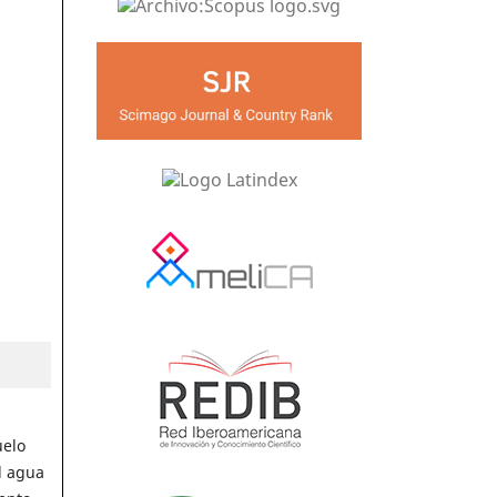
uelo
l agua