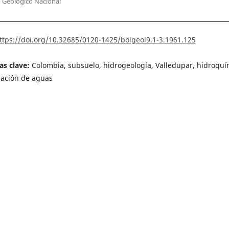
o Geológico Nacional
ttps://doi.org/10.32685/0120-1425/bolgeol9.1-3.1961.125
as clave:
Colombia, subsuelo, hidrogeología, Valledupar, hidroquí
icación de aguas