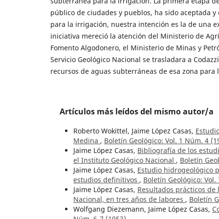
subterránea para la irrigación. La primera etapa de
público de ciudades y pueblos, ha sido aceptada y
para la irrigación, nuestra intención es la de una 
iniciativa mereció la atención del Ministerio de Agr
Fomento Algodonero, el Ministerio de Minas y Petr
Servicio Geológico Nacional se trasladara a Codazzi
recursos de aguas subterráneas de esa zona para la
Artículos más leídos del mismo autor/a
Roberto Wokittel, Jaime López Casas,
Estudio
Medina
,
Boletín Geológico: Vol. 1 Núm. 4 (1
Jaime López Casas,
Bibliografía de los estu
el Instituto Geológico Nacional
,
Boletín Geol
Jaime López Casas,
Estudio hidrogeológico p
estudios definitivos
,
Boletín Geológico: Vol.
Jaime López Casas,
Resultados prácticos de 
Nacional, en tres años de labores
,
Boletín G
Wolfgang Diezemann, Jaime López Casas,
Co
Núm. 6-7 (1953)