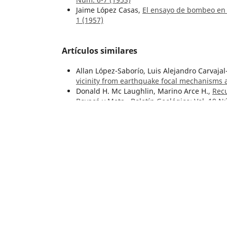
Jaime López Casas,
El ensayo de bombeo en 
1 (1957)
Artículos similares
Allan López-Saborío, Luis Alejandro Carvajal
vicinity from earthquake focal mechanisms
Donald H. Mc Laughlin, Marino Arce H.,
Rec
Boyacá y Meta
,
Boletín Geológico: Vol. 19 N
Fabio Laverde Montaño,
Revisiting the lates
of Colombia. B – A transgressive river mouth
(2023)
Gabriel Rodríguez García,
Petrographic, che
and its correlation with Ordovician magmat
Núm. 1 (2022)
Manuel Guillermo Zafra Dulcey,
Análisis de
de productos de sensores remotos, estudio 
(2019)
Fabio Laverde Montaño,
Revisiting the lates
of Colombia. A – The history of its origin an
(2023)