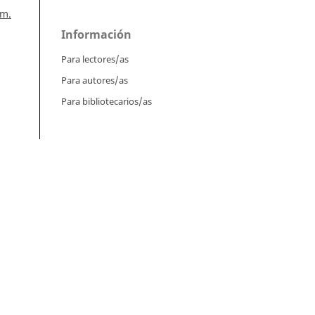
úm.
Información
Para lectores/as
Para autores/as
Para bibliotecarios/as
era
Tutoriales
 1
Intrucciones para autores
lite
Cómo enviar un artículo
49
Cómo cargar una versión corregida
Cómo diligenciar metadatos en OJS
n
 45
Instrucciones para revisores
Cómo hacer una revisión
era
Instrucciones para editores