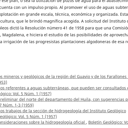
 ese plan, o sea la utilización de pozos de agua para el abas­tecim
 cuenta con un impulso propio. Al promover el uso de aguas subte
explotación en grande escala, técnica, económica y organizada. Esta
icultura, que le brindó magnífica acogida. A solicitud del Instituto 
óleos dictó la Resolución número 41 de 1958 para que una Comisió
, Magdalena, e hiciera el estudio de las posibili­dades de aprovech
 irrigación de las progresistas plantaciones algodoneras de esa r
s mineros y geológicos de la región del Guavio y de los Farallones
953)
dios referentes a aguas subterráneas, que pueden ser consultados
ógico: Vol. 5 Núm. 1 (1957)
reliminar del norte del departamento del Huila, con sugerencias 
 7 Núm. 1-3 (1959)
los trabajos de la sección de hidrogeología del Instituto Geológico
eológico: Vol. 5 Núm. 1 (1957)
nsideraciones sobre la hidrogeología oficial
,
Boletín Geológico: Vo