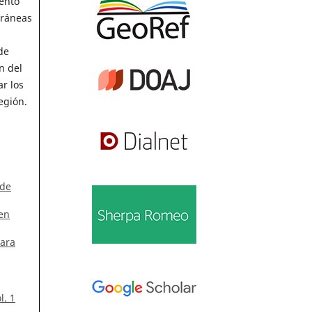
iento
rráneas
de
n del
ar los
egión.
 de
 en
para
l. 1