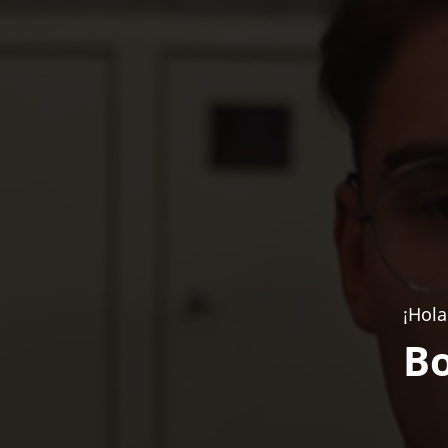
¡Hola
Bo