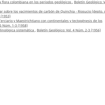
la flora colombiana en los periodos geológicos
,
Boletín Geológico: V
r sobre los yacimientos de carbón de Quinchia - Riosucio (depto. 
 (1953)
 Terciario y Maestrichtiano con continentales y tectogénesis de los
 6 Núm. 1-3 (1958)
inológica sistemática
,
Boletín Geológico: Vol. 4 Núm. 2-3 (1956)
ión hidrogeológica de la media y baja Guajira
,
Boletín Geológico: V
o,
Distribución de cromo, níquel y cobalto en la saprolita y en los
ados de las dunitas de Medellín
,
Boletín Geológico: Vol. 28 Núm. 3
mulas de magnitud local para la zona del Paletará (Cauca, Colomb
dedores de Villa de Leiva (Boyacá)
,
Boletín Geológico: Vol. 2 Núm. 1
 Rico, Eduardo Gómez, Henry Ospina, Gerardo Botero,
Estudio de la