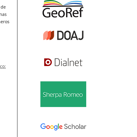
 de
unas
neros
co: