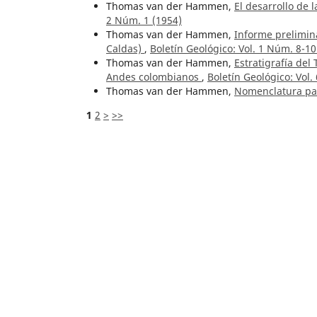
Thomas van der Hammen,
El desarrollo de 
2 Núm. 1 (1954)
Thomas van der Hammen,
Informe prelimina
Caldas)
,
Boletín Geológico: Vol. 1 Núm. 8-10
Thomas van der Hammen,
Estratigrafía del
Andes colombianos
,
Boletín Geológico: Vol.
Thomas van der Hammen,
Nomenclatura pal
1
2
>
>>
Artículos similares
Gerrit Jousma, Sergio Serrano T.,
Investigac
23 Núm. 3 (1980)
Jairo Álvarez Agudelo, Raúl H. Muñoz Arang
concentrados de sedimentos fluviales deriv
(1987)
Jaime Raigosa A., John Makario Londoño,
Fór
Boletín Geológico: Núm. 44 (2018)
Hans Bürgl,
El Cretáceo inferior en los alre
(1954)
Darío Suescún, Reinaldo Ellwanger, Héctor