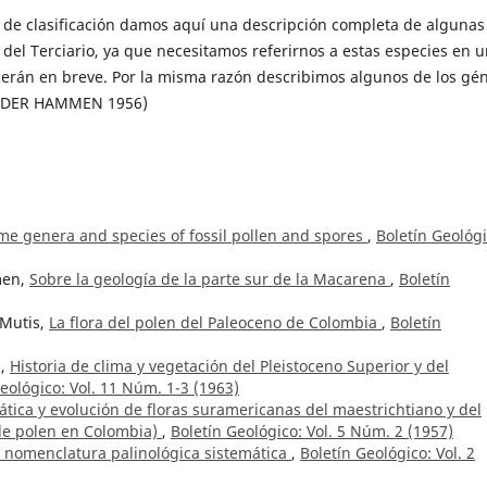
 de clasificación damos aquí una descripción completa de algunas
del Terciario, ya que necesitamos referirnos a estas especies en 
erán en breve. Por la misma razón describimos algunos de los gé
AN DER HAMMEN 1956)
ome genera and species of fossil pollen and spores
,
Boletín Geológi
men,
Sobre la geología de la parte sur de la Macarena
,
Boletín
 Mutis,
La flora del polen del Paleoceno de Colombia
,
Boletín
z,
Historia de clima y vegetación del Pleistoceno Superior y del
eológico: Vol. 11 Núm. 1-3 (1963)
ática y evolución de floras suramericanas del maestrichtiano y del
 de polen en Colombia)
,
Boletín Geológico: Vol. 5 Núm. 2 (1957)
a nomenclatura palinológica sistemática
,
Boletín Geológico: Vol. 2