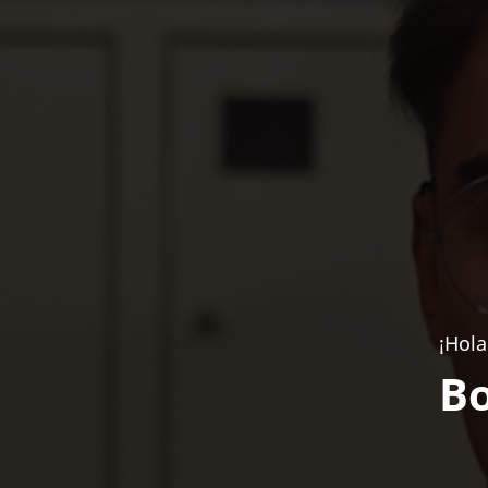
¡Hola
Bo