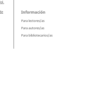
ol.
de
Información
Para lectores/as
Para autores/as
Para bibliotecarios/as
Tutoriales
Intrucciones para autores
ol.
Cómo enviar un artículo
Cómo cargar una versión corregida
Cómo diligenciar metadatos en OJS
ia)
,
Instrucciones para revisores
Cómo hacer una revisión
Instrucciones para editores
s