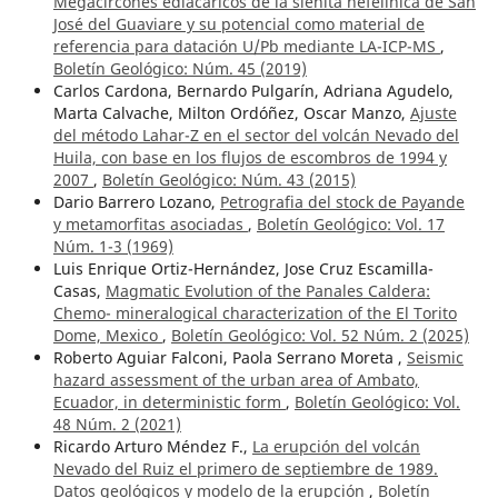
Megacircones ediacáricos de la sienita nefelínica de San
José del Guaviare y su potencial como material de
referencia para datación U/Pb mediante LA-ICP-MS
,
Boletín Geológico: Núm. 45 (2019)
Carlos Cardona, Bernardo Pulgarín, Adriana Agudelo,
Marta Calvache, Milton Ordóñez, Oscar Manzo,
Ajuste
del método Lahar-Z en el sector del volcán Nevado del
Huila, con base en los flujos de escombros de 1994 y
2007
,
Boletín Geológico: Núm. 43 (2015)
Dario Barrero Lozano,
Petrografia del stock de Payande
y metamorfitas asociadas
,
Boletín Geológico: Vol. 17
Núm. 1-3 (1969)
Luis Enrique Ortiz-Hernández, Jose Cruz Escamilla-
Casas,
Magmatic Evolution of the Panales Caldera:
Chemo- mineralogical characterization of the El Torito
Dome, Mexico
,
Boletín Geológico: Vol. 52 Núm. 2 (2025)
Roberto Aguiar Falconi, Paola Serrano Moreta ,
Seismic
hazard assessment of the urban area of Ambato,
Ecuador, in deterministic form
,
Boletín Geológico: Vol.
48 Núm. 2 (2021)
Ricardo Arturo Méndez F.,
La erupción del volcán
Nevado del Ruiz el primero de septiembre de 1989.
Datos geológicos y modelo de la erupción
,
Boletín