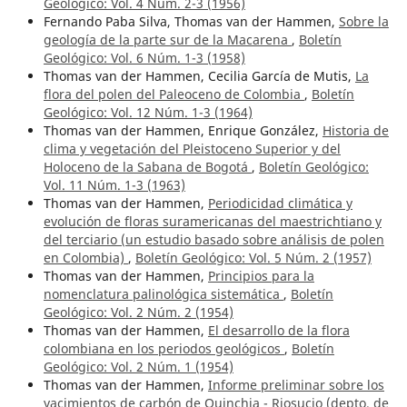
Geológico: Vol. 4 Núm. 2-3 (1956)
Fernando Paba Silva, Thomas van der Hammen,
Sobre la
geología de la parte sur de la Macarena
,
Boletín
Geológico: Vol. 6 Núm. 1-3 (1958)
Thomas van der Hammen, Cecilia García de Mutis,
La
flora del polen del Paleoceno de Colombia
,
Boletín
Geológico: Vol. 12 Núm. 1-3 (1964)
Thomas van der Hammen, Enrique González,
Historia de
clima y vegetación del Pleistoceno Superior y del
Holoceno de la Sabana de Bogotá
,
Boletín Geológico:
Vol. 11 Núm. 1-3 (1963)
Thomas van der Hammen,
Periodicidad climática y
evolución de floras suramericanas del maestrichtiano y
del terciario (un estudio basado sobre análisis de polen
en Colombia)
,
Boletín Geológico: Vol. 5 Núm. 2 (1957)
Thomas van der Hammen,
Principios para la
nomenclatura palinológica sistemática
,
Boletín
Geológico: Vol. 2 Núm. 2 (1954)
Thomas van der Hammen,
El desarrollo de la flora
colombiana en los periodos geológicos
,
Boletín
Geológico: Vol. 2 Núm. 1 (1954)
Thomas van der Hammen,
Informe preliminar sobre los
yacimientos de carbón de Quinchia - Riosucio (depto. de