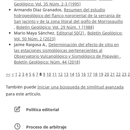
Geológico: Vol. 35 Núm. 2-3 (1995)
Armando Díaz Granados,
Resumen del estudio
hidrogeológico del flanco nororiental de la serranía de
San Jacinto y de la zona litoral del golfo de Morrosquillo
,
Boletín Geológico: Vol. 29 Núm. 1 (1988)
Mario Maya Sánchez,
Editorial 50(2)
,
Boletín Geológico:
Vol. 50 Núm. 2 (2023)
Jaime Raigosa A.,
Determinación del efecto de sitio en
las estaciones sismológicas pertenecientes al
Observatorio Vulcanológico y Sismológico de Popayán
,
Boletín Geológico: Núm. 44 (2018)
<<
<
1
2
3
4
5
6
7
8
9
10
11
12
13
14
15
16
17
18
19
20
21
22
23
2
También puede
Iniciar una búsqueda de similitud avanzada
para este artículo.
Política editorial
Proceso de arbitraje