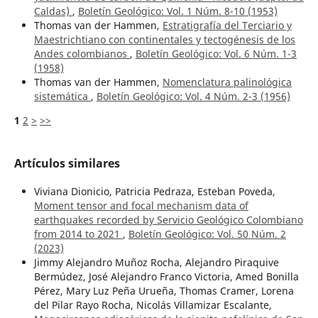
Caldas)
,
Boletín Geológico: Vol. 1 Núm. 8-10 (1953)
Thomas van der Hammen,
Estratigrafía del Terciario y
Maestrichtiano con continentales y tectogénesis de los
Andes colombianos
,
Boletín Geológico: Vol. 6 Núm. 1-3
(1958)
Thomas van der Hammen,
Nomenclatura palinológica
sistemática
,
Boletín Geológico: Vol. 4 Núm. 2-3 (1956)
1
2
>
>>
Artículos similares
Viviana Dionicio, Patricia Pedraza, Esteban Poveda,
Moment tensor and focal mechanism data of
earthquakes recorded by Servicio Geológico Colombiano
from 2014 to 2021
,
Boletín Geológico: Vol. 50 Núm. 2
(2023)
Jimmy Alejandro Muñoz Rocha, Alejandro Piraquive
Bermúdez, José Alejandro Franco Victoria, Amed Bonilla
Pérez, Mary Luz Peña Urueña, Thomas Cramer, Lorena
del Pilar Rayo Rocha, Nicolás Villamizar Escalante,