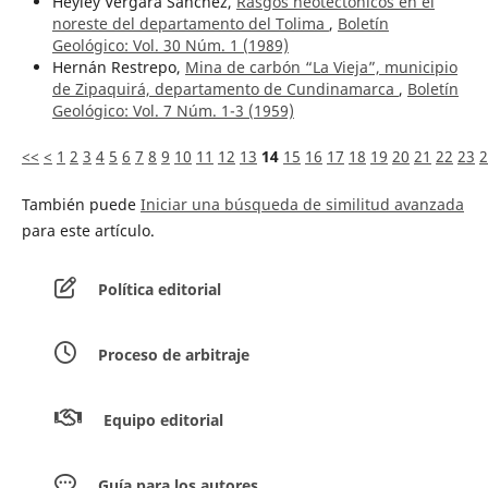
Heyley Vergara Sánchez,
Rasgos neotectónicos en el
noreste del departamento del Tolima
,
Boletín
Geológico: Vol. 30 Núm. 1 (1989)
Hernán Restrepo,
Mina de carbón “La Vieja”, municipio
de Zipaquirá, departamento de Cundinamarca
,
Boletín
Geológico: Vol. 7 Núm. 1-3 (1959)
<<
<
1
2
3
4
5
6
7
8
9
10
11
12
13
14
15
16
17
18
19
20
21
22
23
2
También puede
Iniciar una búsqueda de similitud avanzada
para este artículo.
Política editorial
Proceso de arbitraje
Equipo editorial
Guía para los autores