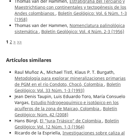
Thomas van der Hammen,
Estratigrafía del Terciario y
Maestrichtiano con continentales y tectogénesis de los
Andes colombianos
,
Boletín Geológico: Vol. 6 Núm. 1-3
(1958)
Thomas van der Hammen,
Nomenclatura palinológica
sistemática
,
Boletín Geológico: Vol. 4 Núm. 2-3 (1956)
1
2
>
>>
Artículos similares
Raul Muñoz A., Michael Tistl, Klaus P. T. Burgath,
Metodología para explorar mineralizaciones primarias
de PGM en el río Condoto, Chocó, Colombia
,
Boletín
Geológico: Vol. 33 Núm. 1-3 (1993)
Jean Denis Taupin, Luis Eduardo Toro, María Consuelo
Vargas,
Estudio hidrogeoquímico e isotópico en los
acuíferos de la zona de Maicao, Colombia
,
Boletín
Geológico: Núm. 42 (2008)
Hans Bürgl,
El "Jura-Triásico" de Colombia
,
Boletín
Geológico: Vol. 12 Núm. 1-3 (1964)
Ricardo de la Espriella,
Investigaciones sobre caliza al