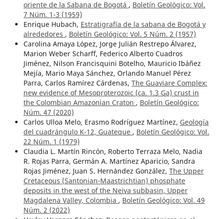
oriente de la Sabana de Bogotá
,
Boletín Geológico: Vol.
7 Núm. 1-3 (1959)
Enrique Hubach,
Estratigrafía de la sabana de Bogotá y
alrededores
,
Boletín Geológico: Vol. 5 Núm. 2 (1957)
Carolina Amaya López, Jorge Julián Restrepo Álvarez,
Marion Weber Scharff, Federico Alberto Cuadros
Jiménez, Nilson Francisquini Botelho, Mauricio Ibáñez
Mejía, Mario Maya Sánchez, Orlando Manuel Pérez
Parra, Carlos Ramírez Cárdenas,
The Guaviare Complex:
new evidence of Mesoproterozoic (ca. 1.3 Ga) crust in
the Colombian Amazonian Craton
,
Boletín Geológico:
Núm. 47 (2020)
Carlos Ulloa Melo, Erasmo Rodríguez Martínez,
Geología
del cuadrángulo K-12, Guateque
,
Boletín Geológico: Vol.
22 Núm. 1 (1979)
Claudia L. Martín Rincón, Roberto Terraza Melo, Nadia
R. Rojas Parra, Germán A. Martínez Aparicio, Sandra
Rojas Jiménez, Juan S. Hernández González,
The Upper
Cretaceous (Santonian-Maastrichtian) phosphate
deposits in the west of the Neiva subbasin, Upper
Magdalena Valley, Colombia
,
Boletín Geológico: Vol. 49
Núm. 2 (2022)