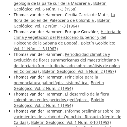
geología de la parte sur de la Macarena
,
Boletín
Geológico: Vol. 6 Núm. 1-3 (1958)
Thomas van der Hammen, Cecilia García de Mutis,
La
flora del polen del Paleoceno de Colombia
,
Boletín
Geológico: Vol. 12 Núm. 1-3 (1964)
Thomas van der Hammen, Enrique González,
Historia de
clima y vegetación del Pleistoceno Superior y del
Holoceno de la Sabana de Bogotá
,
Boletín Geológico:
Vol. 11 Núm. 1-3 (1963)
Thomas van der Hammen,
Periodicidad climática y
evolución de floras suramericanas del maestrichtiano y
del terciario (un estudio basado sobre análisis de polen
en Colombia)
,
Boletín Geológico: Vol. 5 Núm. 2 (1957)
Thomas van der Hammen,
Principios para la
nomenclatura palinológica sistemática
,
Boletín
Geológico: Vol. 2 Núm. 2 (1954)
Thomas van der Hammen,
El desarrollo de la flora
colombiana en los periodos geológicos
,
Boletín
Geológico: Vol. 2 Núm. 1 (1954)
Thomas van der Hammen,
Informe preliminar sobre los
yacimientos de carbón de Quinchia - Riosucio (depto. de
Caldas)
,
Boletín Geológico: Vol. 1 Núm. 8-10 (1953)