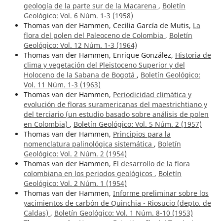
geología de la parte sur de la Macarena
,
Boletín
Geológico: Vol. 6 Núm. 1-3 (1958)
Thomas van der Hammen, Cecilia García de Mutis,
La
flora del polen del Paleoceno de Colombia
,
Boletín
Geológico: Vol. 12 Núm. 1-3 (1964)
Thomas van der Hammen, Enrique González,
Historia de
clima y vegetación del Pleistoceno Superior y del
Holoceno de la Sabana de Bogotá
,
Boletín Geológico:
Vol. 11 Núm. 1-3 (1963)
Thomas van der Hammen,
Periodicidad climática y
evolución de floras suramericanas del maestrichtiano y
del terciario (un estudio basado sobre análisis de polen
en Colombia)
,
Boletín Geológico: Vol. 5 Núm. 2 (1957)
Thomas van der Hammen,
Principios para la
nomenclatura palinológica sistemática
,
Boletín
Geológico: Vol. 2 Núm. 2 (1954)
Thomas van der Hammen,
El desarrollo de la flora
colombiana en los periodos geológicos
,
Boletín
Geológico: Vol. 2 Núm. 1 (1954)
Thomas van der Hammen,
Informe preliminar sobre los
yacimientos de carbón de Quinchia - Riosucio (depto. de
Caldas)
,
Boletín Geológico: Vol. 1 Núm. 8-10 (1953)