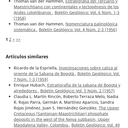
Thomas van der Hammen,
Estratigrafía del Terciario y
Maestrichtiano con continentales y tectogénesis de los
Andes colombianos
,
Boletín Geológico: Vol. 6 Núm. 1-3
(1958)
Thomas van der Hammen,
Nomenclatura palinológica
sistemática
,
Boletín Geológico: Vol. 4 Núm. 2-3 (1956)
1
2
>
>>
Artículos similares
Ricardo de la Espriella,
Investigaciones sobre caliza al
oriente de la Sabana de Bogotá
,
Boletín Geológico: Vol.
7 Núm. 1-3 (1959)
Enrique Hubach,
Estratigrafía de la sabana de Bogotá y
alrededores
,
Boletín Geológico: Vol. 5 Núm. 2 (1957)
Claudia L. Martín Rincón, Roberto Terraza Melo, Nadia
R. Rojas Parra, Germán A. Martínez Aparicio, Sandra
Rojas Jiménez, Juan S. Hernández González,
The Upper
Cretaceous (Santonian-Maastrichtian) phosphate
deposits in the west of the Neiva subbasin, Upper
Magdalena Valley, Colombia
,
Boletín Geológico: Vol. 49