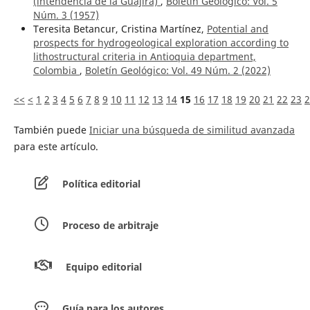
(intendencia de la Guajira)
,
Boletín Geológico: Vol. 5
Núm. 3 (1957)
Teresita Betancur, Cristina Martínez,
Potential and
prospects for hydrogeological exploration according to
lithostructural criteria in Antioquia department,
Colombia
,
Boletín Geológico: Vol. 49 Núm. 2 (2022)
<<
<
1
2
3
4
5
6
7
8
9
10
11
12
13
14
15
16
17
18
19
20
21
22
23
2
También puede
Iniciar una búsqueda de similitud avanzada
para este artículo.
Política editorial
Proceso de arbitraje
Equipo editorial
Guía para los autores