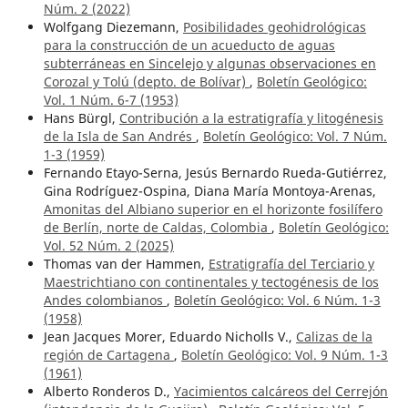
Núm. 2 (2022)
Wolfgang Diezemann,
Posibilidades geohidrológicas
para la construcción de un acueducto de aguas
subterráneas en Sincelejo y algunas observaciones en
Corozal y Tolú (depto. de Bolívar)
,
Boletín Geológico:
Vol. 1 Núm. 6-7 (1953)
Hans Bürgl,
Contribución a la estratigrafía y litogénesis
de la Isla de San Andrés
,
Boletín Geológico: Vol. 7 Núm.
1-3 (1959)
Fernando Etayo-Serna, Jesús Bernardo Rueda-Gutiérrez,
Gina Rodríguez-Ospina, Diana María Montoya-Arenas,
Amonitas del Albiano superior en el horizonte fosilífero
de Berlín, norte de Caldas, Colombia
,
Boletín Geológico:
Vol. 52 Núm. 2 (2025)
Thomas van der Hammen,
Estratigrafía del Terciario y
Maestrichtiano con continentales y tectogénesis de los
Andes colombianos
,
Boletín Geológico: Vol. 6 Núm. 1-3
(1958)
Jean Jacques Morer, Eduardo Nicholls V.,
Calizas de la
región de Cartagena
,
Boletín Geológico: Vol. 9 Núm. 1-3
(1961)
Alberto Ronderos D.,
Yacimientos calcáreos del Cerrejón