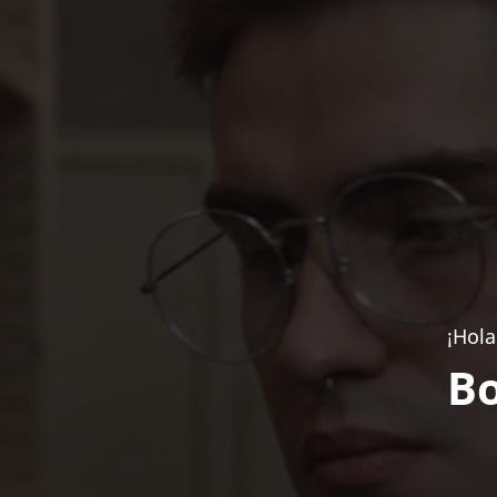
¡Hola
Bo