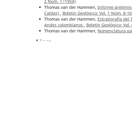
2 Núm. 1 (1954)
Thomas van der Hammen,
Informe prelimina
Caldas)
,
Boletín Geológico: Vol. 1 Núm. 8-10
Thomas van der Hammen,
Estratigrafía del
Andes colombianos
,
Boletín Geológico: Vol.
Thomas van der Hammen,
Nomenclatura pal
1
2
>
>>
Artículos similares
Orlando Pulido González,
Geología de las p
Boletín Geológico: Vol. 23 Núm. 2 (1980)
Oscar H. Pulido U.,
Geología y geoquímica d
Núm. 2 (1988)
Benjamín Alvarado Biester,
José Royo y Gó
James B. Cathcart, Francisco Zambrano, Pedr
fosfatos de Turmequé, Boyacá
,
Boletín Geol
Enrique Hubach Eggers,
Labores del Institu
Vol. 1 Núm. 5 (1953)
Hernando Dueñas,
Estudio palinológico del
de Colombia
,
Boletín Geológico: Vol. 22 Núm