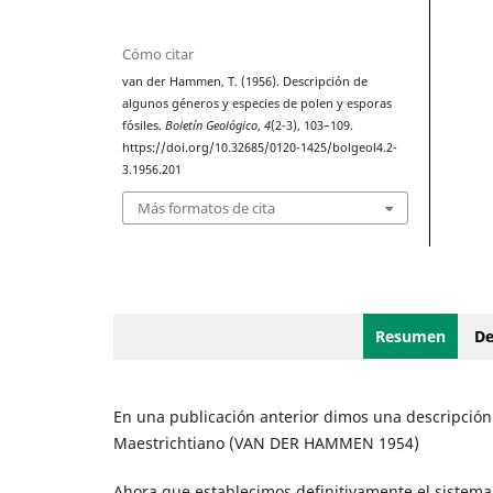
Cómo citar
van der Hammen, T. (1956). Descripción de
algunos géneros y especies de polen y esporas
fósiles.
Boletín Geológico
,
4
(2-3), 103–109.
https://doi.org/10.32685/0120-1425/bolgeol4.2-
3.1956.201
Más formatos de cita
Resumen
De
En una publicación anterior dimos una descripción 
Maestrichtiano (VAN DER HAMMEN 1954)
Ahora que establecimos definitivamente el sistema