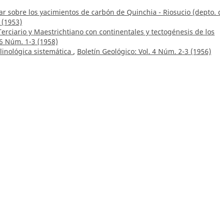
r sobre los yacimientos de carbón de Quinchia - Riosucio (depto. 
 (1953)
 Terciario y Maestrichtiano con continentales y tectogénesis de los
 6 Núm. 1-3 (1958)
inológica sistemática
,
Boletín Geológico: Vol. 4 Núm. 2-3 (1956)
lanchas 135 San Gil y 151 Charalá: departamento de Santander
,
el área de San Antonio, Cajamarca, Tolima
,
Boletín Geológico: Vol.
mez
,
Boletín Geológico: Vol. 7 Núm. 1-3 (1959)
o E. Mojica G.,
Roca fosfática en Colombia, con una sección sobre
ógico: Vol. 15 Núm. 1-3 (1967)
to Geológico Nacional en el mes de abril de 1953
,
Boletín Geológic
 pozo Q-E-22 Oligoceno superior a Mioceno inferior, Planeta Rica, n
. 3 (1979)