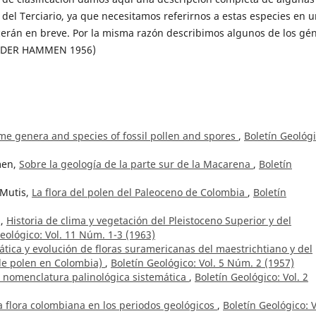
del Terciario, ya que necesitamos referirnos a estas especies en 
erán en breve. Por la misma razón describimos algunos de los gé
AN DER HAMMEN 1956)
ome genera and species of fossil pollen and spores
,
Boletín Geológi
men,
Sobre la geología de la parte sur de la Macarena
,
Boletín
 Mutis,
La flora del polen del Paleoceno de Colombia
,
Boletín
z,
Historia de clima y vegetación del Pleistoceno Superior y del
eológico: Vol. 11 Núm. 1-3 (1963)
ática y evolución de floras suramericanas del maestrichtiano y del
 de polen en Colombia)
,
Boletín Geológico: Vol. 5 Núm. 2 (1957)
a nomenclatura palinológica sistemática
,
Boletín Geológico: Vol. 2
la flora colombiana en los periodos geológicos
,
Boletín Geológico: V