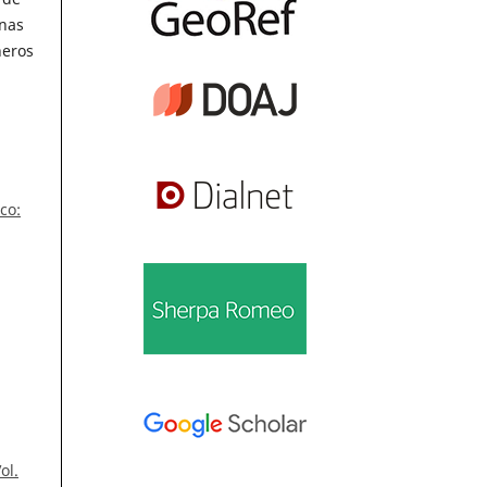
unas
neros
co:
ol.