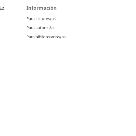
de
Información
Para lectores/as
Para autores/as
Para bibliotecarios/as
Tutoriales
Intrucciones para autores
Cómo enviar un artículo
 29
Cómo cargar una versión corregida
Cómo diligenciar metadatos en OJS
Instrucciones para revisores
Cómo hacer una revisión
o:
Instrucciones para editores
orte
Cómo enviar un artículo a revisión