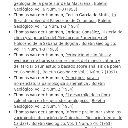
geología de la parte sur de la Macarena
,
Boletín
Geológico: Vol. 6 Núm. 1-3 (1958)
Thomas van der Hammen, Cecilia García de Mutis,
La
flora del polen del Paleoceno de Colombia
,
Boletín
Geológico: Vol. 12 Núm. 1-3 (1964)
Thomas van der Hammen, Enrique González,
Historia de
clima y vegetación del Pleistoceno Superior y del
Holoceno de la Sabana de Bogotá
,
Boletín Geológico:
Vol. 11 Núm. 1-3 (1963)
Thomas van der Hammen,
Periodicidad climática y
evolución de floras suramericanas del maestrichtiano y
del terciario (un estudio basado sobre análisis de polen
en Colombia)
,
Boletín Geológico: Vol. 5 Núm. 2 (1957)
Thomas van der Hammen,
Principios para la
nomenclatura palinológica sistemática
,
Boletín
Geológico: Vol. 2 Núm. 2 (1954)
Thomas van der Hammen,
El desarrollo de la flora
colombiana en los periodos geológicos
,
Boletín
Geológico: Vol. 2 Núm. 1 (1954)
Thomas van der Hammen,
Informe preliminar sobre los
yacimientos de carbón de Quinchia - Riosucio (depto. de
Caldas)
,
Boletín Geológico: Vol. 1 Núm. 8-10 (1953)