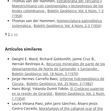
Thomas van der Hammen,
Estratigrafía del Terciario y
Maestrichtiano con continentales y tectogénesis de los
Andes colombianos
,
Boletín Geológico: Vol. 6 Núm. 1-3
(1958)
Thomas van der Hammen,
Nomenclatura palinológica
sistemática
,
Boletín Geológico: Vol. 4 Núm. 2-3 (1956)
1
2
>
>>
Artículos similares
Dwight E. Ward, Richard Goldsmith, Jaime Cruz B.,
Hernán Restrepo A.,
Recursos minerales de parte de los
departamentos de Norte de Santander y Santander
,
Boletín Geológico: Vol. 18 Núm. 3 (1970)
Jorge Hermes Carreño Baez,
Informe hidrogeológico de
Cúcuta
,
Boletín Geológico: Vol. 25 Núm. 3 (1982)
Hans Bürgl, Yolanda Dumit Tobón,
El Cretáceo superior
en la región de Girardot
,
Boletín Geológico: Vol. 2 Núm.
1 (1954)
Laura Viviana Paez, John Jairo Sánchez, Álvaro Jesús
Castro-Caicedo,
Morphology of the collapse scar of the