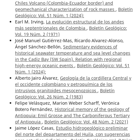
Chiles Volcano (Colombia-Ecuador border) and
geomechanical characterization of rock masses
,
Boletín
Geológico: Vol. 51 Núm. 1 (2024):
Earl M. Irving,
La evolución estructural de los andes
más septentrionales de Colombia
,
Boletín Geológico:
Vol. 19 Núm. 2 (1971)
José Manuel Gutiérrez-Mas, Ricardo Alvarez-Alonso,
Ángel Sánchez-Bellón,
Sedimentary evidences of
historical seawater temperature and sea level changes
in the Cadiz Bay (SW Spain). Relation with regional
high-energy oceanic events
,
Boletín Geológico: Vol. 51
Núm. 1 (2024):
Alberto Jairo Álvarez,
Geología de la cordillera Central y
el occidente colombiano y petroquímica de los
intrusivos granitoides mesocenozoicos
,
Boletín
Geológico: Vol. 26 Núm. 2 (1983)
Felipe Velásquez, Marion Weber Scharff, Verónica
Botero Fernández,
Historical memory of the geology of
Antioquia: Emil Grosse and The Carboniferous Tertiary
of Antioquia
,
Boletín Geológico: Vol. 48 Núm. 2 (2021)
Jaime López Casas,
Estudio hidrogeológico preliminar
del norte del departamento del Huila, con sugerencias