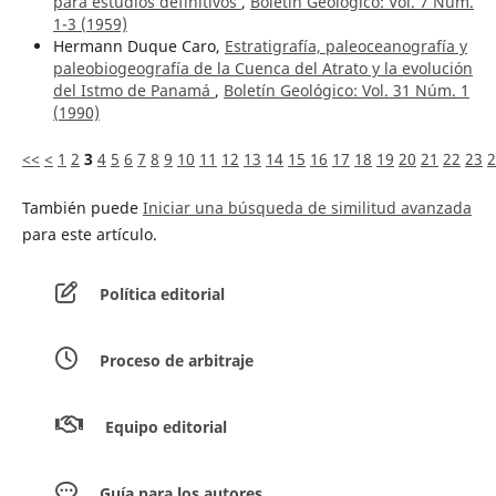
para estudios definitivos
,
Boletín Geológico: Vol. 7 Núm.
1-3 (1959)
Hermann Duque Caro,
Estratigrafía, paleoceanografía y
paleobiogeografía de la Cuenca del Atrato y la evolución
del Istmo de Panamá
,
Boletín Geológico: Vol. 31 Núm. 1
(1990)
<<
<
1
2
3
4
5
6
7
8
9
10
11
12
13
14
15
16
17
18
19
20
21
22
23
2
También puede
Iniciar una búsqueda de similitud avanzada
para este artículo.
Política editorial
Proceso de arbitraje
Equipo editorial
Guía para los autores