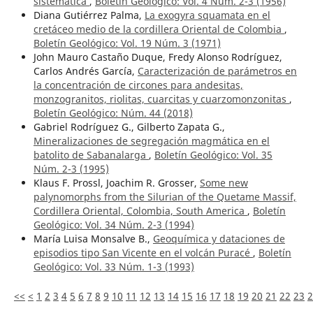
sistemática
,
Boletín Geológico: Vol. 4 Núm. 2-3 (1956)
Diana Gutiérrez Palma,
La exogyra squamata en el
cretáceo medio de la cordillera Oriental de Colombia
,
Boletín Geológico: Vol. 19 Núm. 3 (1971)
John Mauro Castaño Duque, Fredy Alonso Rodríguez,
Carlos Andrés García,
Caracterización de parámetros en
la concentración de circones para andesitas,
monzogranitos, riolitas, cuarcitas y cuarzomonzonitas
,
Boletín Geológico: Núm. 44 (2018)
Gabriel Rodríguez G., Gilberto Zapata G.,
Mineralizaciones de segregación magmática en el
batolito de Sabanalarga
,
Boletín Geológico: Vol. 35
Núm. 2-3 (1995)
Klaus F. Prossl, Joachim R. Grosser,
Some new
palynomorphs from the Silurian of the Quetame Massif,
Cordillera Oriental, Colombia, South America
,
Boletín
Geológico: Vol. 34 Núm. 2-3 (1994)
María Luisa Monsalve B.,
Geoquímica y dataciones de
episodios tipo San Vicente en el volcán Puracé
,
Boletín
Geológico: Vol. 33 Núm. 1-3 (1993)
<<
<
1
2
3
4
5
6
7
8
9
10
11
12
13
14
15
16
17
18
19
20
21
22
23
2