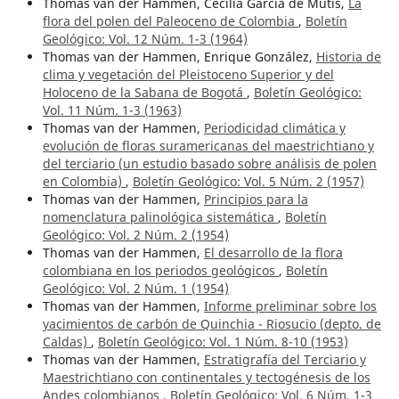
Thomas van der Hammen, Cecilia García de Mutis,
La
flora del polen del Paleoceno de Colombia
,
Boletín
Geológico: Vol. 12 Núm. 1-3 (1964)
Thomas van der Hammen, Enrique González,
Historia de
clima y vegetación del Pleistoceno Superior y del
Holoceno de la Sabana de Bogotá
,
Boletín Geológico:
Vol. 11 Núm. 1-3 (1963)
Thomas van der Hammen,
Periodicidad climática y
evolución de floras suramericanas del maestrichtiano y
del terciario (un estudio basado sobre análisis de polen
en Colombia)
,
Boletín Geológico: Vol. 5 Núm. 2 (1957)
Thomas van der Hammen,
Principios para la
nomenclatura palinológica sistemática
,
Boletín
Geológico: Vol. 2 Núm. 2 (1954)
Thomas van der Hammen,
El desarrollo de la flora
colombiana en los periodos geológicos
,
Boletín
Geológico: Vol. 2 Núm. 1 (1954)
Thomas van der Hammen,
Informe preliminar sobre los
yacimientos de carbón de Quinchia - Riosucio (depto. de
Caldas)
,
Boletín Geológico: Vol. 1 Núm. 8-10 (1953)
Thomas van der Hammen,
Estratigrafía del Terciario y
Maestrichtiano con continentales y tectogénesis de los
Andes colombianos
,
Boletín Geológico: Vol. 6 Núm. 1-3