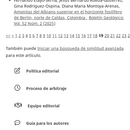
Fernando Etayo-Serna, Jesús Bernardo Rueda-Gutiérrez,
Gina Rodríguez-Ospina, Diana María Montoya-Arenas,
Amonitas del Albiano superior en el horizonte fosilífero
de Berlín, norte de Caldas, Colombia
,
Boletín Geológico:
Vol. 52 Núm. 2 (2025)
<<
<
1
2
3
4
5
6
7
8
9
10
11
12
13
14
15
16
17
18
19
20
21
22
23
2
También puede
Iniciar una búsqueda de similitud avanzada
para este artículo.
Política editorial
Proceso de arbitraje
Equipo editorial
Guía para los autores