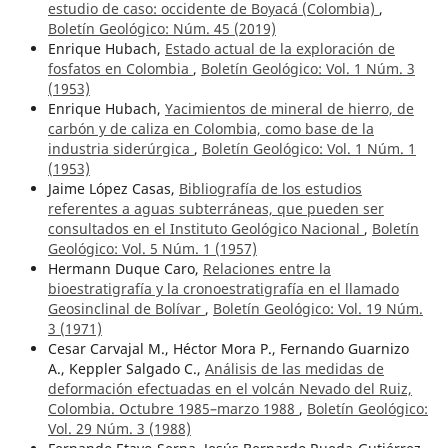
estudio de caso: occidente de Boyacá (Colombia)
,
Boletín Geológico: Núm. 45 (2019)
Enrique Hubach,
Estado actual de la exploración de
fosfatos en Colombia
,
Boletín Geológico: Vol. 1 Núm. 3
(1953)
Enrique Hubach,
Yacimientos de mineral de hierro, de
carbón y de caliza en Colombia, como base de la
industria siderúrgica
,
Boletín Geológico: Vol. 1 Núm. 1
(1953)
Jaime López Casas,
Bibliografía de los estudios
referentes a aguas subterráneas, que pueden ser
consultados en el Instituto Geológico Nacional
,
Boletín
Geológico: Vol. 5 Núm. 1 (1957)
Hermann Duque Caro,
Relaciones entre la
bioestratigrafía y la cronoestratigrafía en el llamado
Geosinclinal de Bolívar
,
Boletín Geológico: Vol. 19 Núm.
3 (1971)
Cesar Carvajal M., Héctor Mora P., Fernando Guarnizo
A., Keppler Salgado C.,
Análisis de las medidas de
deformación efectuadas en el volcán Nevado del Ruiz,
Colombia. Octubre 1985–marzo 1988
,
Boletín Geológico:
Vol. 29 Núm. 3 (1988)