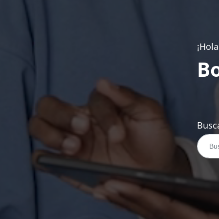
¡Hola
Bo
Busca