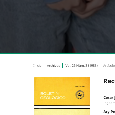
Inicio
Archivos
Vol. 26 Núm. 3 (1983)
Artícul
Rec
Cesar 
Ingeom
Ary Pe