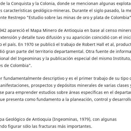
 de la Conquista y la Colonia, donde se mencionan algunas explot
es características geológico-mineras. Durante el siglo pasado, la m
icente Restrepo "Estudio sobre las minas de oro y plata de Colombia"
1942 apareció el Mapa Minero de Antioquia en base al censo miner
tensión y detalle tuvo difusión y su aparición coincidió con el inic
el país. En 1970 se publicó el trabajo de Robert Hall et al, produc
ó gran parte del territorio departamental. Otra fuente de inform
onal del Ingeominas y la publicación especial del mismo Instituto,
es de Colombia".
r fundamentalmente descriptivo y es el primer trabajo de su tipo 
manifestaciones, prospectos y depósitos minerales de varias clases 
se para emprender estudios sobre áreas específicas en el depart
ue presenta como fundamento a la planeación, control y desarrollo
pa Geológico de Antioquia (Ingeominas, 1979), con algunas
endo figurar sólo las fracturas más importantes.