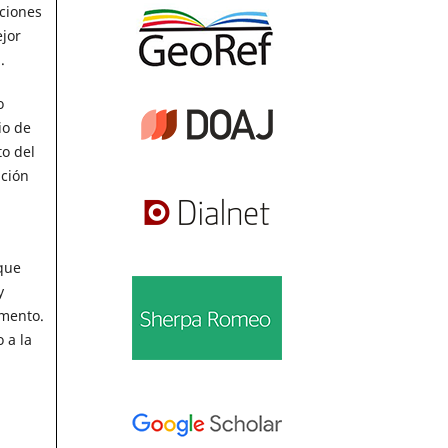
aciones
ejor
.
o
io de
to del
ación
que
y
amento.
 a la