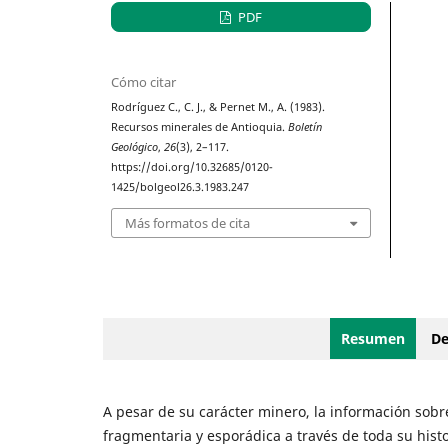
PDF
Cómo citar
Rodríguez C., C. J., & Pernet M., A. (1983).
Recursos minerales de Antioquia.
Boletín
Geológico
,
26
(3), 2–117.
https://doi.org/10.32685/0120-
1425/bolgeol26.3.1983.247
Más formatos de cita
Resumen
De
A pesar de su carácter minero, la información sobr
fragmentaria y esporádica a través de toda su histo