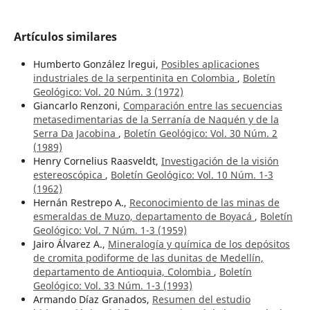
Artículos similares
Humberto González lregui,
Posibles aplicaciones
industriales de la serpentinita en Colombia
,
Boletín
Geológico: Vol. 20 Núm. 3 (1972)
Giancarlo Renzoni,
Comparación entre las secuencias
metasedimentarias de la Serranía de Naquén y de la
Serra Da Jacobina
,
Boletín Geológico: Vol. 30 Núm. 2
(1989)
Henry Cornelius Raasveldt,
Investigación de la visión
estereoscópica
,
Boletín Geológico: Vol. 10 Núm. 1-3
(1962)
Hernán Restrepo A.,
Reconocimiento de las minas de
esmeraldas de Muzo, departamento de Boyacá
,
Boletín
Geológico: Vol. 7 Núm. 1-3 (1959)
Jairo Álvarez A.,
Mineralogía y química de los depósitos
de cromita podiforme de las dunitas de Medellín,
departamento de Antioquia, Colombia
,
Boletín
Geológico: Vol. 33 Núm. 1-3 (1993)
Armando Díaz Granados,
Resumen del estudio