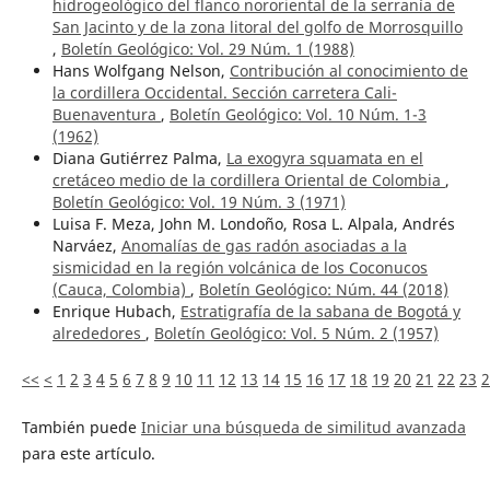
hidrogeológico del flanco nororiental de la serranía de
San Jacinto y de la zona litoral del golfo de Morrosquillo
,
Boletín Geológico: Vol. 29 Núm. 1 (1988)
Hans Wolfgang Nelson,
Contribución al conocimiento de
la cordillera Occidental. Sección carretera Cali-
Buenaventura
,
Boletín Geológico: Vol. 10 Núm. 1-3
(1962)
Diana Gutiérrez Palma,
La exogyra squamata en el
cretáceo medio de la cordillera Oriental de Colombia
,
Boletín Geológico: Vol. 19 Núm. 3 (1971)
Luisa F. Meza, John M. Londoño, Rosa L. Alpala, Andrés
Narváez,
Anomalías de gas radón asociadas a la
sismicidad en la región volcánica de los Coconucos
(Cauca, Colombia)
,
Boletín Geológico: Núm. 44 (2018)
Enrique Hubach,
Estratigrafía de la sabana de Bogotá y
alrededores
,
Boletín Geológico: Vol. 5 Núm. 2 (1957)
<<
<
1
2
3
4
5
6
7
8
9
10
11
12
13
14
15
16
17
18
19
20
21
22
23
2
También puede
Iniciar una búsqueda de similitud avanzada
para este artículo.