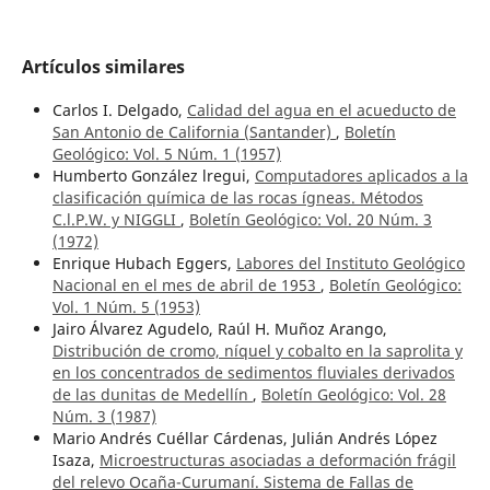
Artículos similares
Carlos I. Delgado,
Calidad del agua en el acueducto de
San Antonio de California (Santander)
,
Boletín
Geológico: Vol. 5 Núm. 1 (1957)
Humberto González lregui,
Computadores aplicados a la
clasificación química de las rocas ígneas. Métodos
C.l.P.W. y NIGGLI
,
Boletín Geológico: Vol. 20 Núm. 3
(1972)
Enrique Hubach Eggers,
Labores del Instituto Geológico
Nacional en el mes de abril de 1953
,
Boletín Geológico:
Vol. 1 Núm. 5 (1953)
Jairo Álvarez Agudelo, Raúl H. Muñoz Arango,
Distribución de cromo, níquel y cobalto en la saprolita y
en los concentrados de sedimentos fluviales derivados
de las dunitas de Medellín
,
Boletín Geológico: Vol. 28
Núm. 3 (1987)
Mario Andrés Cuéllar Cárdenas, Julián Andrés López
Isaza,
Microestructuras asociadas a deformación frágil
del relevo Ocaña-Curumaní. Sistema de Fallas de