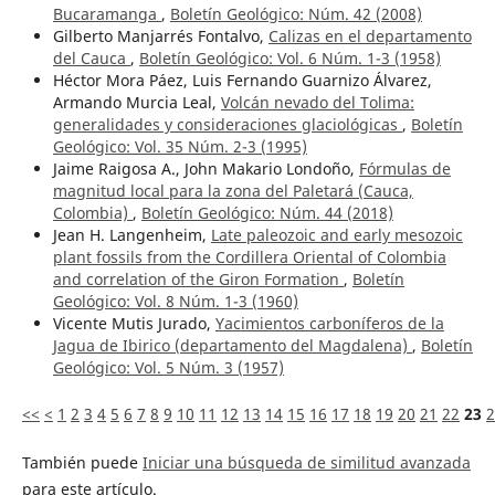
Bucaramanga
,
Boletín Geológico: Núm. 42 (2008)
Gilberto Manjarrés Fontalvo,
Calizas en el departamento
del Cauca
,
Boletín Geológico: Vol. 6 Núm. 1-3 (1958)
Héctor Mora Páez, Luis Fernando Guarnizo Álvarez,
Armando Murcia Leal,
Volcán nevado del Tolima:
generalidades y consideraciones glaciológicas
,
Boletín
Geológico: Vol. 35 Núm. 2-3 (1995)
Jaime Raigosa A., John Makario Londoño,
Fórmulas de
magnitud local para la zona del Paletará (Cauca,
Colombia)
,
Boletín Geológico: Núm. 44 (2018)
Jean H. Langenheim,
Late paleozoic and early mesozoic
plant fossils from the Cordillera Oriental of Colombia
and correlation of the Giron Formation
,
Boletín
Geológico: Vol. 8 Núm. 1-3 (1960)
Vicente Mutis Jurado,
Yacimientos carboníferos de la
Jagua de Ibirico (departamento del Magdalena)
,
Boletín
Geológico: Vol. 5 Núm. 3 (1957)
<<
<
1
2
3
4
5
6
7
8
9
10
11
12
13
14
15
16
17
18
19
20
21
22
23
2
También puede
Iniciar una búsqueda de similitud avanzada
para este artículo.