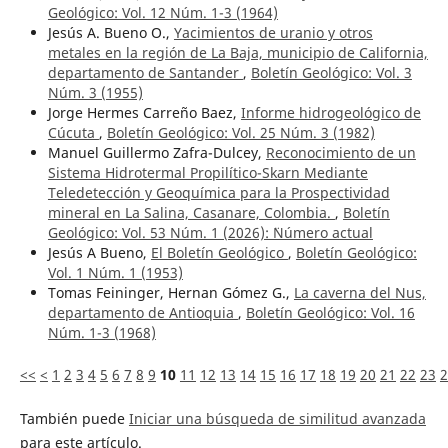
Geológico: Vol. 12 Núm. 1-3 (1964)
Jesús A. Bueno O.,
Yacimientos de uranio y otros
metales en la región de La Baja, municipio de California,
departamento de Santander
,
Boletín Geológico: Vol. 3
Núm. 3 (1955)
Jorge Hermes Carreño Baez,
Informe hidrogeológico de
Cúcuta
,
Boletín Geológico: Vol. 25 Núm. 3 (1982)
Manuel Guillermo Zafra-Dulcey,
Reconocimiento de un
Sistema Hidrotermal Propilítico-Skarn Mediante
Teledetección y Geoquímica para la Prospectividad
mineral en La Salina, Casanare, Colombia.
,
Boletín
Geológico: Vol. 53 Núm. 1 (2026): ¨Número actual
Jesús A Bueno,
El Boletín Geológico
,
Boletín Geológico:
Vol. 1 Núm. 1 (1953)
Tomas Feininger, Hernan Gómez G.,
La caverna del Nus,
departamento de Antioquia
,
Boletín Geológico: Vol. 16
Núm. 1-3 (1968)
<<
<
1
2
3
4
5
6
7
8
9
10
11
12
13
14
15
16
17
18
19
20
21
22
23
2
También puede
Iniciar una búsqueda de similitud avanzada
para este artículo.