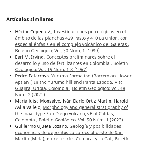
Artículos similares
Héctor Cepeda V.,
Investigaciones petrológicas en el
ámbito de las planchas 429 Pasto y 410 La Unión, con
especial énfasis en el complejo volcánico del Galeras
,
Boletín Geológico: Vol. 30 Núm. 1 (1989)
Earl M. Irving,
Conceptos preliminares sobre el
desarrollo y uso de fertilizantes en Colombia
,
Boletín
Geológico: Vol. 15 Núm. 1-3 (1967)
Pedro Patarroyo,
Yuruma Formation (Barremian - lower
Aptian?) In the Yuruma hill and Punta Espada, Alta
Guajira, Uribia, Colombia
,
Boletín Geológico: Vol. 48
Núm. 2 (2021)
Maria luisa Monsalve, Iván Darío Ortiz Martin, Harold
Avila Vallejo,
Morphology and general stratigraphy of
the maar-type San Diego volcano,NE of Caldas,
Colombia
,
Boletín Geológico: Vol. 50 Núm. 1 (2023)
Guillermo Ujueta Lozano,
Geología y posibilidades
económicas de depósitos calcáreos al oeste de San
Martín (Meta), entre los ríos Cumaral y La Cal
,
Boletín