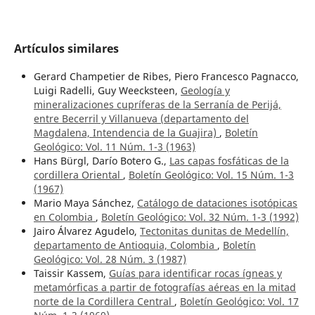
Artículos similares
Gerard Champetier de Ribes, Piero Francesco Pagnacco,
Luigi Radelli, Guy Weecksteen,
Geología y
mineralizaciones cupríferas de la Serranía de Perijá,
entre Becerril y Villanueva (departamento del
Magdalena, Intendencia de la Guajira)
,
Boletín
Geológico: Vol. 11 Núm. 1-3 (1963)
Hans Bürgl, Darío Botero G.,
Las capas fosfáticas de la
cordillera Oriental
,
Boletín Geológico: Vol. 15 Núm. 1-3
(1967)
Mario Maya Sánchez,
Catálogo de dataciones isotópicas
en Colombia
,
Boletín Geológico: Vol. 32 Núm. 1-3 (1992)
Jairo Álvarez Agudelo,
Tectonitas dunitas de Medellín,
departamento de Antioquia, Colombia
,
Boletín
Geológico: Vol. 28 Núm. 3 (1987)
Taissir Kassem,
Guías para identificar rocas ígneas y
metamórficas a partir de fotografías aéreas en la mitad
norte de la Cordillera Central
,
Boletín Geológico: Vol. 17