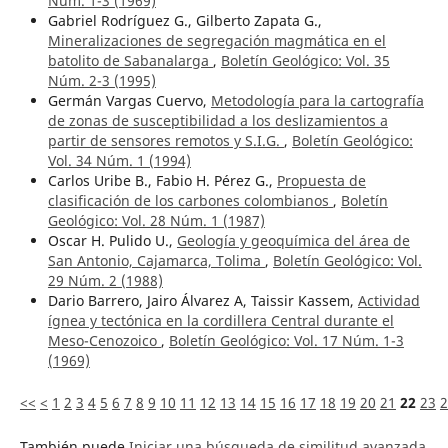
Núm. 1-3 (1969)
Gabriel Rodríguez G., Gilberto Zapata G.,
Mineralizaciones de segregación magmática en el
batolito de Sabanalarga
,
Boletín Geológico: Vol. 35
Núm. 2-3 (1995)
Germán Vargas Cuervo,
Metodología para la cartografía
de zonas de susceptibilidad a los deslizamientos a
partir de sensores remotos y S.I.G.
,
Boletín Geológico:
Vol. 34 Núm. 1 (1994)
Carlos Uribe B., Fabio H. Pérez G.,
Propuesta de
clasificación de los carbones colombianos
,
Boletín
Geológico: Vol. 28 Núm. 1 (1987)
Oscar H. Pulido U.,
Geología y geoquímica del área de
San Antonio, Cajamarca, Tolima
,
Boletín Geológico: Vol.
29 Núm. 2 (1988)
Dario Barrero, Jairo Álvarez A, Taissir Kassem,
Actividad
ígnea y tectónica en la cordillera Central durante el
Meso-Cenozoico
,
Boletín Geológico: Vol. 17 Núm. 1-3
(1969)
<<
<
1
2
3
4
5
6
7
8
9
10
11
12
13
14
15
16
17
18
19
20
21
22
23
2
También puede
Iniciar una búsqueda de similitud avanzada