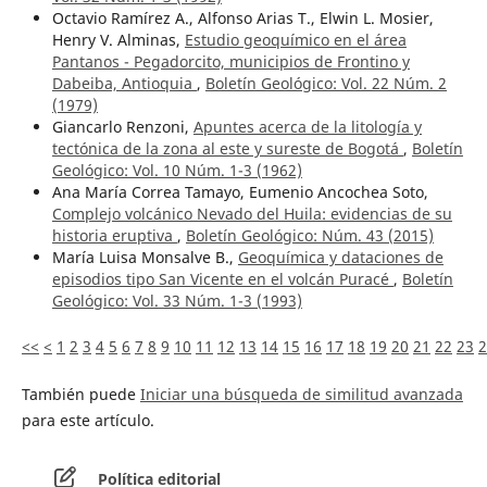
Octavio Ramírez A., Alfonso Arias T., Elwin L. Mosier,
Henry V. Alminas,
Estudio geoquímico en el área
Pantanos - Pegadorcito, municipios de Frontino y
Dabeiba, Antioquia
,
Boletín Geológico: Vol. 22 Núm. 2
(1979)
Giancarlo Renzoni,
Apuntes acerca de la litología y
tectónica de la zona al este y sureste de Bogotá
,
Boletín
Geológico: Vol. 10 Núm. 1-3 (1962)
Ana María Correa Tamayo, Eumenio Ancochea Soto,
Complejo volcánico Nevado del Huila: evidencias de su
historia eruptiva
,
Boletín Geológico: Núm. 43 (2015)
María Luisa Monsalve B.,
Geoquímica y dataciones de
episodios tipo San Vicente en el volcán Puracé
,
Boletín
Geológico: Vol. 33 Núm. 1-3 (1993)
<<
<
1
2
3
4
5
6
7
8
9
10
11
12
13
14
15
16
17
18
19
20
21
22
23
2
También puede
Iniciar una búsqueda de similitud avanzada
para este artículo.
Política editorial