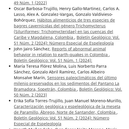
49 Núm. 1 (2022)
Oscar Barbosa-Trujillo, Henry Gallo-Martinez, Carlos A.
Lasso, Alex A. Gonzalez-Vargas, Gonzalo Valdivieso-
Bohórquez,
Hábitos alimenticios de tres especies de
bagres cavernícolas del género Trichomycterus
(Siluriformes; Trichomycteridae) en las cuencas del
Caribe y Magdalena, Colombia
,
Boletín Geológico: Vol.
51 Núm. 2 (2024): Número Especial de Espeleología
John Jairo Sánchez,
Reports of abnormal animal
behavior in relation to earth-quakes in Colombia
,
Boletín Geológico: Vol. 51 Núm. 1 (2024):
María Teresa Flórez Molina, Luis Norberto Parra
Sánchez, Gonzalo Abril Ramírez, Carlos Albeiro
Monsalve Marín,
Sensores paleoclimáticos del último
milenio preservados en los sedimentos del Pantano La
Bramadora, Sopetrán, Colombia
,
Boletín Geológico: Vol.
50 Núm. 2 (2023)
Erika Sofía Torres-Trujillo, Juan Manuel Moreno-Murillo,
Caracterización geológica y espeleológica de la meseta
de Paramillo, Ábrego, Norte de Santander, Colombia
,
Boletín Geológico: Vol. 51 Núm. 2 (2024): Número
Especial de Espeleología