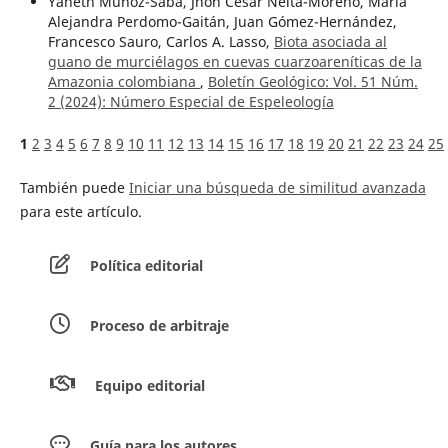
Yaneth Muñoz-Saba, Jhon Cesar Neita-Moreno, María
Alejandra Perdomo-Gaitán, Juan Gómez-Hernández,
Francesco Sauro, Carlos A. Lasso,
Biota asociada al
guano de murciélagos en cuevas cuarzoareníticas de la
Amazonia colombiana
,
Boletín Geológico: Vol. 51 Núm.
2 (2024): Número Especial de Espeleología
1
2
3
4
5
6
7
8
9
10
11
12
13
14
15
16
17
18
19
20
21
22
23
24
25
También puede
Iniciar una búsqueda de similitud avanzada
para este artículo.
Política editorial
Proceso de arbitraje
Equipo editorial
Guía para los autores