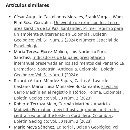
Artículos similares
César Augusto Castellanos-Morales, Frank Vargas, Wadi
Elim Sosa-González,
Un evento de extinción local en el
área kárstica de La Paz, Santander. Primer registro para
un ambiente subterráneo en Colombia
,
Boletín
Geológico: Vol. 51 Núm. 2 (2024): Número Especial de
Espeleología
María Teresa Flórez-Molina, Luis Norberto Parra-
Sánchez,
Indicadores de la paleo precipitación
interanual preservada en los sedimentos del Pantano La
Bramadora, Sopetrán, Antioquia, Colombia
,
Boletín
Geológico: Vol. 51 Núm. 1 (2024):
Ricardo Arturo Méndez Fajury, Carlos A. Laverde
Castaño, María Luisa Monsalve Bustamante,
El volcán
Cerro Machín en el registro histórico, Tolima, Colombia
,
Boletín Geológico: Vol. 50 Núm. 2 (2023)
Roberto Terraza Melo, Germán Martínez Aparicio,
Motavita Formation, new lithostratigraphic unit in the
central region of the Eastern Cordillera, Colombia
,
Boletín Geológico: Vol. 50 Núm. 2 (2023)
Mario Maya Sánchez,
Editorial
,
Boletín Geológico: Vol.