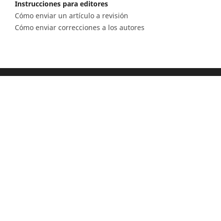
Instrucciones para editores
Cómo enviar un artículo a revisión
Cómo enviar correcciones a los autores
Diagonal 53 n.° 34 - 53, Bogotá D.C. Colombia
Lunes a viernes 8.00 a.m. a 5 p.m. para todas
nuestras sedes
Comité Editorial
(601) 220 0200 - Ext. 3048 |
ceditorial@sgc.gov.co
Teléfono
(601) 220 0200 - (601) 220 0100 - (601) 222 1811
Fáx: (601) 222 07 97