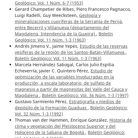
Geológico: Vol. 1 Núm. 6-7 (1953)
Gerard Champetier de Ribes, Piero Francesco Pagnacco,
Luigi Radelli, Guy Weecksteen,
Geología y
mineralizaciones cupríferas de la Serranía de Perijá,
entre Becerril y Villanueva (departamento del
Magdalena, Intendencia de la Guajira)
,
Boletín
Geológico: Vol. 11 Núm. 1-3 (1963)
Andrés Jimeno V., Jaime Yepes,
Estudio de las reservas
yesíferas de la región de los Santos-Batán-Villanueva
,
Boletín Geológico: Vol. 11 Núm. 1-3 (1963)
Marcela Hernández Sabogal, Carlos Julio Espitia
Echeverría, Javier C. Quintero Pérez,
Estudio de
optimización de las variables involucradas en la
producción, a escala laboratorio, de sulfato de
magnesio a partir de magnesitas del Valle del Cauca y
Magdalena
,
Boletín Geológico: Vol. 36 Núm. 1-3 (1997)
Gustavo Sarmiento Pérez,
Estratigrafía y medios de
depósito de la Formación Guaduas
,
Boletín Geológico:
Vol. 32 Núm. 1-3 (1992)
Thomas van der Hammen, Enrique González,
Historia de
clima y vegetación del Pleistoceno Superior y del
Holoceno de la Sabana de Bogotá
,
Boletín Geológico: