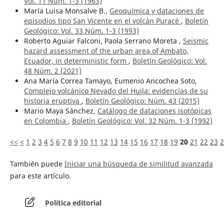
Vol. 11 Núm. 1-3 (1963)
María Luisa Monsalve B.,
Geoquímica y dataciones de
episodios tipo San Vicente en el volcán Puracé
,
Boletín
Geológico: Vol. 33 Núm. 1-3 (1993)
Roberto Aguiar Falconi, Paola Serrano Moreta ,
Seismic
hazard assessment of the urban area of Ambato,
Ecuador, in deterministic form
,
Boletín Geológico: Vol.
48 Núm. 2 (2021)
Ana María Correa Tamayo, Eumenio Ancochea Soto,
Complejo volcánico Nevado del Huila: evidencias de su
historia eruptiva
,
Boletín Geológico: Núm. 43 (2015)
Mario Maya Sánchez,
Catálogo de dataciones isotópicas
en Colombia
,
Boletín Geológico: Vol. 32 Núm. 1-3 (1992)
<<
<
1
2
3
4
5
6
7
8
9
10
11
12
13
14
15
16
17
18
19
20
21
22
23
2
También puede
Iniciar una búsqueda de similitud avanzada
para este artículo.
Política editorial