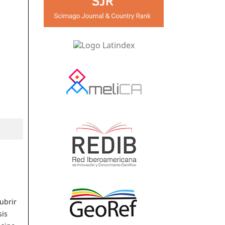
ubrir
sis