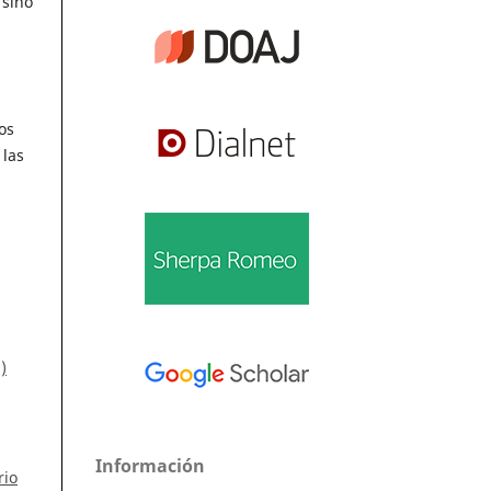
 sino
os
 las
)
Información
rio