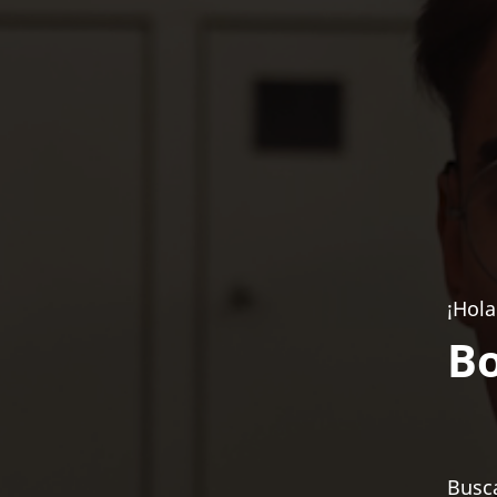
¡Hola
Bo
Busca