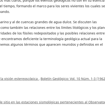
os más claros, porque los eventos geológicos no son en su esencia
el tiempo, formando el marco para los seres vivientes los cuales se
nando.
marino y al de cuencas grandes de agua dulce. Se discuten las
 como también las relaciones entre los límites litológicos y los plan
dades de los fósiles redepositados y las posibles relaciones entre
 encontramos deficiente la terminología geológica actual para la
onemos algunos términos que aparecen reunidos y definidos en el
 la visión estereoscópica
,
Boletín Geológico: Vol. 10 Núm. 1-3 (1962
e sitio en las estaciones sismológicas pertenecientes al Observato